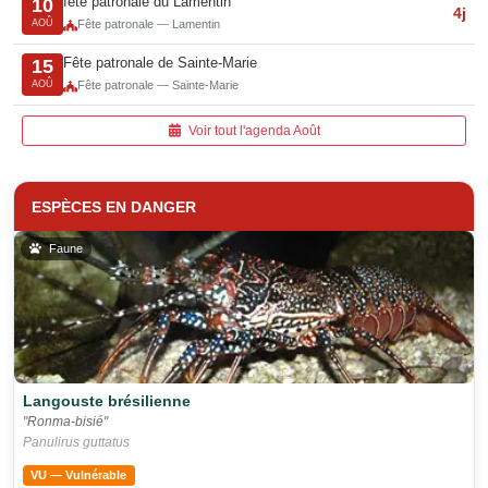
fête patronale du Lamentin
10
4j
AOÛ
Fête patronale — Lamentin
Fête patronale de Sainte-Marie
15
AOÛ
Fête patronale — Sainte-Marie
Voir tout l'agenda Août
ESPÈCES EN DANGER
Faune
Langouste brésilienne
"Ronma-bisié"
Panulirus guttatus
VU — Vulnérable