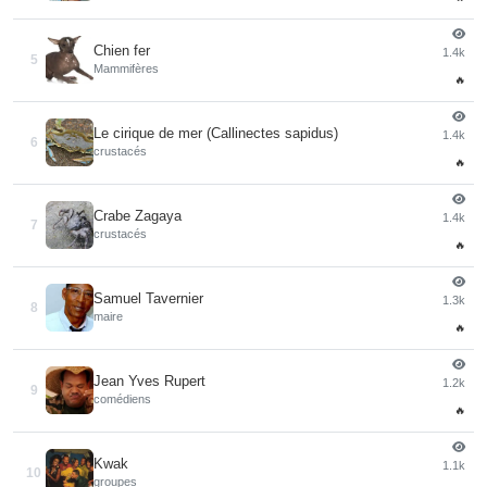
Chien fer
1.4k
5
Mammifères
🔥
Le cirique de mer (Callinectes sapidus)
1.4k
6
crustacés
🔥
Crabe Zagaya
1.4k
7
crustacés
🔥
Samuel Tavernier
1.3k
8
maire
🔥
Jean Yves Rupert
1.2k
9
comédiens
🔥
Kwak
1.1k
10
groupes