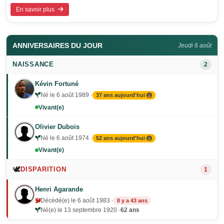
En savoir plus
ANNIVERSAIRES DU JOUR
Jeudi 6 août
NAISSANCE
2
Kévin Fortuné
Né le 6 août 1989 ·
37 ans aujourd'hui 🎂
Vivant(e)
Olivier Dubois
Né le 6 août 1974 ·
52 ans aujourd'hui 🎂
Vivant(e)
🕊️
DISPARITION
1
Henri Agarande
Décédé(e) le 6 août 1983 ·
Il y a 43 ans
Né(e) le 13 septembre 1920 ·
62 ans