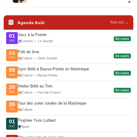
🔥
Agenda Août
Tout voir →
Jazz à la Pointe
01
En cours
JAN
Concert — Le Vauclin
Prêt de livre
04
En cours
FÉV
Culture — Saint-Joseph
Gym Bèlè à Basse-Pointe en Martinique
09
En cours
MAR
Culture — Basse-Pointe
Atelier Bélè au Tom
29
En cours
AVR
Culture — Fort-de-France
Tour des yoles rondes de la Martinique
26
JUL
Culture
Trophée Yvon Lutbert
01
AOÛ
Sport