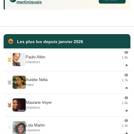
martiniquais
Les plus lus depuis janvier 2026
Paulo Albin
1.9k
🥇
chanteurs
🔥
Aurélie Nella
1.7k
🥈
maire
🔥
Maurane Voyer
1.5k
🥉
chanteurs
🔥
Lola Martin
1.4k
4
chanteurs
🔥