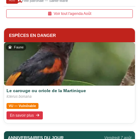
AOÛ
Fête patronale — Sainte-Marie
Voir tout l'agenda Août
ESPÈCES EN DANGER
Faune
Le carouge ou oriole de la Martinique
Icterus bonana
VU — Vulnérable
En savoir plus
ANNIVERSAIRES DU JOUR
Vendredi 7 août