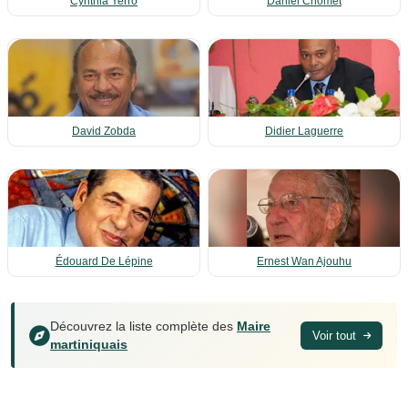
Cynthia Yerro
Daniel Chomet
David Zobda
Didier Laguerre
Édouard De Lépine
Ernest Wan Ajouhu
Découvrez la liste complète des
Maire
Voir tout
martiniquais