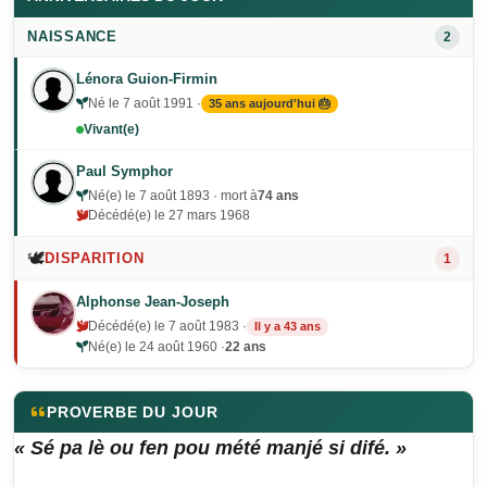
NAISSANCE
2
Lénora Guion-Firmin
Né le 7 août 1991 ·
35 ans aujourd'hui 🎂
Vivant(e)
Paul Symphor
Né(e) le 7 août 1893 · mort à
74 ans
Décédé(e) le 27 mars 1968
🕊️
DISPARITION
1
Alphonse Jean-Joseph
Décédé(e) le 7 août 1983 ·
Il y a 43 ans
Né(e) le 24 août 1960 ·
22 ans
PROVERBE DU JOUR
« Sé pa lè ou fen pou mété manjé si difé. »