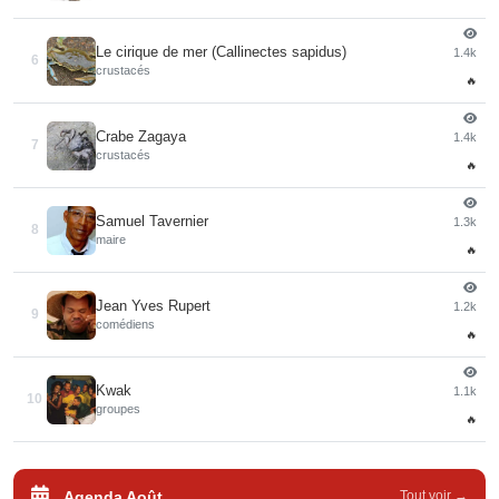
Le cirique de mer (Callinectes sapidus)
1.4k
6
crustacés
🔥
Crabe Zagaya
1.4k
7
crustacés
🔥
Samuel Tavernier
1.3k
8
maire
🔥
Jean Yves Rupert
1.2k
9
comédiens
🔥
Kwak
1.1k
10
groupes
🔥
Agenda Août
Tout voir →