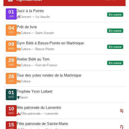
Jazz à la Pointe
01
En cours
JAN
Concert — Le Vauclin
Prêt de livre
04
En cours
FÉV
Culture — Saint-Joseph
Gym Bèlè à Basse-Pointe en Martinique
09
En cours
MAR
Culture — Basse-Pointe
Atelier Bélè au Tom
29
En cours
AVR
Culture — Fort-de-France
Tour des yoles rondes de la Martinique
26
JUL
Culture
Trophée Yvon Lutbert
01
AOÛ
Sport
fête patronale du Lamentin
10
3j
AOÛ
Fête patronale — Lamentin
Fête patronale de Sainte-Marie
15
7j