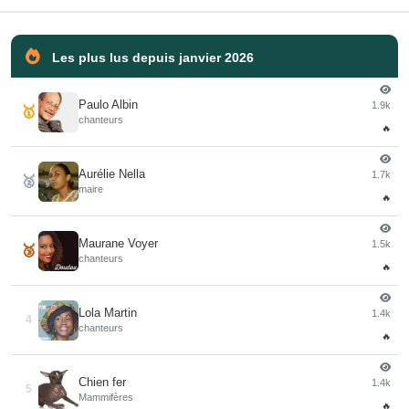
Les plus lus depuis janvier 2026
Paulo Albin
1.9k
🥇
chanteurs
🔥
Aurélie Nella
1.7k
🥈
maire
🔥
Maurane Voyer
1.5k
🥉
chanteurs
🔥
Lola Martin
1.4k
4
chanteurs
🔥
Chien fer
1.4k
5
Mammifères
🔥