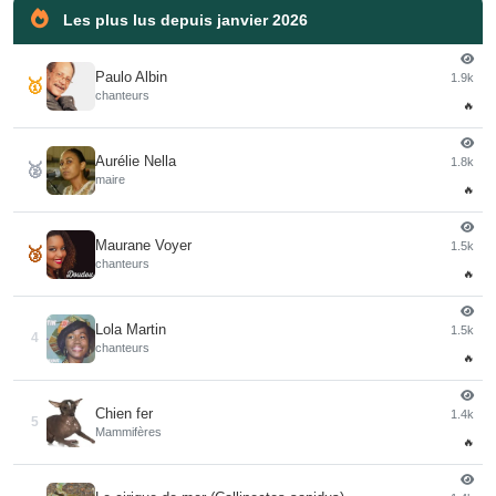
Les plus lus depuis janvier 2026
Paulo Albin
1.9k
🥇
chanteurs
🔥
Aurélie Nella
1.8k
🥈
maire
🔥
Maurane Voyer
1.5k
🥉
chanteurs
🔥
Lola Martin
1.5k
4
chanteurs
🔥
Chien fer
1.4k
5
Mammifères
🔥