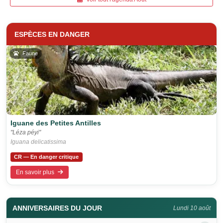
ESPÈCES EN DANGER
Faune
Iguane des Petites Antilles
"Léza péyi"
Iguana delicatissima
CR — En danger critique
En savoir plus
ANNIVERSAIRES DU JOUR
Lundi 10 août