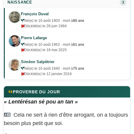
NAISSANCE
3
François Duval
Né(e) le 10 août 1903 · mort à
80 ans
Décédé(e) le 28 juin 1984
Pierre Lafarge
Né(e) le 10 août 1963 · mort à
61 ans
Décédé(e) le 18 mai 2025
Siméon Salpétrier
Né(e) le 10 août 1940 · mort à
75 ans
Décédé(e) le 12 janvier 2016
PROVERBE DU JOUR
« Lentérésan sé pou an tan »
Cela ne sert à rien d’être arrogant, on a toujours
besoin plus petit que soi.