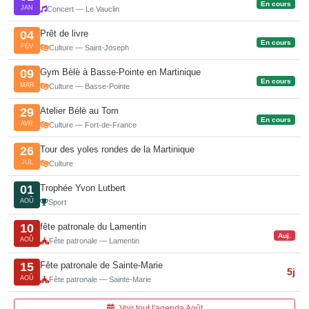
En cours
JAN
Concert — Le Vauclin
Prêt de livre
04
En cours
FÉV
Culture — Saint-Joseph
Gym Bèlè à Basse-Pointe en Martinique
09
En cours
MAR
Culture — Basse-Pointe
Atelier Bélè au Tom
29
En cours
AVR
Culture — Fort-de-France
Tour des yoles rondes de la Martinique
26
JUL
Culture
Trophée Yvon Lutbert
01
AOÛ
Sport
fête patronale du Lamentin
10
Auj.
AOÛ
Fête patronale — Lamentin
Fête patronale de Sainte-Marie
15
5j
AOÛ
Fête patronale — Sainte-Marie
Voir tout l'agenda Août