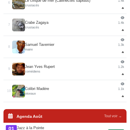
Le cirique de mer (Callinectes sapidus)
1.4k
6
crustacés
🔥
Crabe Zagaya
1.4k
7
crustacés
🔥
Samuel Tavernier
1.3k
8
maire
🔥
Jean Yves Rupert
1.2k
9
comédiens
🔥
Colibri Madére
1.1k
10
oiseaux
🔥
Agenda Août
Tout voir →
Jazz à la Pointe
01