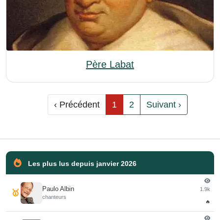
Père Labat
‹ Précédent
1
2
Suivant ›
Les plus lus depuis janvier 2026
Paulo Albin
1.9k
🥇
chanteurs
🔥