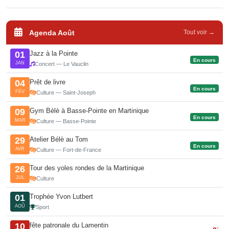
Agenda Août
Tout voir →
Jazz à la Pointe
01
En cours
JAN
Concert — Le Vauclin
Prêt de livre
04
En cours
FÉV
Culture — Saint-Joseph
Gym Bèlè à Basse-Pointe en Martinique
09
En cours
MAR
Culture — Basse-Pointe
Atelier Bélè au Tom
29
En cours
AVR
Culture — Fort-de-France
Tour des yoles rondes de la Martinique
26
JUL
Culture
Trophée Yvon Lutbert
01
AOÛ
Sport
fête patronale du Lamentin
10