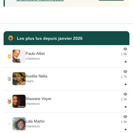
Les plus lus depuis janvier 2026
Paulo Albin
1.9k
🥇
chanteurs
🔥
Aurélie Nella
1.7k
🥈
maire
🔥
Maurane Voyer
1.5k
🥉
chanteurs
🔥
Lola Martin
1.4k
4
chanteurs
🔥