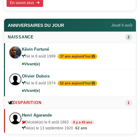
En savoir plus
ANNIVERSAIRES DU JOUR
Jeudi 6 août
NAISSANCE
2
Kévin Fortuné
Né le 6 août 1989 ·
37 ans aujourd'hui 🎂
Vivant(e)
Olivier Dubois
Né le 6 août 1974 ·
52 ans aujourd'hui 🎂
Vivant(e)
🕊️
DISPARITION
1
Henri Agarande
Décédé(e) le 6 août 1983 ·
Il y a 43 ans
Né(e) le 13 septembre 1920 ·
62 ans