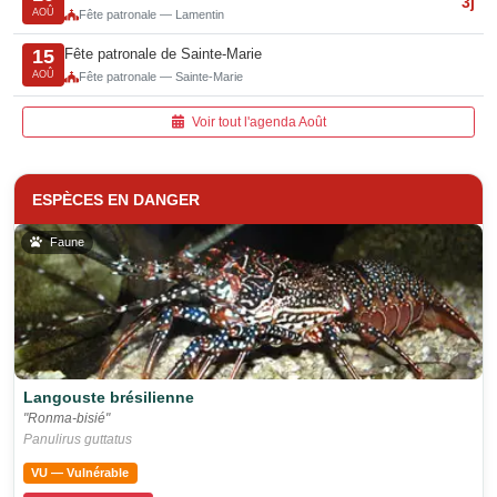
3j
AOÛ
Fête patronale — Lamentin
Fête patronale de Sainte-Marie
15
AOÛ
Fête patronale — Sainte-Marie
Voir tout l'agenda Août
ESPÈCES EN DANGER
Faune
Langouste brésilienne
"Ronma-bisié"
Panulirus guttatus
VU — Vulnérable