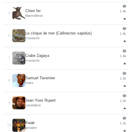
Chien fer
1.4k
5
Mammifères
🔥
Le cirique de mer (Callinectes sapidus)
1.4k
6
crustacés
🔥
Crabe Zagaya
1.4k
7
crustacés
🔥
Samuel Tavernier
1.3k
8
maire
🔥
Jean Yves Rupert
1.2k
9
comédiens
🔥
Kwak
1.1k
10
groupes
🔥