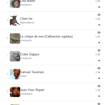
Lola Martin
1.5k
4
chanteurs
🔥
Chien fer
1.4k
5
Mammifères
🔥
Le cirique de mer (Callinectes sapidus)
1.4k
6
crustacés
🔥
Crabe Zagaya
1.4k
7
crustacés
🔥
Samuel Tavernier
1.3k
8
maire
🔥
Jean Yves Rupert
1.2k
9
comédiens
🔥