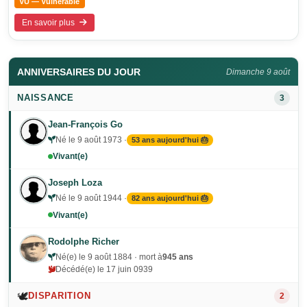
VU — Vulnérable
En savoir plus
ANNIVERSAIRES DU JOUR
Dimanche 9 août
NAISSANCE
3
Jean-François Go
Né le 9 août 1973 ·
53 ans aujourd'hui 🎂
Vivant(e)
Joseph Loza
Né le 9 août 1944 ·
82 ans aujourd'hui 🎂
Vivant(e)
Rodolphe Richer
Né(e) le 9 août 1884 · mort à
945 ans
Décédé(e) le 17 juin 0939
🕊️
DISPARITION
2