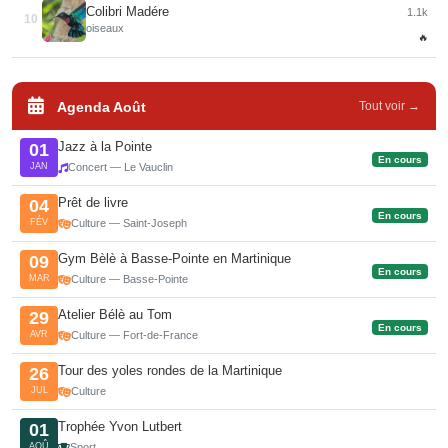
Colibri Madére
1.1k
10
oiseaux
🔥
Agenda Août
Tout voir →
Jazz à la Pointe
01
En cours
JAN
Concert — Le Vauclin
Prêt de livre
04
En cours
FÉV
Culture — Saint-Joseph
Gym Bèlè à Basse-Pointe en Martinique
09
En cours
MAR
Culture — Basse-Pointe
Atelier Bélè au Tom
29
En cours
AVR
Culture — Fort-de-France
Tour des yoles rondes de la Martinique
26
JUL
Culture
Trophée Yvon Lutbert
01
AOÛ
Sport