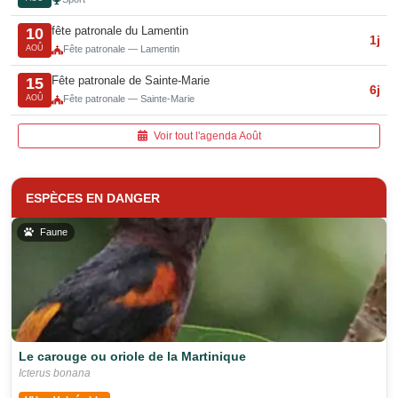
fête patronale du Lamentin
10
1j
AOÛ
Fête patronale — Lamentin
Fête patronale de Sainte-Marie
15
6j
AOÛ
Fête patronale — Sainte-Marie
Voir tout l'agenda Août
ESPÈCES EN DANGER
Faune
Le carouge ou oriole de la Martinique
Icterus bonana