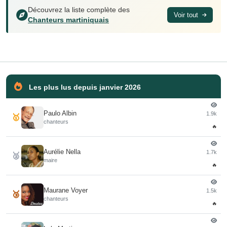
Découvrez la liste complète des
Voir tout
Chanteurs martiniquais
Les plus lus depuis janvier 2026
Paulo Albin
1.9k
🥇
chanteurs
🔥
Aurélie Nella
1.7k
🥈
maire
🔥
Maurane Voyer
1.5k
🥉
chanteurs
🔥