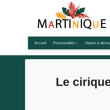
Accueil
Personnalités
Nature & décou
Artistes
Fleurs, fruits,
Médias
Les animaux
Sportifs
Nos plages et î
Le ciriqu
Politiques
Montagnes et r
Nos écrivains
Autres talents de l’île