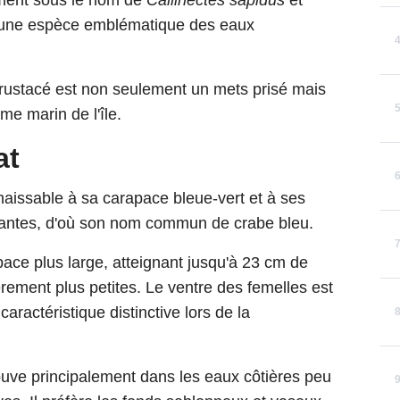
ement sous le nom de
Callinectes sapidus
et
 une espèce emblématique des eaux
crustacé est non seulement un mets prisé mais
me marin de l'île.
at
naissable à sa carapace bleue-vert et à ses
tantes, d'où son nom commun de crabe bleu.
pace plus large, atteignant jusqu'à 23 cm de
èrement plus petites. Le ventre des femelles est
ractéristique distinctive lors de la
rouve principalement dans les eaux côtières peu