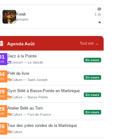
Kwak
1.1k
0
groupes
🔥
Agenda Août
Tout voir →
Jazz à la Pointe
01
En cours
JAN
Concert — Le Vauclin
Prêt de livre
04
En cours
FÉV
Culture — Saint-Joseph
Gym Bèlè à Basse-Pointe en Martinique
09
En cours
MAR
Culture — Basse-Pointe
Atelier Bélè au Tom
29
En cours
AVR
Culture — Fort-de-France
Tour des yoles rondes de la Martinique
26
JUL
Culture