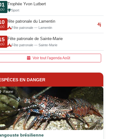
Trophée Yvon Lutbert
01
AOÛ
Sport
fête patronale du Lamentin
10
4j
AOÛ
Fête patronale — Lamentin
Fête patronale de Sainte-Marie
15
AOÛ
Fête patronale — Sainte-Marie
Voir tout l'agenda Août
ESPÈCES EN DANGER
Faune
angouste brésilienne