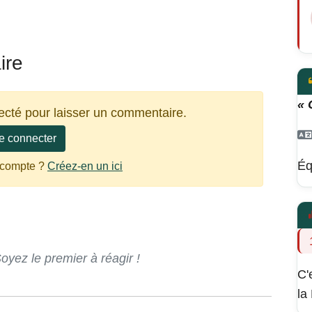
ire
« 
ecté pour laisser un commentaire.
e connecter
Éq
 compte ?
Créez-en un ici
ez le premier à réagir !
C'
la