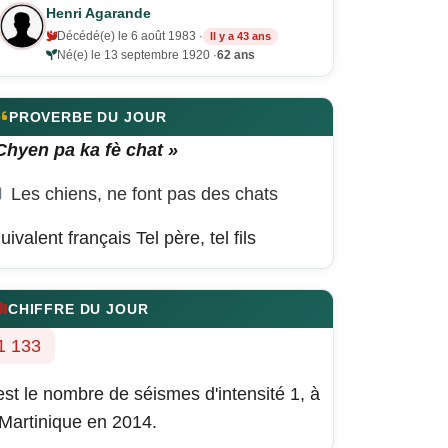
Henri Agarande
Décédé(e) le 6 août 1983 ·
Il y a 43 ans
Né(e) le 13 septembre 1920 ·
62 ans
PROVERBE DU JOUR
Chyen pa ka fè chat »
Les chiens, ne font pas des chats
uivalent français
Tel père, tel fils
CHIFFRE DU JOUR
1 133
est le nombre de séismes d'intensité 1, à
 Martinique en 2014.