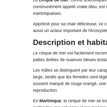
Le
cirique de mer
, connu scientifiqu
communément appelé crabe bleu, est
martiniquaises.
Apprécié pour sa chair délicieuse, ce 
aussi un acteur important de l'écosystè
Description et habit
Le cirique de mer est facilement recon
pattes dotées de nuances bleues écla
Les mâles se distinguent par leur cara
large, tandis que les femelles sont lég
souvent marqué de rouge orangé, une ca
reproduction.
En
Martinique
, le cirique de mer se t