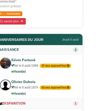
onma-bisié"
nulirus guttatus
VU — Vulnérable
En savoir plus
ANNIVERSAIRES DU JOUR
Jeudi 6 août
NAISSANCE
2
Kévin Fortuné
Né le 6 août 1989 ·
37 ans aujourd'hui 🎂
Vivant(e)
Olivier Dubois
Né le 6 août 1974 ·
52 ans aujourd'hui 🎂
Vivant(e)
🕊️
DISPARITION
1