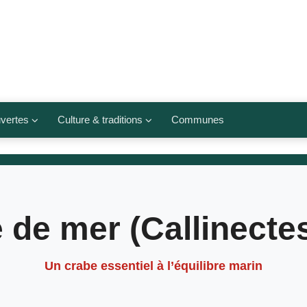
vertes
Culture & traditions
Communes
 légumes
Culte et religions
Musées et lieux culturels
lets
Arts et traditions
e de mer (Callinecte
populaires
ivières
Agenda culturel
Un crabe essentiel à l’équilibre marin