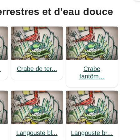
terrestres et d'eau douce
.
Crabe de ter...
Crabe
fantôm...
Langouste bl...
Langouste br...