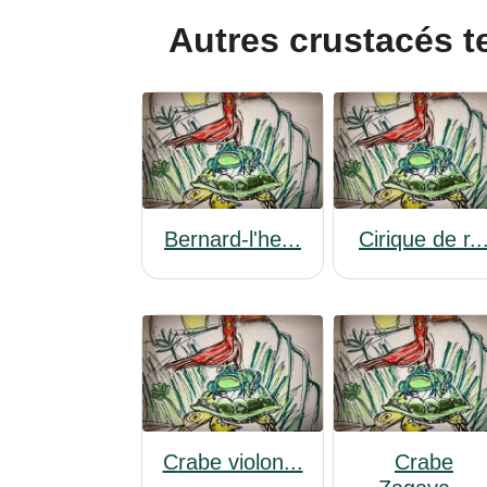
Autres crustacés 
Bernard-l'he...
Cirique de r..
Crabe violon...
Crabe