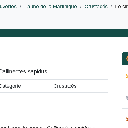
uvertes
/
Faune de la Martinique
/
Crustacés
/
Le ci
Callinectes sapidus

Catégorie
Crustacés

