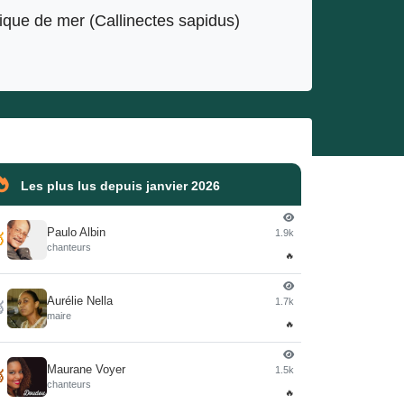
rique de mer (Callinectes sapidus)
Les plus lus depuis janvier 2026
Paulo Albin
1.9k

chanteurs
🔥
Aurélie Nella
1.7k

maire
🔥
Maurane Voyer
1.5k

chanteurs
🔥