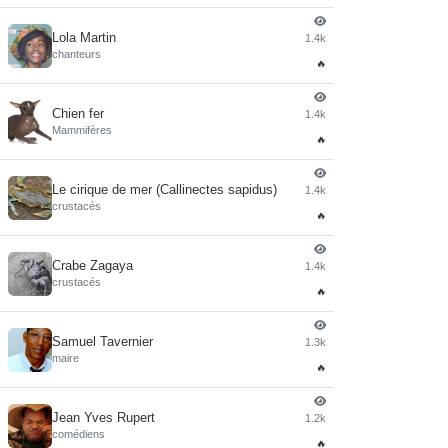
Lola Martin
1.4k
4
chanteurs
🔥
Chien fer
1.4k
5
Mammifères
🔥
Le cirique de mer (Callinectes sapidus)
1.4k
6
crustacés
🔥
Crabe Zagaya
1.4k
7
crustacés
🔥
Samuel Tavernier
1.3k
8
maire
🔥
Jean Yves Rupert
1.2k
9
comédiens
🔥