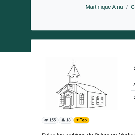
Entrepreneurs
Martinique A nu
/
C
Miss et misters
👁️ 155
👤 18
⭐ Top