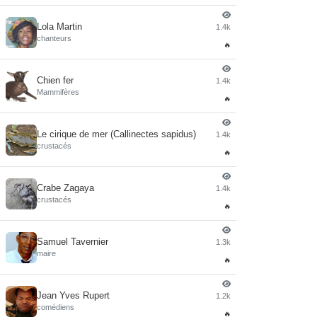
Lola Martin
1.4k
4
chanteurs
🔥
Chien fer
1.4k
5
Mammifères
🔥
Le cirique de mer (Callinectes sapidus)
1.4k
6
crustacés
🔥
Crabe Zagaya
1.4k
7
crustacés
🔥
Samuel Tavernier
1.3k
8
maire
🔥
Jean Yves Rupert
1.2k
9
comédiens
🔥