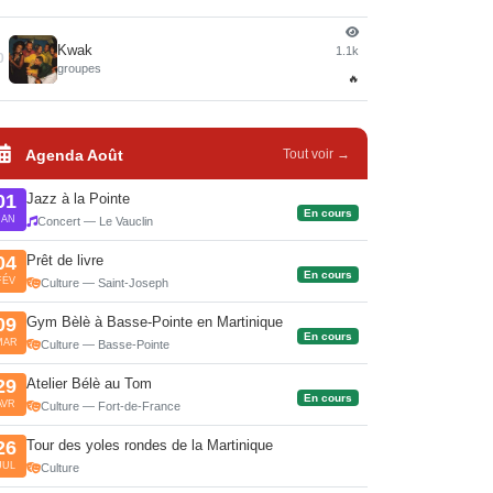
Kwak
1.1k
0
groupes
🔥
Agenda Août
Tout voir →
Jazz à la Pointe
01
En cours
JAN
Concert — Le Vauclin
Prêt de livre
04
En cours
FÉV
Culture — Saint-Joseph
Gym Bèlè à Basse-Pointe en Martinique
09
En cours
MAR
Culture — Basse-Pointe
Atelier Bélè au Tom
29
En cours
AVR
Culture — Fort-de-France
Tour des yoles rondes de la Martinique
26
JUL
Culture