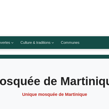
vertes
Culture & traditions
Communes
 légumes
Culte et religions
Musées et lieux culturels
lets
Arts et traditions
osquée de Martiniq
populaires
ivières
Agenda culturel
Unique mosquée de Martinique