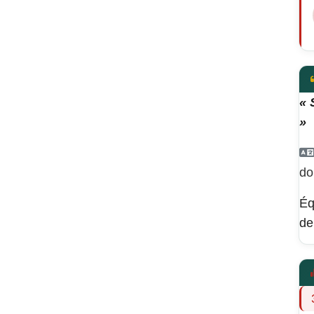
« 
»
do
Éq
de