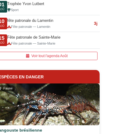
Trophée Yvon Lutbert
01
AOÛ
Sport
fête patronale du Lamentin
10
3j
AOÛ
Fête patronale — Lamentin
Fête patronale de Sainte-Marie
15
AOÛ
Fête patronale — Sainte-Marie
Voir tout l'agenda Août
ESPÈCES EN DANGER
Faune
angouste brésilienne