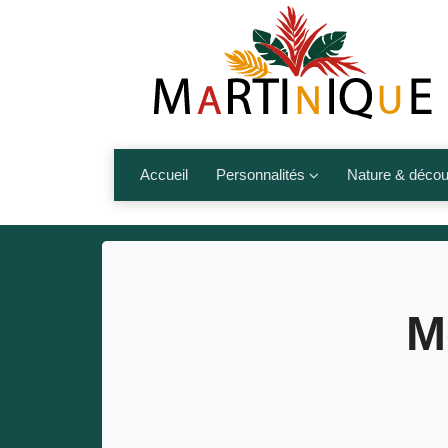
Accueil
Personnalités
Nature & décou
Artistes
Fleurs, fruits,
Médias
Les animaux
Sportifs
Nos plages et î
M
Politiques
Montagnes et r
Nos écrivains
Autres talents de l’île