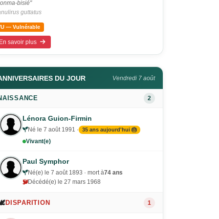
onma-bisié"
nulirus guttatus
VU — Vulnérable
En savoir plus
ANNIVERSAIRES DU JOUR
Vendredi 7 août
NAISSANCE
2
Lénora Guion-Firmin
Né le 7 août 1991 ·
35 ans aujourd'hui 🎂
Vivant(e)
Paul Symphor
Né(e) le 7 août 1893 · mort à
74 ans
Décédé(e) le 27 mars 1968
🕊️
DISPARITION
1