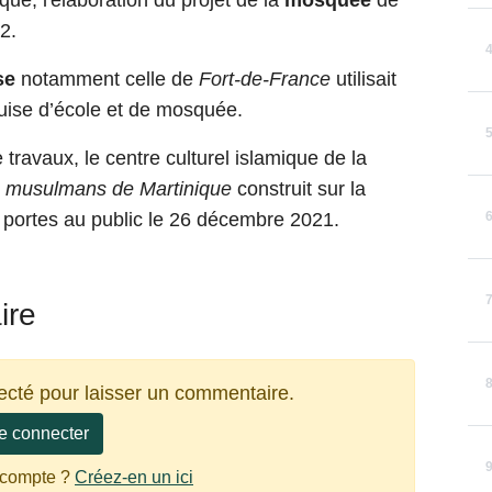
que, l'élaboration du projet de la
mosquée
de
2.
se
notamment celle de
Fort-de-France
utilisait
uise d’école et de mosquée.
 travaux, le centre culturel islamique de la
s musulmans de Martinique
construit sur la
 portes au public le 26 décembre 2021.
ire
ecté pour laisser un commentaire.
e connecter
 compte ?
Créez-en un ici