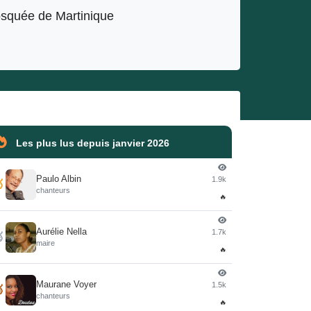
squée de Martinique
Les plus lus depuis janvier 2026
Paulo Albin
1.9k

chanteurs
🔥
Aurélie Nella
1.7k

maire
🔥
Maurane Voyer
1.5k

chanteurs
🔥