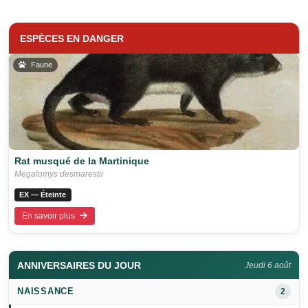
ESPÈCES EN DANGER
Faune
Rat musqué de la Martinique
Megalomys desmarestii
EX — Éteinte
En savoir plus
ANNIVERSAIRES DU JOUR
Jeudi 6 août
NAISSANCE
2