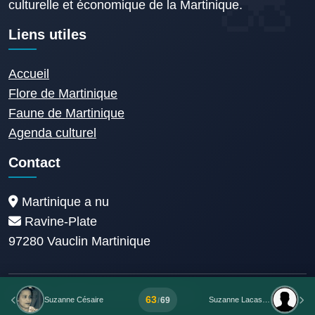
culturelle et économique de la Martinique.
Liens utiles
Accueil
Flore de Martinique
Faune de Martinique
Agenda culturel
Contact
Martinique a nu
Ravine-Plate
97280 Vauclin Martinique
© 2014 - 2026 © Martinique A nu
63
69
Suzanne Césaire
Suzanne Lacascade
/