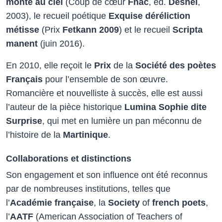
monte au ciel
(Coup de cœur
Fnac
, éd.
Desnel
,
2003), le recueil poétique
Exquise déréliction
métisse
(Prix
Fetkann 2009
) et le recueil
Scripta
manent
(juin 2016).
En 2010, elle reçoit le
Prix
de la
Société des poètes
Français
pour l’ensemble de son œuvre.
Romancière et nouvelliste à succès, elle est aussi
l’auteur de la pièce historique
Lumina Sophie dite
Surprise
, qui met en lumière un pan méconnu de
l’histoire de la
Martinique
.
Collaborations et distinctions
Son engagement et son influence ont été reconnus
par de nombreuses institutions, telles que
l’
Académie française
, la
Society
of
french poets
,
l’
AATF
(American Association of Teachers of