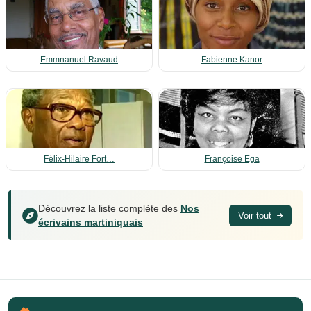
Emmnanuel Ravaud
Fabienne Kanor
Félix-Hilaire Fort…
Françoise Ega
Découvrez la liste complète des
Nos
Voir tout
écrivains martiniquais