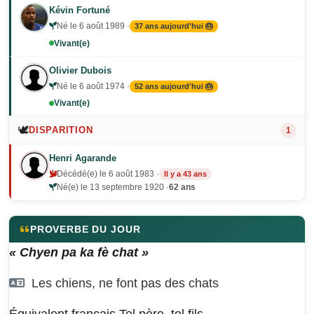
Kévin Fortuné
Né le 6 août 1989 ·
37 ans aujourd'hui 🎂
Vivant(e)
Olivier Dubois
Né le 6 août 1974 ·
52 ans aujourd'hui 🎂
Vivant(e)
🕊️
DISPARITION
1
Henri Agarande
Décédé(e) le 6 août 1983 ·
Il y a 43 ans
Né(e) le 13 septembre 1920 ·
62 ans
PROVERBE DU JOUR
« Chyen pa ka fè chat »
Les chiens, ne font pas des chats