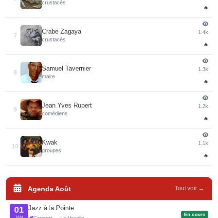
crustacés
🔥
Crabe Zagaya
1.4k
7
crustacés
🔥
Samuel Tavernier
1.3k
8
maire
🔥
Jean Yves Rupert
1.2k
9
comédiens
🔥
Kwak
1.1k
10
groupes
🔥
Agenda Août
Tout voir →
Jazz à la Pointe
01
En cours
JAN