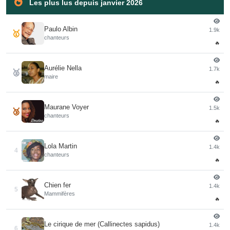
Les plus lus depuis janvier 2026
Paulo Albin
1.9k
🥇
chanteurs
🔥
Aurélie Nella
1.7k
🥈
maire
🔥
Maurane Voyer
1.5k
🥉
chanteurs
🔥
Lola Martin
1.4k
4
chanteurs
🔥
Chien fer
1.4k
5
Mammifères
🔥
Le cirique de mer (Callinectes sapidus)
1.4k
6