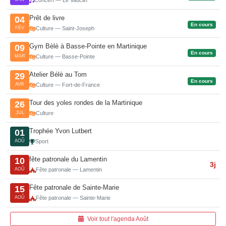
Concert — Le Vauclin
Prêt de livre
04
En cours
FÉV
Culture — Saint-Joseph
Gym Bèlè à Basse-Pointe en Martinique
09
En cours
MAR
Culture — Basse-Pointe
Atelier Bélè au Tom
29
En cours
AVR
Culture — Fort-de-France
Tour des yoles rondes de la Martinique
26
JUL
Culture
Trophée Yvon Lutbert
01
AOÛ
Sport
fête patronale du Lamentin
10
3j
AOÛ
Fête patronale — Lamentin
Fête patronale de Sainte-Marie
15
AOÛ
Fête patronale — Sainte-Marie
Voir tout l'agenda Août