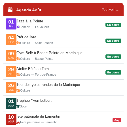
Agenda Août
Tout voir →
Jazz à la Pointe
01
En cours
JAN
Concert — Le Vauclin
Prêt de livre
04
En cours
FÉV
Culture — Saint-Joseph
Gym Bèlè à Basse-Pointe en Martinique
09
En cours
MAR
Culture — Basse-Pointe
Atelier Bélè au Tom
29
En cours
AVR
Culture — Fort-de-France
Tour des yoles rondes de la Martinique
26
JUL
Culture
Trophée Yvon Lutbert
01
AOÛ
Sport
fête patronale du Lamentin
10
Auj.
AOÛ
Fête patronale — Lamentin