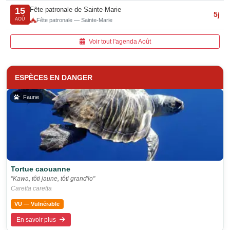
Fête patronale de Sainte-Marie
15
5j
AOÛ
Fête patronale — Sainte-Marie
Voir tout l'agenda Août
ESPÈCES EN DANGER
Faune
Tortue caouanne
"Kawa, tôti jaune, tôti grand'lo"
Caretta caretta
VU — Vulnérable
En savoir plus