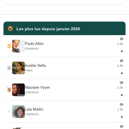
Les plus lus depuis janvier 2026
Paulo Albin
1.9k
🥇
chanteurs
🔥
Aurélie Nella
1.8k
🥈
maire
🔥
Maurane Voyer
1.5k
🥉
chanteurs
🔥
Lola Martin
1.5k
4
chanteurs
🔥