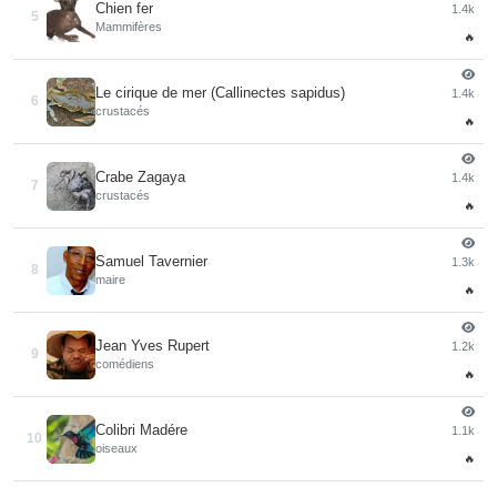
Chien fer
1.4k
5
Mammifères
🔥
Le cirique de mer (Callinectes sapidus)
1.4k
6
crustacés
🔥
Crabe Zagaya
1.4k
7
crustacés
🔥
Samuel Tavernier
1.3k
8
maire
🔥
Jean Yves Rupert
1.2k
9
comédiens
🔥
Colibri Madére
1.1k
10
oiseaux
🔥