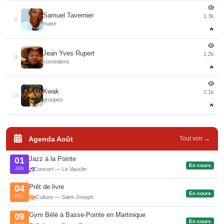
Samuel Tavernier
1.3k
8
maire
🔥
Jean Yves Rupert
1.2k
9
comédiens
🔥
Kwak
1.1k
10
groupes
🔥
Agenda Août
Tout voir →
Jazz à la Pointe
01
En cours
JAN
Concert — Le Vauclin
Prêt de livre
04
En cours
FÉV
Culture — Saint-Joseph
Gym Bèlè à Basse-Pointe en Martinique
09
En cours