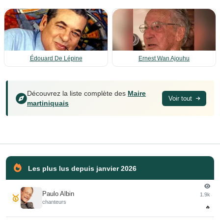
Édouard De Lépine
Ernest Wan Ajouhu
Découvrez la liste complète des
Maire
Voir tout
martiniquais
Les plus lus depuis janvier 2026
Paulo Albin
1.9k
🥇
chanteurs
🔥