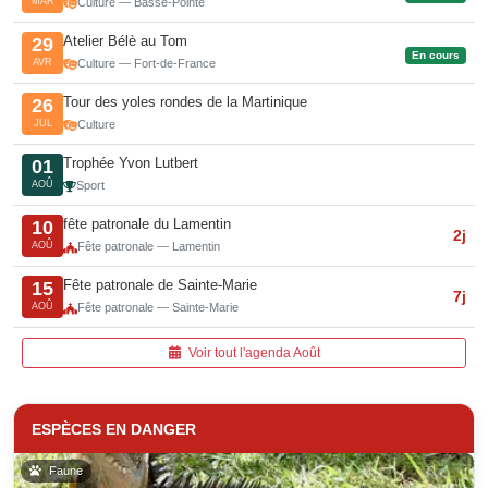
MAR
Culture — Basse-Pointe
Atelier Bélè au Tom
29
En cours
AVR
Culture — Fort-de-France
Tour des yoles rondes de la Martinique
26
JUL
Culture
Trophée Yvon Lutbert
01
AOÛ
Sport
fête patronale du Lamentin
10
2j
AOÛ
Fête patronale — Lamentin
Fête patronale de Sainte-Marie
15
7j
AOÛ
Fête patronale — Sainte-Marie
Voir tout l'agenda Août
ESPÈCES EN DANGER
Faune