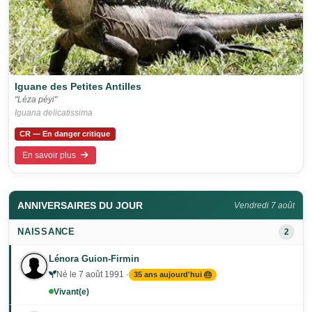
Iguane des Petites Antilles
"Léza péyi"
Iguana delicatissima
CR — En danger critique
En savoir plus
ANNIVERSAIRES DU JOUR
Vendredi 7 août
NAISSANCE
2
Lénora Guion-Firmin
Né le 7 août 1991 ·
35 ans aujourd'hui 🎂
Vivant(e)