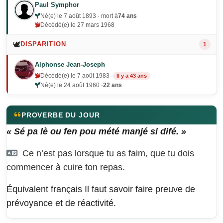
Paul Symphor
Né(e) le 7 août 1893 · mort à
74 ans
Décédé(e) le 27 mars 1968
🕊️
DISPARITION
1
Alphonse Jean-Joseph
Décédé(e) le 7 août 1983 ·
Il y a 43 ans
Né(e) le 24 août 1960 ·
22 ans
PROVERBE DU JOUR
« Sé pa lè ou fen pou mété manjé si difé. »
Ce n’est pas lorsque tu as faim, que tu dois
commencer à cuire ton repas.
Équivalent français
Il faut savoir faire preuve de
prévoyance et de réactivité.