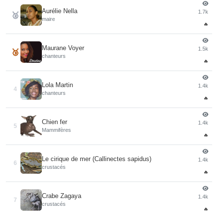
Aurélie Nella
1.7k
🥈
maire
🔥
Maurane Voyer
1.5k
🥉
chanteurs
🔥
Lola Martin
1.4k
4
chanteurs
🔥
Chien fer
1.4k
5
Mammifères
🔥
Le cirique de mer (Callinectes sapidus)
1.4k
6
crustacés
🔥
Crabe Zagaya
1.4k
7
crustacés
🔥