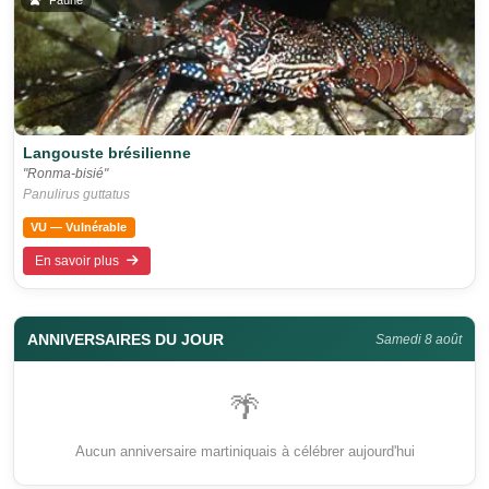
Langouste brésilienne
"Ronma-bisié"
Panulirus guttatus
VU — Vulnérable
En savoir plus
ANNIVERSAIRES DU JOUR
Samedi 8 août
🌴
Aucun anniversaire martiniquais à célébrer aujourd'hui