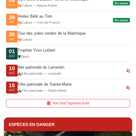
09
En cours
MAR
Culture — Basse-Pointe
Atelier Bélè au Tom
29
En cours
AVR
Culture — Fort-de-France
Tour des yoles rondes de la Martinique
26
JUL
Culture
Trophée Yvon Lutbert
01
AOÛ
Sport
fête patronale du Lamentin
10
2j
AOÛ
Fête patronale — Lamentin
Fête patronale de Sainte-Marie
15
6j
AOÛ
Fête patronale — Sainte-Marie
Voir tout l'agenda Août
ESPÈCES EN DANGER
Faune