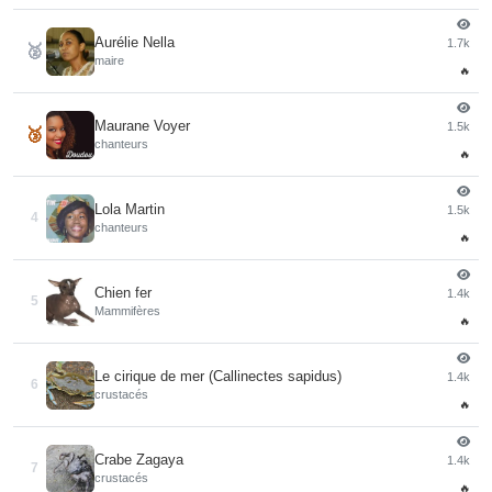
Aurélie Nella
1.7k
🥈
maire
🔥
Maurane Voyer
1.5k
🥉
chanteurs
🔥
Lola Martin
1.5k
4
chanteurs
🔥
Chien fer
1.4k
5
Mammifères
🔥
Le cirique de mer (Callinectes sapidus)
1.4k
6
crustacés
🔥
Crabe Zagaya
1.4k
7
crustacés
🔥