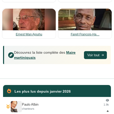
Ernest Wan Ajouhu
Farell François-Ha…
Découvrez la liste complète des
Maire
Voir tout
martiniquais
Les plus lus depuis janvier 2026
Paulo Albin
1.9k
🥇
chanteurs
🔥