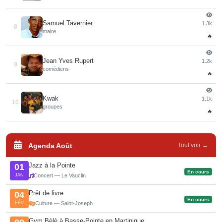
Samuel Tavernier
1.3k
8
maire
🔥
Jean Yves Rupert
1.2k
9
comédiens
🔥
Kwak
1.1k
10
groupes
🔥
Agenda Août
Tout voir →
Jazz à la Pointe
01
En cours
JAN
Concert — Le Vauclin
Prêt de livre
04
En cours
FÉV
Culture — Saint-Joseph
Gym Bèlè à Basse-Pointe en Martinique