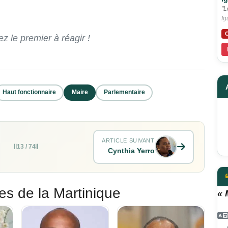
"L
Ig
C
 le premier à réagir !
Haut fonctionnaire
Maire
Parlementaire
ARTICLE SUIVANT
13 / 74
Cynthia Yerro
es de la Martinique
« 