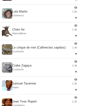
Lola Martin
1.5k
4
chanteurs
🔥
Chien fer
1.4k
5
Mammifères
🔥
Le cirique de mer (Callinectes sapidus)
1.4k
6
crustacés
🔥
Crabe Zagaya
1.4k
7
crustacés
🔥
Samuel Tavernier
1.3k
8
maire
🔥
Jean Yves Rupert
1.2k
9
comédiens