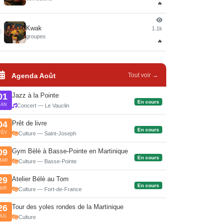
🔥
Kwak
1.1k
0
groupes
🔥
Agenda Août
Tout voir →
Jazz à la Pointe
01
En cours
JAN
Concert — Le Vauclin
Prêt de livre
04
En cours
FÉV
Culture — Saint-Joseph
Gym Bèlè à Basse-Pointe en Martinique
09
En cours
MAR
Culture — Basse-Pointe
Atelier Bélè au Tom
29
En cours
AVR
Culture — Fort-de-France
Tour des yoles rondes de la Martinique
26
JUL
Culture