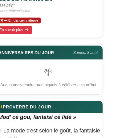
éza péyi"
uana delicatissima
R — En danger critique
En savoir plus
ANNIVERSAIRES DU JOUR
Samedi 8 août
🌴
Aucun anniversaire martiniquais à célébrer aujourd'hui
PROVERBE DU JOUR
Mod' cé gou, fantaisi cé lidé »
La mode c'est selon le goût, la fantaisie