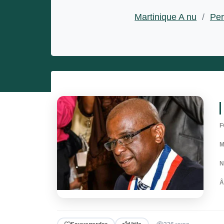
Entrepreneurs
Martinique A nu
/
Per
Miss et misters
F
M
N
Â