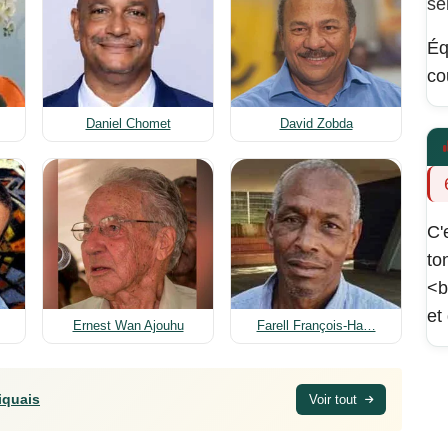
se
Éq
co
Daniel Chomet
David Zobda
C'
to
<b
et
Ernest Wan Ajouhu
Farell François-Ha…
iquais
Voir tout