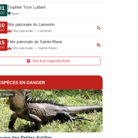
Trophée Yvon Lutbert
01
AOÛ
Sport
fête patronale du Lamentin
10
1j
AOÛ
Fête patronale — Lamentin
Fête patronale de Sainte-Marie
15
6j
AOÛ
Fête patronale — Sainte-Marie
Voir tout l'agenda Août
ESPÈCES EN DANGER
Faune
guane des Petites Antilles