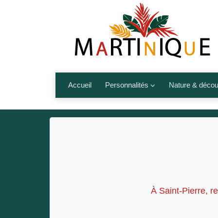
Accueil
Personnalités
Nature & décou
Artistes
Fleurs, fruits,
Médias
Les animaux
Sportifs
Nos plages et î
Politiques
Montagnes et r
Nos écrivains
À Saint-Pierre, r
Autres talents de l’île