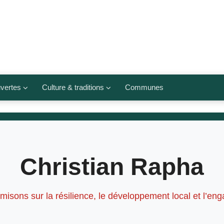
vertes
Culture & traditions
Communes
 légumes
Culte et religions
Musées et lieux culturels
lets
Arts et traditions
Christian Rapha
populaires
ivières
Agenda culturel
emisons sur la résilience, le développement local et l’en