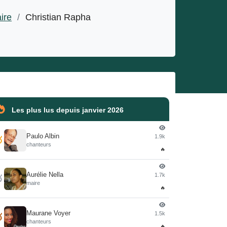
ire
/
Christian Rapha
Les plus lus depuis janvier 2026
Paulo Albin
1.9k

chanteurs
🔥
Aurélie Nella
1.7k

maire
🔥
Maurane Voyer
1.5k

chanteurs
🔥