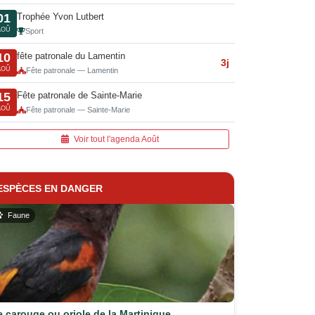
Trophée Yvon Lutbert
01
AOÛ
Sport
fête patronale du Lamentin
10
3j
AOÛ
Fête patronale — Lamentin
Fête patronale de Sainte-Marie
15
AOÛ
Fête patronale — Sainte-Marie
Voir tout l'agenda Août
ESPÈCES EN DANGER
Faune
e carouge ou oriole de la Martinique