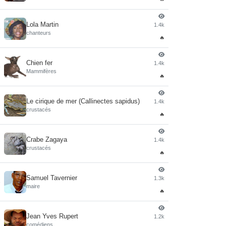
Lola Martin
1.4k
4
chanteurs
🔥
Chien fer
1.4k
5
Mammifères
🔥
Le cirique de mer (Callinectes sapidus)
1.4k
6
crustacés
🔥
Crabe Zagaya
1.4k
7
crustacés
🔥
Samuel Tavernier
1.3k
8
maire
🔥
Jean Yves Rupert
1.2k
9
comédiens