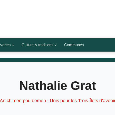
vertes
Culture & traditions
Communes
 légumes
Culte et religions
Musées et lieux culturels
lets
Arts et traditions
Nathalie Grat
populaires
ivières
Agenda culturel
An chimen pou demen : Unis pour les Trois-Îlets d’aveni