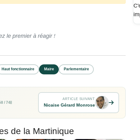
C'
im
 le premier à réagir !
Haut fonctionnaire
Maire
Parlementaire
ARTICLE SUIVANT
58 / 74
Nicaise Gérard Monrose
es de la Martinique