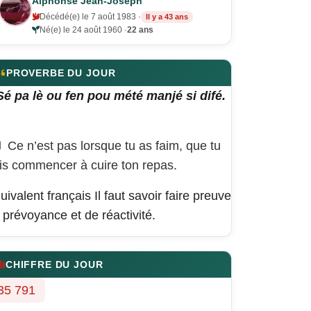
Alphonse Jean-Joseph
Décédé(e) le 7 août 1983 ·
Il y a 43 ans
Né(e) le 24 août 1960 ·
22 ans
PROVERBE DU JOUR
Sé pa lè ou fen pou mété manjé si difé.
Ce n’est pas lorsque tu as faim, que tu
is commencer à cuire ton repas.
uivalent français
Il faut savoir faire preuve
 prévoyance et de réactivité.
CHIFFRE DU JOUR
35 791