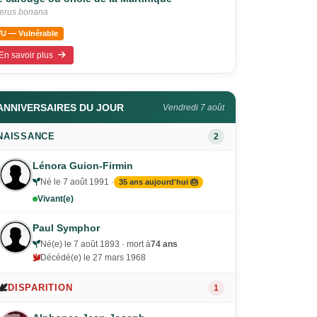
terus bonana
VU — Vulnérable
En savoir plus
ANNIVERSAIRES DU JOUR
Vendredi 7 août
NAISSANCE
2
Lénora Guion-Firmin
Né le 7 août 1991 ·
35 ans aujourd'hui 🎂
Vivant(e)
Paul Symphor
Né(e) le 7 août 1893 · mort à
74 ans
Décédé(e) le 27 mars 1968
🕊️
DISPARITION
1