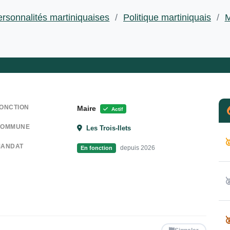
rsonnalités martiniquaises
/
Politique martiniquais
/
M
ONCTION
Maire
Actif
COMMUNE
Les Trois-Ilets

ANDAT
depuis 2026
En fonction

