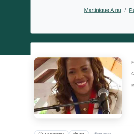
Entrepreneurs
Martinique A nu
/
Pe
Miss et misters
F
M