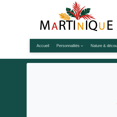
Accueil
Personnalités
Nature & décou
Artistes
Fleurs, fruits,
Médias
Les animaux
Sportifs
Nos plages et î
Politiques
Montagnes et r
Nos écrivains
Autres talents de l’île