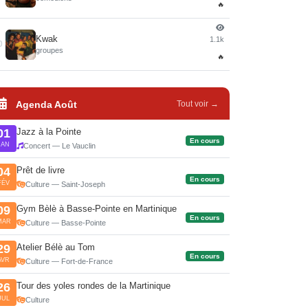
🔥
Kwak
1.1k
0
groupes
🔥
Agenda Août
Tout voir →
Jazz à la Pointe
01
En cours
JAN
Concert — Le Vauclin
Prêt de livre
04
En cours
FÉV
Culture — Saint-Joseph
Gym Bèlè à Basse-Pointe en Martinique
09
En cours
MAR
Culture — Basse-Pointe
Atelier Bélè au Tom
29
En cours
AVR
Culture — Fort-de-France
Tour des yoles rondes de la Martinique
26
JUL
Culture