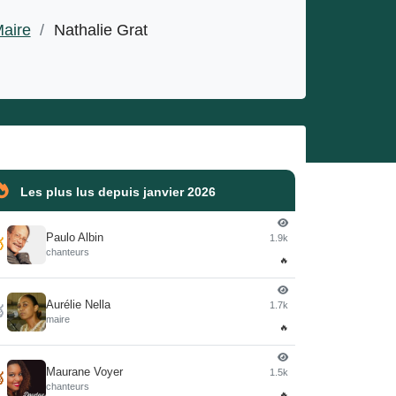
aire
/
Nathalie Grat
Les plus lus depuis janvier 2026
Paulo Albin
1.9k

chanteurs
🔥
Aurélie Nella
1.7k

maire
🔥
Maurane Voyer
1.5k

chanteurs
🔥