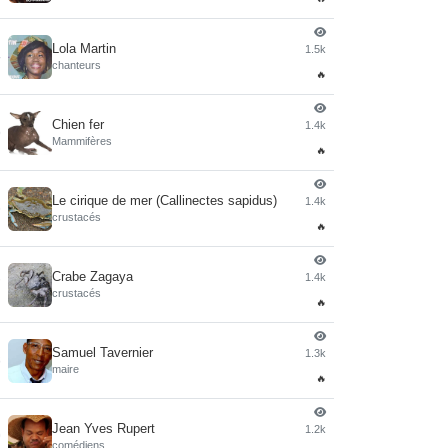
Lola Martin
1.5k
4
chanteurs
🔥
Chien fer
1.4k
5
Mammifères
🔥
Le cirique de mer (Callinectes sapidus)
1.4k
6
crustacés
🔥
Crabe Zagaya
1.4k
7
crustacés
🔥
Samuel Tavernier
1.3k
8
maire
🔥
Jean Yves Rupert
1.2k
9
comédiens