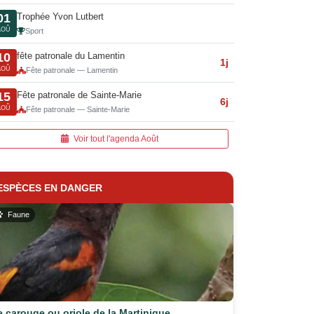
Trophée Yvon Lutbert
01
AOÛ
Sport
fête patronale du Lamentin
10
1j
AOÛ
Fête patronale — Lamentin
Fête patronale de Sainte-Marie
15
6j
AOÛ
Fête patronale — Sainte-Marie
Voir tout l'agenda Août
ESPÈCES EN DANGER
Faune
e carouge ou oriole de la Martinique