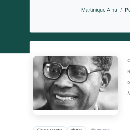
Entrepreneurs
Martinique A nu
/
Pe
Miss et misters
N
D
Â