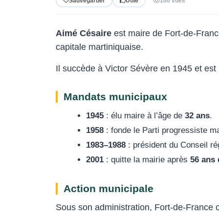
Sauvegarder
Utile
100 vues
Aimé Césaire
est maire de Fort-de-Fran
capitale martiniquaise.
Il succède à Victor Sévère en 1945 et es
Mandats municipaux
1945
: élu maire à l’âge de
32 ans
.
1958
: fonde le Parti progressiste m
1983–1988
: président du Conseil ré
2001
: quitte la mairie après
56 ans
Action municipale
Sous son administration, Fort-de-France 