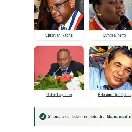
Christian Rapha
Cynthia Yerro
Didier Laguerre
Édouard De Lépine
Découvrez la liste complète des
Maire martin