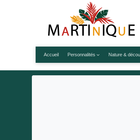
Accueil
Personnalités
Nature & décou
Artistes
Fleurs, fruits,
Médias
Les animaux
Sportifs
Nos plages et î
Politiques
Montagnes et r
Nos écrivains
Autres talents de l’île