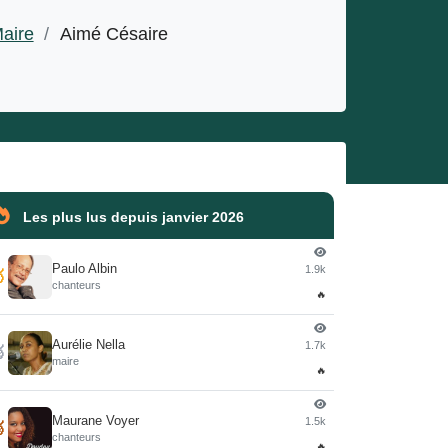
aire
/
Aimé Césaire
Les plus lus depuis janvier 2026
Paulo Albin
1.9k

chanteurs
🔥
Aurélie Nella
1.7k

maire
🔥
Maurane Voyer
1.5k

chanteurs
🔥