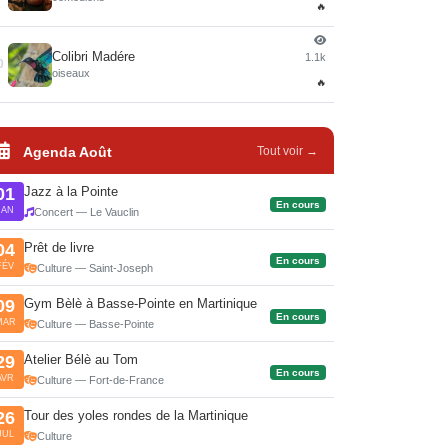
🔥
Colibri Madére
1.1k
0
oiseaux
🔥
Agenda Août
Tout voir →
Jazz à la Pointe
01
En cours
JAN
Concert — Le Vauclin
Prêt de livre
04
En cours
FÉV
Culture — Saint-Joseph
Gym Bèlè à Basse-Pointe en Martinique
09
En cours
MAR
Culture — Basse-Pointe
Atelier Bélè au Tom
29
En cours
AVR
Culture — Fort-de-France
Tour des yoles rondes de la Martinique
26
JUL
Culture