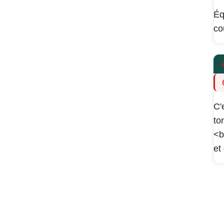
Éq
co
C'
to
<b
et