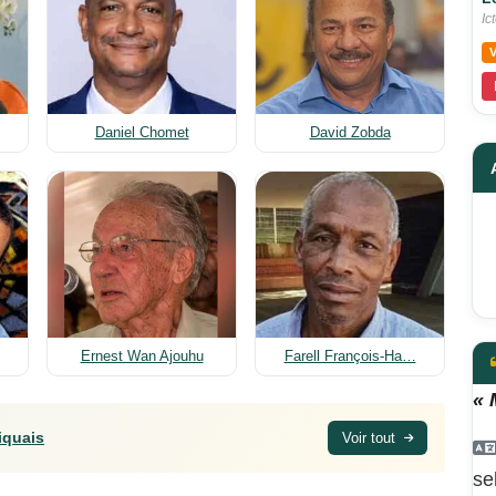
Ic
Daniel Chomet
David Zobda
Ernest Wan Ajouhu
Farell François-Ha…
« 
iquais
Voir tout
se