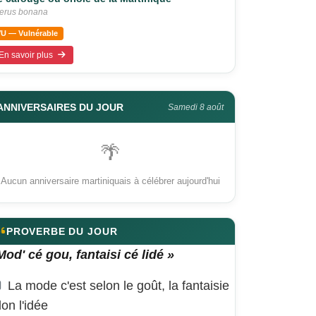
terus bonana
VU — Vulnérable
En savoir plus
ANNIVERSAIRES DU JOUR
Samedi 8 août
🌴
Aucun anniversaire martiniquais à célébrer aujourd'hui
PROVERBE DU JOUR
Mod' cé gou, fantaisi cé lidé »
La mode c'est selon le goût, la fantaisie
lon l'idée