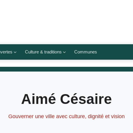
vertes
Culture & traditions
Communes
 légumes
Culte et religions
Musées et lieux culturels
lets
Arts et traditions
Aimé Césaire
populaires
ivières
Agenda culturel
Gouverner une ville avec culture, dignité et vision