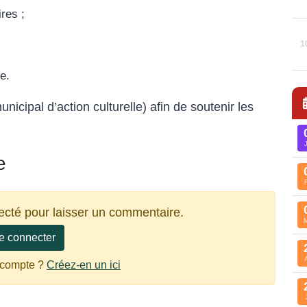
res ;
1
se.
nicipal d’action culturelle) afin de soutenir les
e
ecté pour laisser un commentaire.
e connecter
 compte ?
Créez-en un ici