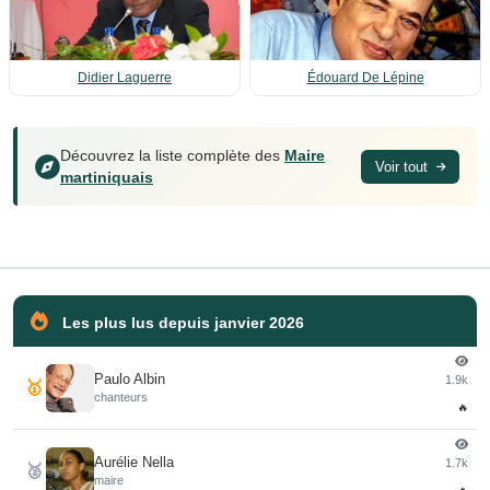
Didier Laguerre
Édouard De Lépine
Découvrez la liste complète des
Maire
Voir tout
martiniquais
Les plus lus depuis janvier 2026
Paulo Albin
1.9k
🥇
chanteurs
🔥
Aurélie Nella
1.7k
🥈
maire