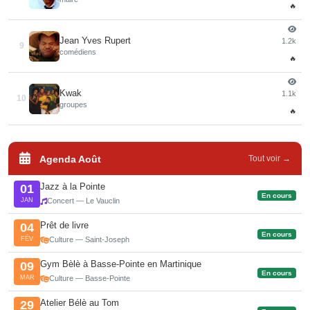
🔥
Jean Yves Rupert
1.2k
9
comédiens
🔥
Kwak
1.1k
10
groupes
🔥
Agenda Août
Tout voir →
Jazz à la Pointe
01
En cours
JAN
Concert — Le Vauclin
Prêt de livre
04
En cours
FÉV
Culture — Saint-Joseph
Gym Bèlè à Basse-Pointe en Martinique
09
En cours
MAR
Culture — Basse-Pointe
Atelier Bélè au Tom
29