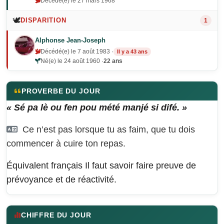
Décédé(e) le 27 mars 1968
🕊️
DISPARITION
1
Alphonse Jean-Joseph
Décédé(e) le 7 août 1983 ·
Il y a 43 ans
Né(e) le 24 août 1960 ·
22 ans
PROVERBE DU JOUR
« Sé pa lè ou fen pou mété manjé si difé. »
Ce n’est pas lorsque tu as faim, que tu dois
commencer à cuire ton repas.
Équivalent français
Il faut savoir faire preuve de
prévoyance et de réactivité.
CHIFFRE DU JOUR