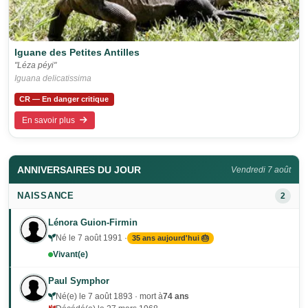
Iguane des Petites Antilles
"Léza péyi"
Iguana delicatissima
CR — En danger critique
En savoir plus
ANNIVERSAIRES DU JOUR
Vendredi 7 août
NAISSANCE
2
Lénora Guion-Firmin
Né le 7 août 1991 ·
35 ans aujourd'hui 🎂
Vivant(e)
Paul Symphor
Né(e) le 7 août 1893 · mort à
74 ans