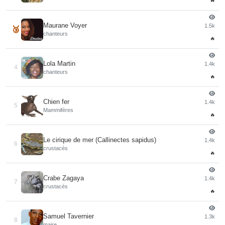
🔥
Maurane Voyer
1.5k
🥉
chanteurs
🔥
Lola Martin
1.4k
4
chanteurs
🔥
Chien fer
1.4k
5
Mammifères
🔥
Le cirique de mer (Callinectes sapidus)
1.4k
6
crustacés
🔥
Crabe Zagaya
1.4k
7
crustacés
🔥
Samuel Tavernier
1.3k
8
maire