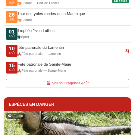
En cours
AVR
Culture — Fort-de-France
Tour des yoles rondes de la Martinique
26
JUL
Culture
Trophée Yvon Lutbert
01
AOÛ
Sport
fête patronale du Lamentin
10
3j
AOÛ
Fête patronale — Lamentin
Fête patronale de Sainte-Marie
15
AOÛ
Fête patronale — Sainte-Marie
Voir tout l'agenda Août
ESPÈCES EN DANGER
Faune