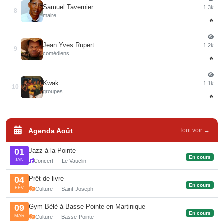
Samuel Tavernier
1.3k
8
maire
🔥
Jean Yves Rupert
1.2k
9
comédiens
🔥
Kwak
1.1k
10
groupes
🔥
Agenda Août
Tout voir →
Jazz à la Pointe
01
En cours
JAN
Concert — Le Vauclin
Prêt de livre
04
En cours
FÉV
Culture — Saint-Joseph
Gym Bèlè à Basse-Pointe en Martinique
09
En cours
MAR
Culture — Basse-Pointe