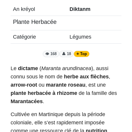
An kréyol
Diktanm
Plante Herbacée
Catégorie
Légumes
👁️ 168
👤 18
⭐ Top
Le
dictame
(
Maranta arundinacea
), aussi
connu sous le nom de
herbe aux flèches
,
arrow-root
ou
marante roseau
, est une
plante herbacée à rhizome
de la famille des
Marantacées
.
Cultivée en Martinique depuis la période
coloniale, elle s’est rapidement imposée
comme une ressource clé de la
nutrition