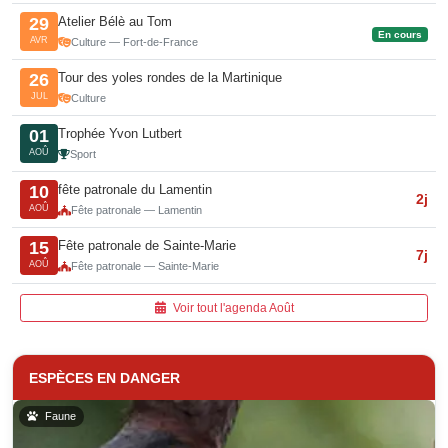
Atelier Bélè au Tom
29
En cours
AVR
Culture — Fort-de-France
Tour des yoles rondes de la Martinique
26
JUL
Culture
Trophée Yvon Lutbert
01
AOÛ
Sport
fête patronale du Lamentin
10
2j
AOÛ
Fête patronale — Lamentin
Fête patronale de Sainte-Marie
15
7j
AOÛ
Fête patronale — Sainte-Marie
Voir tout l'agenda Août
ESPÈCES EN DANGER
Faune