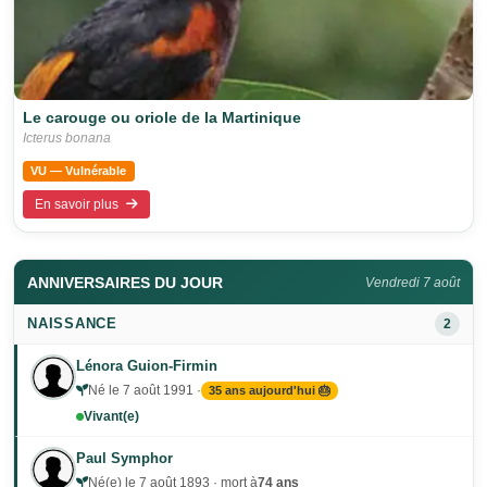
Le carouge ou oriole de la Martinique
Icterus bonana
VU — Vulnérable
En savoir plus
ANNIVERSAIRES DU JOUR
Vendredi 7 août
NAISSANCE
2
Lénora Guion-Firmin
Né le 7 août 1991 ·
35 ans aujourd'hui 🎂
Vivant(e)
Paul Symphor
Né(e) le 7 août 1893 · mort à
74 ans