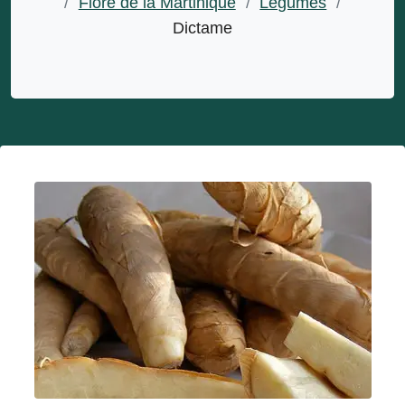
/
Flore de la Martinique
/
Légumes
/
Dictame