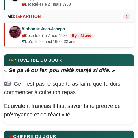
Décédé(e) le 27 mars 1968
🕊️
DISPARITION
1
Alphonse Jean-Joseph
Décédé(e) le 7 août 1983 ·
Il y a 43 ans
Né(e) le 24 août 1960 ·
22 ans
PROVERBE DU JOUR
« Sé pa lè ou fen pou mété manjé si difé. »
Ce n’est pas lorsque tu as faim, que tu dois
commencer à cuire ton repas.
Équivalent français
Il faut savoir faire preuve de
prévoyance et de réactivité.
CHIFFRE DU JOUR