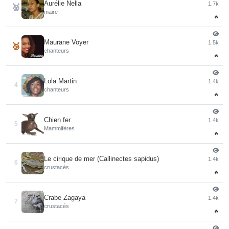
Aurélie Nella
1.7k
🥈
maire
🔥
Maurane Voyer
1.5k
🥉
chanteurs
🔥
Lola Martin
1.4k
4
chanteurs
🔥
Chien fer
1.4k
5
Mammifères
🔥
Le cirique de mer (Callinectes sapidus)
1.4k
6
crustacés
🔥
Crabe Zagaya
1.4k
7
crustacés
🔥