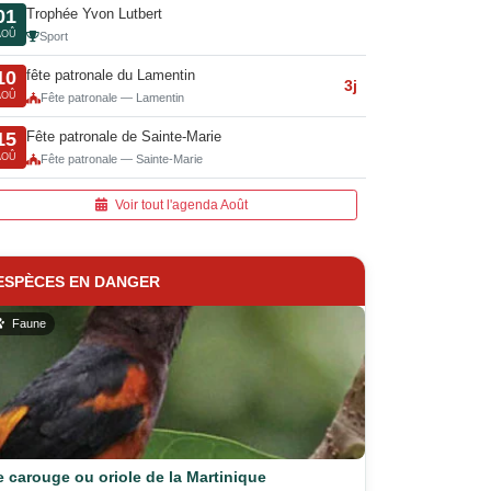
Trophée Yvon Lutbert
01
AOÛ
Sport
fête patronale du Lamentin
10
3j
AOÛ
Fête patronale — Lamentin
Fête patronale de Sainte-Marie
15
AOÛ
Fête patronale — Sainte-Marie
Voir tout l'agenda Août
ESPÈCES EN DANGER
Faune
e carouge ou oriole de la Martinique