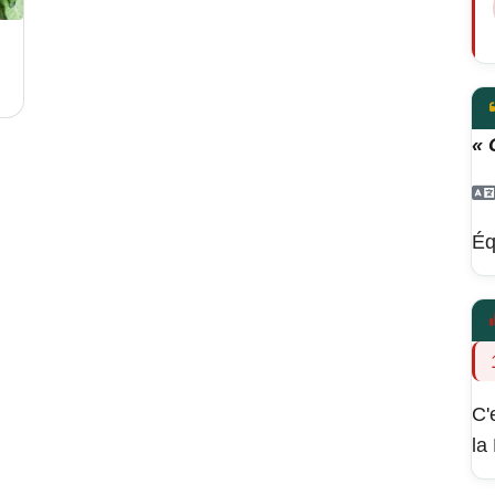
« 
Éq
C'
la