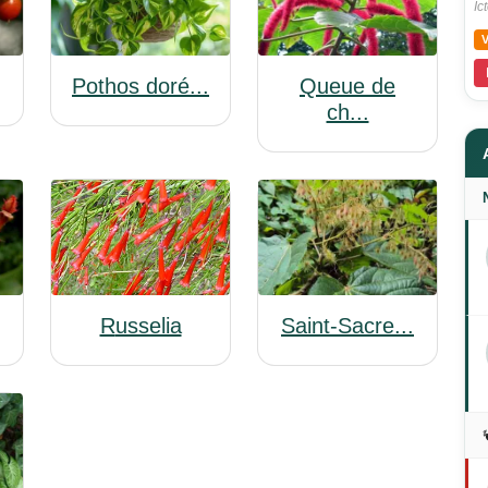
Ic
Queue de
Pothos doré...
ch...
Russelia
Saint-Sacre...