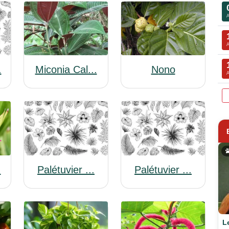
.
Nono
Miconia Cal...
.
Palétuvier ...
Palétuvier ...
L