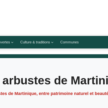
vertes
Culture & traditions
Communes
 légumes
Culte et religions
Musées et lieux culturels
lets
Arts et traditions
 arbustes de Martin
populaires
ivières
Agenda culturel
stes de Martinique, entre patrimoine naturel et beauté