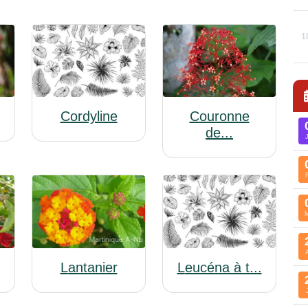
1
Cordyline
Couronne
de...
Lantanier
Leucéna à t...