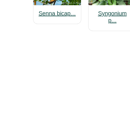
Senna bicap...
Syngonium
p...