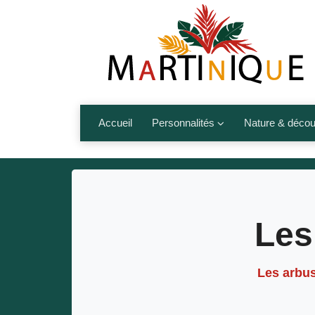
Accueil
Personnalités
Nature & décou
Artistes
Fleurs, fruits,
Médias
Les animaux
Sportifs
Nos plages et î
Les
Politiques
Montagnes et r
Nos écrivains
Les arbu
Autres talents de l’île