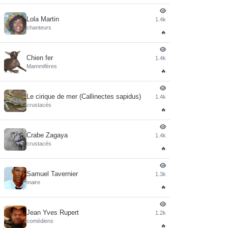
Lola Martin
1.4k
4
chanteurs
🔥
Chien fer
1.4k
5
Mammifères
🔥
Le cirique de mer (Callinectes sapidus)
1.4k
6
crustacés
🔥
Crabe Zagaya
1.4k
7
crustacés
🔥
Samuel Tavernier
1.3k
8
maire
🔥
Jean Yves Rupert
1.2k
9
comédiens
🔥