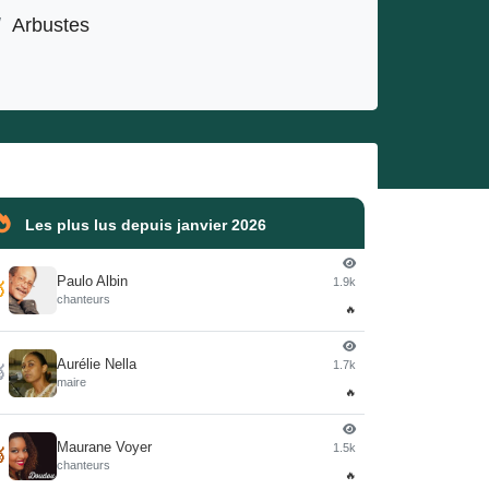
/
Arbustes
Les plus lus depuis janvier 2026
Paulo Albin
1.9k

chanteurs
🔥
Aurélie Nella
1.7k

maire
🔥
Maurane Voyer
1.5k

chanteurs
🔥