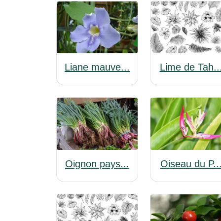
Lime de Tah..
Liane mauve...
Oignon pays...
Oiseau du P..