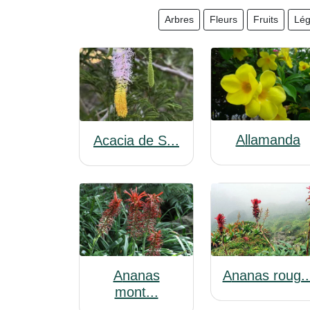
Arbres
Fleurs
Fruits
Lé
Allamanda
Acacia de S...
Ananas
Ananas roug..
mont...