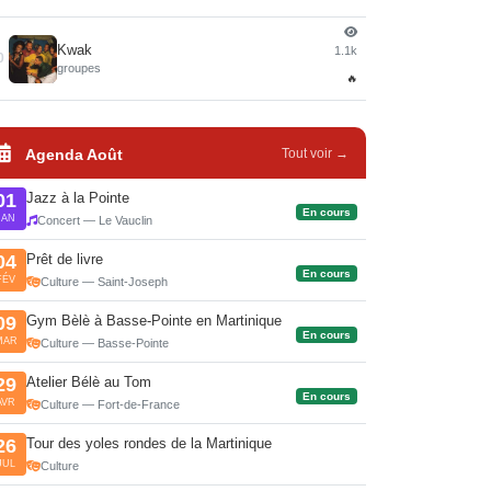
Kwak
1.1k
0
groupes
🔥
Agenda Août
Tout voir →
Jazz à la Pointe
01
En cours
JAN
Concert — Le Vauclin
Prêt de livre
04
En cours
FÉV
Culture — Saint-Joseph
Gym Bèlè à Basse-Pointe en Martinique
09
En cours
MAR
Culture — Basse-Pointe
Atelier Bélè au Tom
29
En cours
AVR
Culture — Fort-de-France
Tour des yoles rondes de la Martinique
26
JUL
Culture