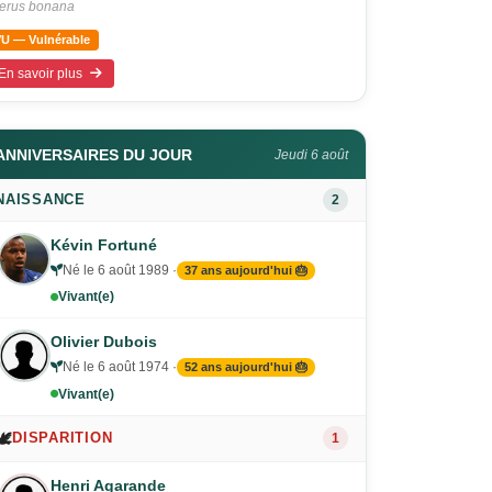
terus bonana
VU — Vulnérable
En savoir plus
ANNIVERSAIRES DU JOUR
Jeudi 6 août
NAISSANCE
2
Kévin Fortuné
Né le 6 août 1989 ·
37 ans aujourd'hui 🎂
Vivant(e)
Olivier Dubois
Né le 6 août 1974 ·
52 ans aujourd'hui 🎂
Vivant(e)
🕊️
DISPARITION
1
Henri Agarande