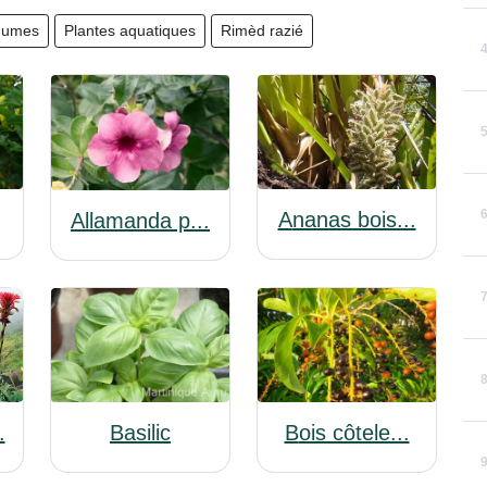
gumes
Plantes aquatiques
Rimèd razié
Ananas bois...
Allamanda p...
.
Basilic
Bois côtele...