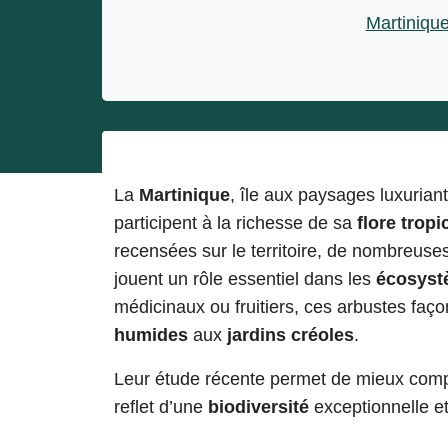
Entrepreneurs
Martiniqu
Miss et misters
La
Martinique
, île aux paysages luxuriant
participent à la richesse de sa
flore tropi
recensées sur le territoire, de nombreuse
jouent un rôle essentiel dans les
écosyst
médicinaux ou fruitiers, ces arbustes faç
humides
aux
jardins créoles
.
Leur étude récente permet de mieux compr
reflet d’une
biodiversité
exceptionnelle et