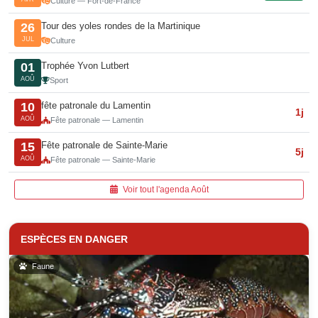
Culture — Fort-de-France
Tour des yoles rondes de la Martinique
26
JUL
Culture
Trophée Yvon Lutbert
01
AOÛ
Sport
fête patronale du Lamentin
10
1j
AOÛ
Fête patronale — Lamentin
Fête patronale de Sainte-Marie
15
5j
AOÛ
Fête patronale — Sainte-Marie
Voir tout l'agenda Août
ESPÈCES EN DANGER
Faune