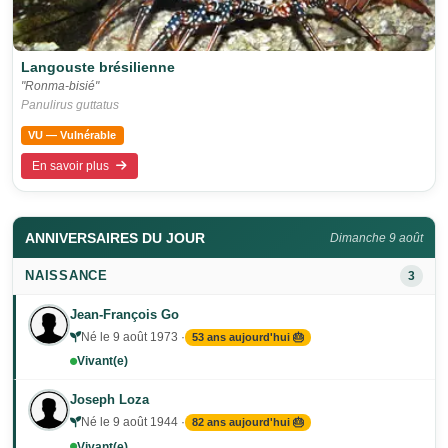
Langouste brésilienne
"Ronma-bisié"
Panulirus guttatus
VU — Vulnérable
En savoir plus
ANNIVERSAIRES DU JOUR
Dimanche 9 août
NAISSANCE
3
Jean-François Go
Né le 9 août 1973 ·
53 ans aujourd'hui 🎂
Vivant(e)
Joseph Loza
Né le 9 août 1944 ·
82 ans aujourd'hui 🎂
Vivant(e)