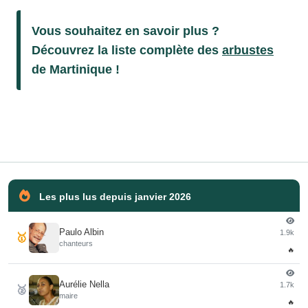
Vous souhaitez en savoir plus ?
Découvrez la liste complète des
arbustes
de Martinique !
Les plus lus depuis janvier 2026
Paulo Albin
1.9k
🥇
chanteurs
🔥
Aurélie Nella
1.7k
🥈
maire
🔥