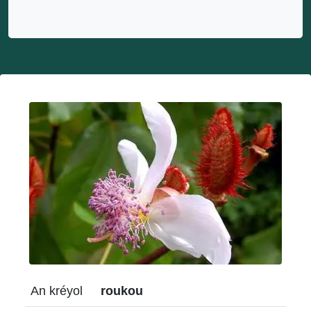
An kréyol
roukou