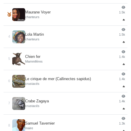
Maurane Voyer
1.5k
🥉
chanteurs
🔥
Lola Martin
1.5k
4
chanteurs
🔥
Chien fer
1.4k
5
Mammifères
🔥
Le cirique de mer (Callinectes sapidus)
1.4k
6
crustacés
🔥
Crabe Zagaya
1.4k
7
crustacés
🔥
Samuel Tavernier
1.3k
8
maire
🔥