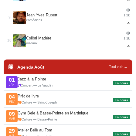
Jean Yves Rupert
1.2k
9
comédiens
🔥
Colibri Madére
1.1k
10
oiseaux
🔥
Agenda Août
Tout voir →
Jazz à la Pointe
01
En cours
JAN
Concert — Le Vauclin
Prêt de livre
04
En cours
FÉV
Culture — Saint-Joseph
Gym Bèlè à Basse-Pointe en Martinique
09
En cours
MAR
Culture — Basse-Pointe
Atelier Bélè au Tom
29
En cours
AVR