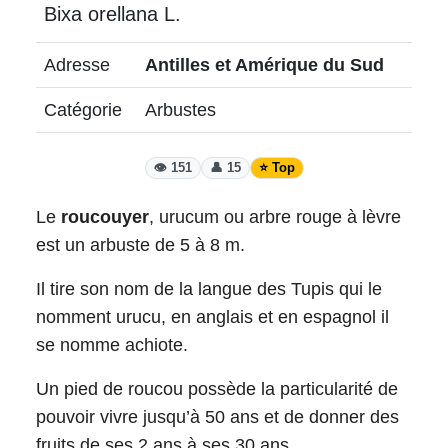
Bixa orellana L.
Adresse
Antilles et Amérique du Sud
Catégorie
Arbustes
👁️ 151
👤 15
⭐ Top
Le
roucouyer
, urucum ou arbre rouge à lèvre
est un arbuste de 5 à 8 m.
Il tire son nom de la langue des Tupis qui le
nomment urucu, en anglais et en espagnol il
se nomme achiote.
Un pied de roucou possède la particularité de
pouvoir vivre jusqu’à 50 ans et de donner des
fruits de ses 2 ans à ses 30 ans.