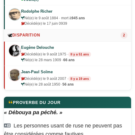
Rodolphe Richer
Né(e) le 9 août 1884 · mort à
945 ans
Décédé(e) le 17 juin 0939
🕊️
DISPARITION
2
Eugène Delouche
Décédé(e) le 9 août 1975 ·
Il y a 51 ans
Né(e) le 28 mars 1909 ·
66 ans
Jean-Paul Soïme
Décédé(e) le 9 août 2007 ·
Il y a 19 ans
Né(e) le 28 août 1950 ·
56 ans
PROVERBE DU JOUR
« Débouya pa péché. »
Les personnes usant de ruse ne peuvent pas
être considérées comme fautives.