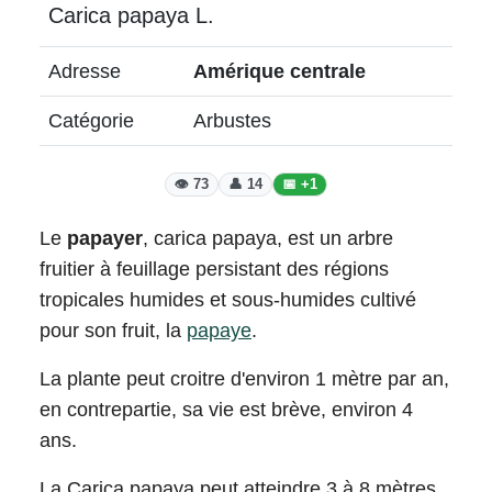
Carica papaya L.
Adresse
Amérique centrale
Catégorie
Arbustes
👁️ 73
👤 14
📅 +1
Le
papayer
, carica papaya, est un arbre
fruitier à feuillage persistant des régions
tropicales humides et sous-humides cultivé
pour son fruit, la
papaye
.
La plante peut croitre d'environ 1 mètre par an,
en contrepartie, sa vie est brève, environ 4
ans.
La Carica papaya peut atteindre 3 à 8 mètres