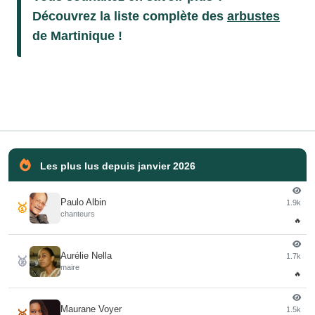
Découvrez la liste complète des
arbustes
de Martinique !
Les plus lus depuis janvier 2026
Paulo Albin
1.9k
🥇
chanteurs
🔥
Aurélie Nella
1.7k
🥈
maire
🔥
Maurane Voyer
1.5k
🥉