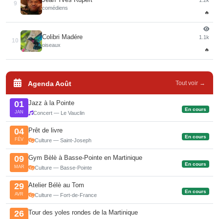
1.2k
9
comédiens
🔥
Colibri Madére
1.1k
10
oiseaux
🔥
Agenda Août
Tout voir →
Jazz à la Pointe
01
En cours
JAN
Concert — Le Vauclin
Prêt de livre
04
En cours
FÉV
Culture — Saint-Joseph
Gym Bèlè à Basse-Pointe en Martinique
09
En cours
MAR
Culture — Basse-Pointe
Atelier Bélè au Tom
29
En cours
AVR
Culture — Fort-de-France
Tour des yoles rondes de la Martinique
26