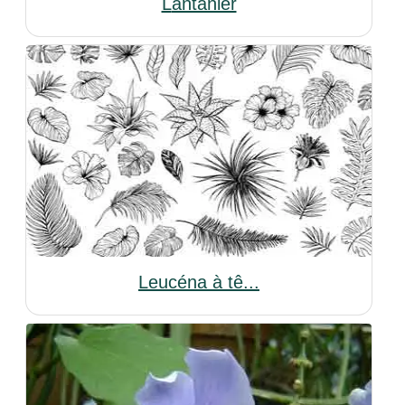
Lantanier
Leucéna à tê...