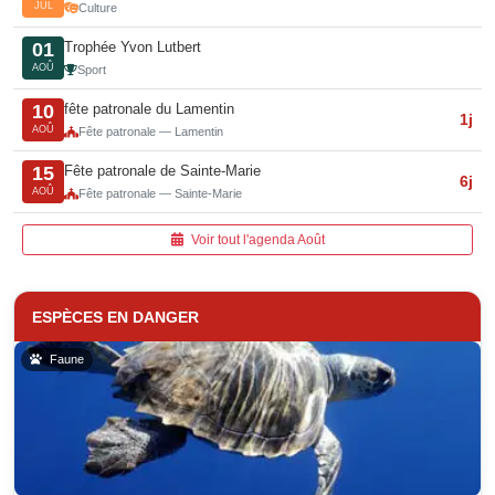
JUL
Culture
Trophée Yvon Lutbert
01
AOÛ
Sport
fête patronale du Lamentin
10
1j
AOÛ
Fête patronale — Lamentin
Fête patronale de Sainte-Marie
15
6j
AOÛ
Fête patronale — Sainte-Marie
Voir tout l'agenda Août
ESPÈCES EN DANGER
Faune