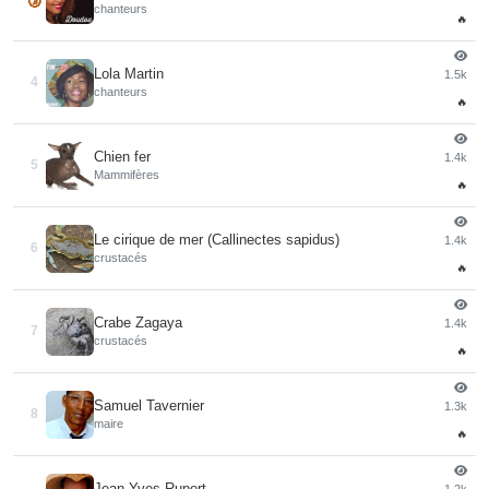
chanteurs
🔥
Lola Martin
1.5k
4
chanteurs
🔥
Chien fer
1.4k
5
Mammifères
🔥
Le cirique de mer (Callinectes sapidus)
1.4k
6
crustacés
🔥
Crabe Zagaya
1.4k
7
crustacés
🔥
Samuel Tavernier
1.3k
8
maire
🔥
Jean Yves Rupert