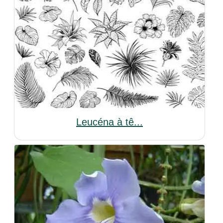
Leucéna à tê...