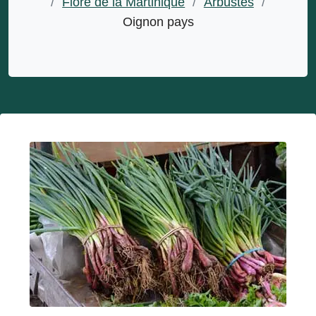
/
Flore de la Martinique
/
Arbustes
/
Oignon pays