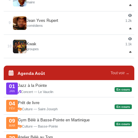
maire
🔥
Jean Yves Rupert
1.2k
9
comédiens
🔥
Kwak
1.1k
10
groupes
🔥
Agenda Août
Tout voir →
Jazz à la Pointe
01
En cours
JAN
Concert — Le Vauclin
Prêt de livre
04
En cours
FÉV
Culture — Saint-Joseph
Gym Bèlè à Basse-Pointe en Martinique
09
En cours
MAR
Culture — Basse-Pointe
Atelier Bélè au Tom