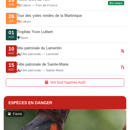
29
En cours
AVR
Culture — Fort-de-France
Tour des yoles rondes de la Martinique
26
JUL
Culture
Trophée Yvon Lutbert
01
AOÛ
Sport
fête patronale du Lamentin
10
3j
AOÛ
Fête patronale — Lamentin
Fête patronale de Sainte-Marie
15
7j
AOÛ
Fête patronale — Sainte-Marie
Voir tout l'agenda Août
ESPÈCES EN DANGER
Faune