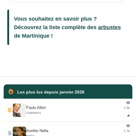
Vous souhaitez en savoir plus ?
Découvrez la liste complète des
arbustes
de Martinique !
Les plus lus depuis janvier 2026
Paulo Albin
1.9k
🥇
chanteurs
🔥
Aurélie Nella
1.7k
🥈
maire