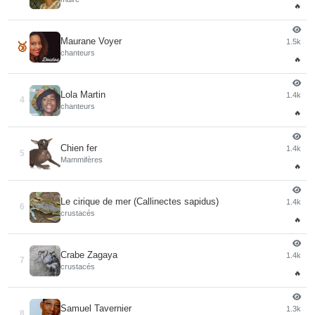
🔥
Maurane Voyer
1.5k
🥉
chanteurs
🔥
Lola Martin
1.4k
4
chanteurs
🔥
Chien fer
1.4k
5
Mammifères
🔥
Le cirique de mer (Callinectes sapidus)
1.4k
6
crustacés
🔥
Crabe Zagaya
1.4k
7
crustacés
🔥
Samuel Tavernier
1.3k
8