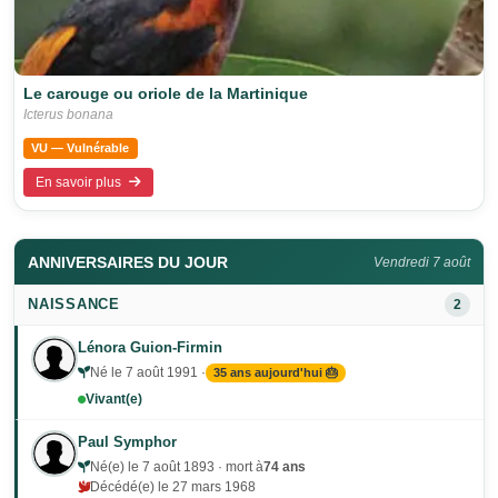
Le carouge ou oriole de la Martinique
Icterus bonana
VU — Vulnérable
En savoir plus
ANNIVERSAIRES DU JOUR
Vendredi 7 août
NAISSANCE
2
Lénora Guion-Firmin
Né le 7 août 1991 ·
35 ans aujourd'hui 🎂
Vivant(e)
Paul Symphor
Né(e) le 7 août 1893 · mort à
74 ans
Décédé(e) le 27 mars 1968