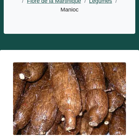
/
Flore de la Martinique
/
Légumes
/
Manioc