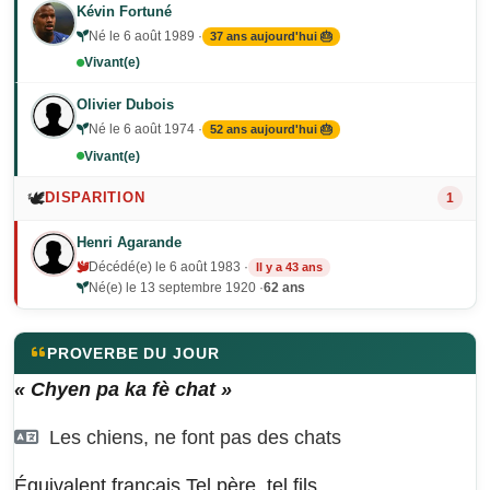
Kévin Fortuné
Né le 6 août 1989 ·
37 ans aujourd'hui 🎂
Vivant(e)
Olivier Dubois
Né le 6 août 1974 ·
52 ans aujourd'hui 🎂
Vivant(e)
🕊️
DISPARITION
1
Henri Agarande
Décédé(e) le 6 août 1983 ·
Il y a 43 ans
Né(e) le 13 septembre 1920 ·
62 ans
PROVERBE DU JOUR
« Chyen pa ka fè chat »
Les chiens, ne font pas des chats
Équivalent français
Tel père, tel fils