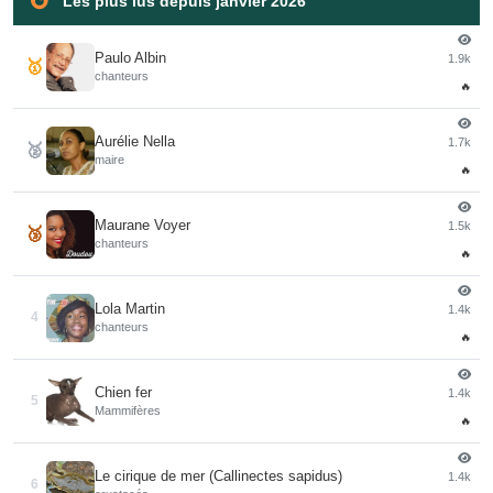
Les plus lus depuis janvier 2026
Paulo Albin
1.9k
🥇
chanteurs
🔥
Aurélie Nella
1.7k
🥈
maire
🔥
Maurane Voyer
1.5k
🥉
chanteurs
🔥
Lola Martin
1.4k
4
chanteurs
🔥
Chien fer
1.4k
5
Mammifères
🔥
Le cirique de mer (Callinectes sapidus)
1.4k
6