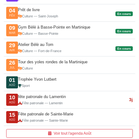
Prêt de livre
04
En cours
FÉV
Culture — Saint-Joseph
Gym Bèlè à Basse-Pointe en Martinique
09
En cours
MAR
Culture — Basse-Pointe
Atelier Bélè au Tom
29
En cours
AVR
Culture — Fort-de-France
Tour des yoles rondes de la Martinique
26
JUL
Culture
Trophée Yvon Lutbert
01
AOÛ
Sport
fête patronale du Lamentin
10
3j
AOÛ
Fête patronale — Lamentin
Fête patronale de Sainte-Marie
15
AOÛ
Fête patronale — Sainte-Marie
Voir tout l'agenda Août