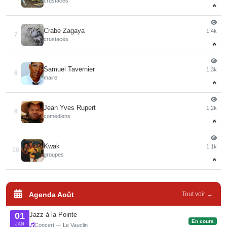
crustacés
🔥
Crabe Zagaya
1.4k
7
crustacés
🔥
Samuel Tavernier
1.3k
8
maire
🔥
Jean Yves Rupert
1.2k
9
comédiens
🔥
Kwak
1.1k
10
groupes
🔥
Agenda Août
Tout voir →
Jazz à la Pointe
01
En cours
JAN
Concert — Le Vauclin