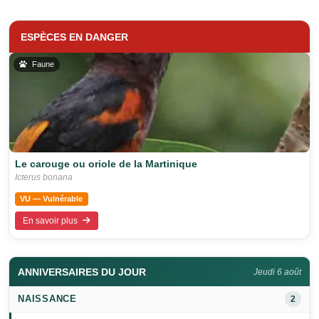
ESPÈCES EN DANGER
Faune
Le carouge ou oriole de la Martinique
Icterus bonana
VU — Vulnérable
En savoir plus
ANNIVERSAIRES DU JOUR
Jeudi 6 août
NAISSANCE
2