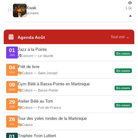
Kwak
1.1k
10
groupes
🔥
Agenda Août
Tout voir →
Jazz à la Pointe
01
En cours
JAN
Concert — Le Vauclin
Prêt de livre
04
En cours
FÉV
Culture — Saint-Joseph
Gym Bèlè à Basse-Pointe en Martinique
09
En cours
MAR
Culture — Basse-Pointe
Atelier Bélè au Tom
29
En cours
AVR
Culture — Fort-de-France
Tour des yoles rondes de la Martinique
26
JUL
Culture
Trophée Yvon Lutbert
01