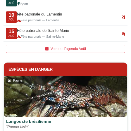
AOÛ
Sport
fête patronale du Lamentin
10
2j
AOÛ
Fête patronale — Lamentin
Fête patronale de Sainte-Marie
15
6j
AOÛ
Fête patronale — Sainte-Marie
Voir tout l'agenda Août
ESPÈCES EN DANGER
Faune
Langouste brésilienne
"Ronma-bisié"