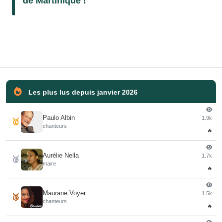
de Martinique !
Les plus lus depuis janvier 2026
Paulo Albin
1.9k
🥇
chanteurs
🔥
Aurélie Nella
1.7k
🥈
maire
🔥
Maurane Voyer
1.5k
🥉
chanteurs
🔥