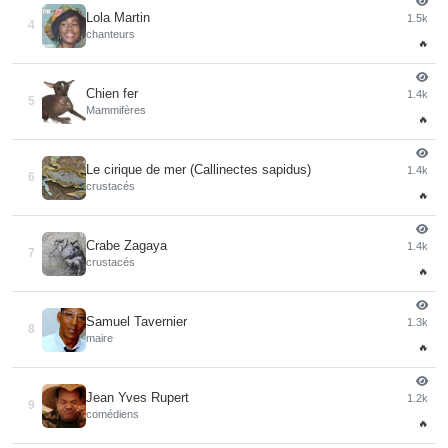
Lola Martin
1.5k
4
chanteurs
🔥
Chien fer
1.4k
5
Mammifères
🔥
Le cirique de mer (Callinectes sapidus)
1.4k
6
crustacés
🔥
Crabe Zagaya
1.4k
7
crustacés
🔥
Samuel Tavernier
1.3k
8
maire
🔥
Jean Yves Rupert
1.2k
9
comédiens
🔥