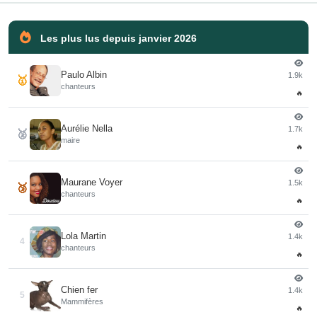
Les plus lus depuis janvier 2026
Paulo Albin
1.9k
🥇
chanteurs
🔥
Aurélie Nella
1.7k
🥈
maire
🔥
Maurane Voyer
1.5k
🥉
chanteurs
🔥
Lola Martin
1.4k
4
chanteurs
🔥
Chien fer
1.4k
5
Mammifères
🔥