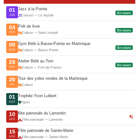
Jazz à la Pointe
01
En cours
JAN
Concert — Le Vauclin
Prêt de livre
04
En cours
FÉV
Culture — Saint-Joseph
Gym Bèlè à Basse-Pointe en Martinique
09
En cours
MAR
Culture — Basse-Pointe
Atelier Bélè au Tom
29
En cours
AVR
Culture — Fort-de-France
Tour des yoles rondes de la Martinique
26
JUL
Culture
Trophée Yvon Lutbert
01
AOÛ
Sport
fête patronale du Lamentin
10
4j
AOÛ
Fête patronale — Lamentin
Fête patronale de Sainte-Marie
15
AOÛ
Fête patronale — Sainte-Marie