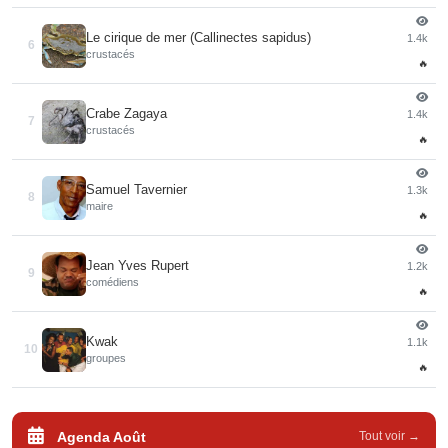
Le cirique de mer (Callinectes sapidus)
1.4k
6
crustacés
🔥
Crabe Zagaya
1.4k
7
crustacés
🔥
Samuel Tavernier
1.3k
8
maire
🔥
Jean Yves Rupert
1.2k
9
comédiens
🔥
Kwak
1.1k
10
groupes
🔥
Agenda Août
Tout voir →