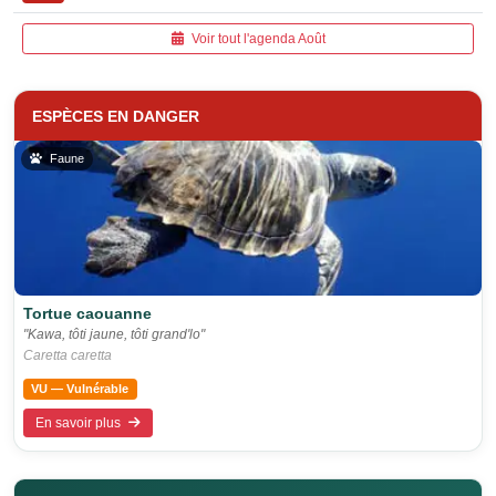
Voir tout l'agenda Août
ESPÈCES EN DANGER
Faune
Tortue caouanne
"Kawa, tôti jaune, tôti grand'lo"
Caretta caretta
VU — Vulnérable
En savoir plus