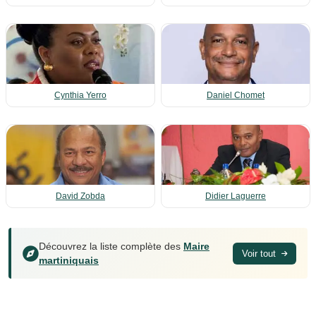
Cynthia Yerro
Daniel Chomet
David Zobda
Didier Laguerre
Découvrez la liste complète des
Maire
Voir tout
martiniquais