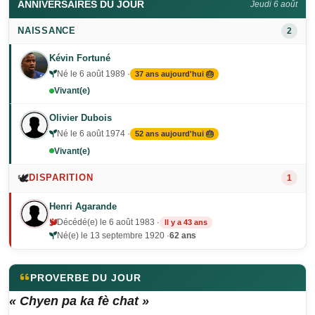
ANNIVERSAIRES DU JOUR
Jeudi 6 août
NAISSANCE
2
Kévin Fortuné
Né le 6 août 1989 ·
37 ans aujourd'hui 🎂
Vivant(e)
Olivier Dubois
Né le 6 août 1974 ·
52 ans aujourd'hui 🎂
Vivant(e)
🕊️
DISPARITION
1
Henri Agarande
Décédé(e) le 6 août 1983 ·
Il y a 43 ans
Né(e) le 13 septembre 1920 ·
62 ans
PROVERBE DU JOUR
« Chyen pa ka fè chat »