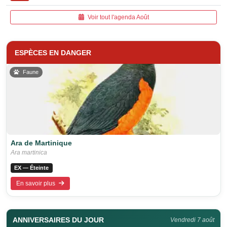
Voir tout l'agenda Août
ESPÈCES EN DANGER
Faune
Ara de Martinique
Ara martinica
EX — Éteinte
En savoir plus
ANNIVERSAIRES DU JOUR
Vendredi 7 août