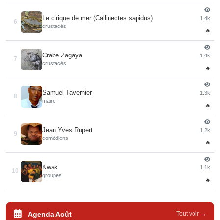
Le cirique de mer (Callinectes sapidus)
1.4k
6
crustacés
🔥
Crabe Zagaya
1.4k
7
crustacés
🔥
Samuel Tavernier
1.3k
8
maire
🔥
Jean Yves Rupert
1.2k
9
comédiens
🔥
Kwak
1.1k
10
groupes
🔥
Agenda Août
Tout voir →