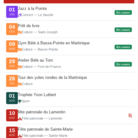
Jazz à la Pointe
01
En cours
JAN
Concert — Le Vauclin
Prêt de livre
04
En cours
FÉV
Culture — Saint-Joseph
Gym Bèlè à Basse-Pointe en Martinique
09
En cours
MAR
Culture — Basse-Pointe
Atelier Bélè au Tom
29
En cours
AVR
Culture — Fort-de-France
Tour des yoles rondes de la Martinique
26
JUL
Culture
Trophée Yvon Lutbert
01
AOÛ
Sport
fête patronale du Lamentin
10
3j
AOÛ
Fête patronale — Lamentin
Fête patronale de Sainte-Marie
15
AOÛ
Fête patronale — Sainte-Marie