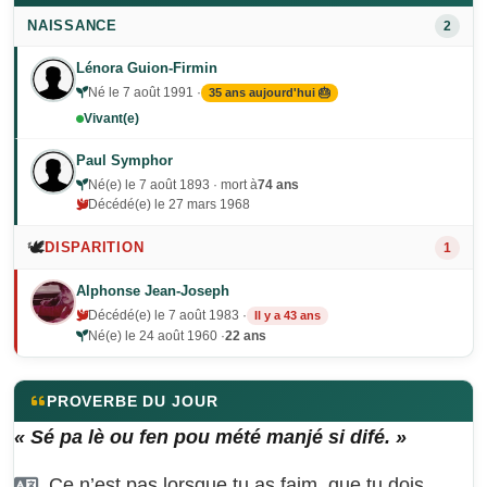
NAISSANCE
2
Lénora Guion-Firmin
Né le 7 août 1991 ·
35 ans aujourd'hui 🎂
Vivant(e)
Paul Symphor
Né(e) le 7 août 1893 · mort à
74 ans
Décédé(e) le 27 mars 1968
🕊️
DISPARITION
1
Alphonse Jean-Joseph
Décédé(e) le 7 août 1983 ·
Il y a 43 ans
Né(e) le 24 août 1960 ·
22 ans
PROVERBE DU JOUR
« Sé pa lè ou fen pou mété manjé si difé. »
Ce n’est pas lorsque tu as faim, que tu dois