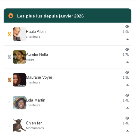
Les plus lus depuis janvier 2026
Paulo Albin
1.9k
🥇
chanteurs
🔥
Aurélie Nella
1.7k
🥈
maire
🔥
Maurane Voyer
1.5k
🥉
chanteurs
🔥
Lola Martin
1.4k
4
chanteurs
🔥
Chien fer
1.4k
5
Mammifères
🔥