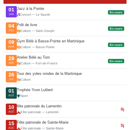
Jazz à la Pointe
01
En cours
JAN
Concert — Le Vauclin
Prêt de livre
04
En cours
FÉV
Culture — Saint-Joseph
Gym Bèlè à Basse-Pointe en Martinique
09
En cours
MAR
Culture — Basse-Pointe
Atelier Bélè au Tom
29
En cours
AVR
Culture — Fort-de-France
Tour des yoles rondes de la Martinique
26
JUL
Culture
Trophée Yvon Lutbert
01
AOÛ
Sport
fête patronale du Lamentin
10
0j
AOÛ
Fête patronale — Lamentin
Fête patronale de Sainte-Marie
15
5j
AOÛ
Fête patronale — Sainte-Marie