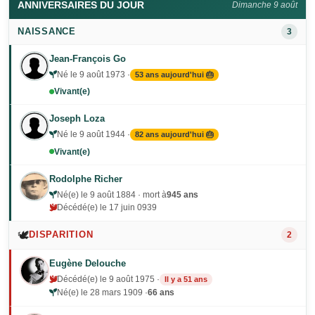
ANNIVERSAIRES DU JOUR
Dimanche 9 août
NAISSANCE
3
Jean-François Go
Né le 9 août 1973 ·
53 ans aujourd'hui 🎂
Vivant(e)
Joseph Loza
Né le 9 août 1944 ·
82 ans aujourd'hui 🎂
Vivant(e)
Rodolphe Richer
Né(e) le 9 août 1884 · mort à
945 ans
Décédé(e) le 17 juin 0939
🕊️
DISPARITION
2
Eugène Delouche
Décédé(e) le 9 août 1975 ·
Il y a 51 ans
Né(e) le 28 mars 1909 ·
66 ans