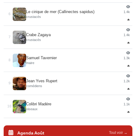
Le cirique de mer (Callinectes sapidus)
1.4k
6
crustacés
🔥
Crabe Zagaya
1.4k
7
crustacés
🔥
Samuel Tavernier
1.3k
8
maire
🔥
Jean Yves Rupert
1.2k
9
comédiens
🔥
Colibri Madére
1.1k
10
oiseaux
🔥
Agenda Août
Tout voir →