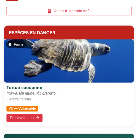
Voir tout l'agenda Août
ESPÈCES EN DANGER
Faune
Tortue caouanne
"Kawa, tôti jaune, tôti grand'lo"
Caretta caretta
VU — Vulnérable
En savoir plus