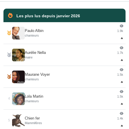
Les plus lus depuis janvier 2026
Paulo Albin
1.9k
🥇
chanteurs
🔥
Aurélie Nella
1.7k
🥈
maire
🔥
Maurane Voyer
1.5k
🥉
chanteurs
🔥
Lola Martin
1.5k
4
chanteurs
🔥
Chien fer
1.4k
5
Mammifères
🔥