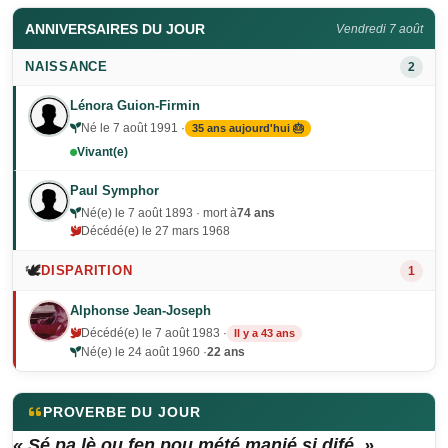
ANNIVERSAIRES DU JOUR
Vendredi 7 août
NAISSANCE
2
Lénora Guion-Firmin
Né le 7 août 1991 ·
35 ans aujourd'hui 🎂
Vivant(e)
Paul Symphor
Né(e) le 7 août 1893 · mort à
74 ans
Décédé(e) le 27 mars 1968
🕊️
DISPARITION
1
Alphonse Jean-Joseph
Décédé(e) le 7 août 1983 ·
Il y a 43 ans
Né(e) le 24 août 1960 ·
22 ans
PROVERBE DU JOUR
« Sé pa lè ou fen pou mété manjé si difé. »