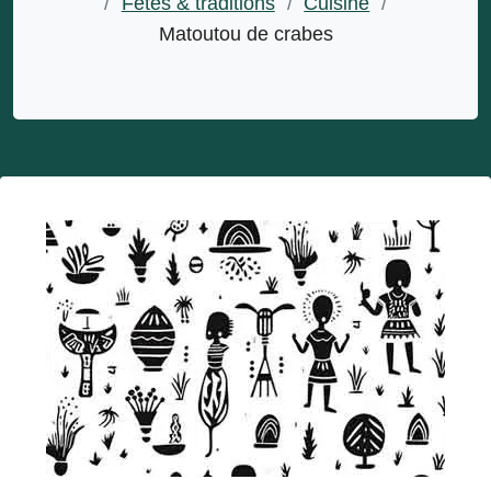
/
Fêtes & traditions
/
Cuisine
/
Matoutou de crabes