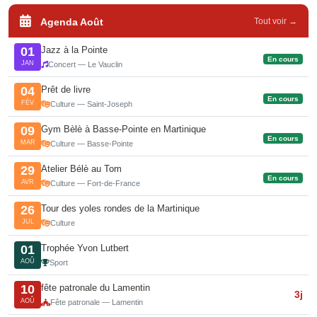
Agenda Août
Tout voir →
Jazz à la Pointe
01
En cours
JAN
Concert — Le Vauclin
Prêt de livre
04
En cours
FÉV
Culture — Saint-Joseph
Gym Bèlè à Basse-Pointe en Martinique
09
En cours
MAR
Culture — Basse-Pointe
Atelier Bélè au Tom
29
En cours
AVR
Culture — Fort-de-France
Tour des yoles rondes de la Martinique
26
JUL
Culture
Trophée Yvon Lutbert
01
AOÛ
Sport
fête patronale du Lamentin
10
3j
AOÛ
Fête patronale — Lamentin