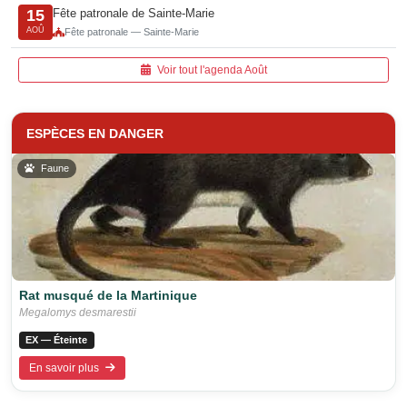
Fête patronale de Sainte-Marie
15
AOÛ
Fête patronale — Sainte-Marie
Voir tout l'agenda Août
ESPÈCES EN DANGER
Faune
Rat musqué de la Martinique
Megalomys desmarestii
EX — Éteinte
En savoir plus