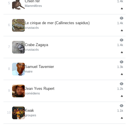
Chien fer
1.4k
5
Mammifères
🔥
Le cirique de mer (Callinectes sapidus)
1.4k
6
crustacés
🔥
Crabe Zagaya
1.4k
7
crustacés
🔥
Samuel Tavernier
1.3k
8
maire
🔥
Jean Yves Rupert
1.2k
9
comédiens
🔥
Kwak
1.1k
10
groupes
🔥