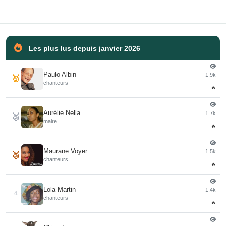
Les plus lus depuis janvier 2026
Paulo Albin
1.9k
🥇
chanteurs
🔥
Aurélie Nella
1.7k
🥈
maire
🔥
Maurane Voyer
1.5k
🥉
chanteurs
🔥
Lola Martin
1.4k
4
chanteurs
🔥