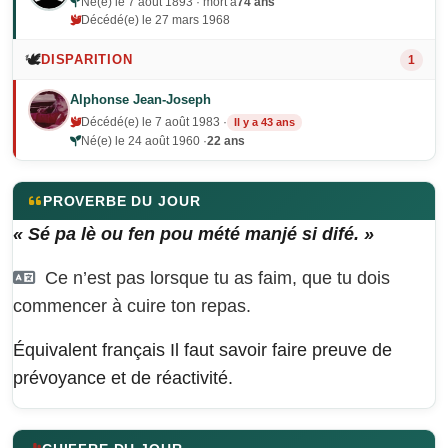
Né(e) le 7 août 1893 · mort à
74 ans
Décédé(e) le 27 mars 1968
🕊️
DISPARITION
1
Alphonse Jean-Joseph
Décédé(e) le 7 août 1983 ·
Il y a 43 ans
Né(e) le 24 août 1960 ·
22 ans
PROVERBE DU JOUR
« Sé pa lè ou fen pou mété manjé si difé. »
Ce n’est pas lorsque tu as faim, que tu dois
commencer à cuire ton repas.
Équivalent français
Il faut savoir faire preuve de
prévoyance et de réactivité.