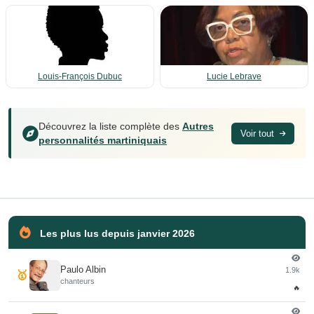
Louis-François Dubuc
Lucie Lebrave
Découvrez la liste complète des
Autres
Voir tout
personnalités martiniquais
Les plus lus depuis janvier 2026
Paulo Albin
1.9k
🥇
chanteurs
🔥