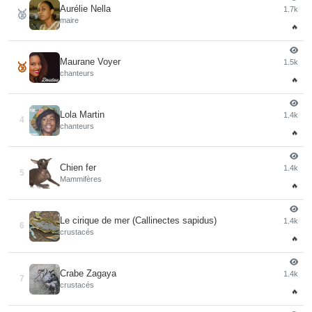
Aurélie Nella
1.7k
🥈
maire
🔥
Maurane Voyer
1.5k
🥉
chanteurs
🔥
Lola Martin
1.4k
4
chanteurs
🔥
Chien fer
1.4k
5
Mammifères
🔥
Le cirique de mer (Callinectes sapidus)
1.4k
6
crustacés
🔥
Crabe Zagaya
1.4k
7
crustacés
🔥