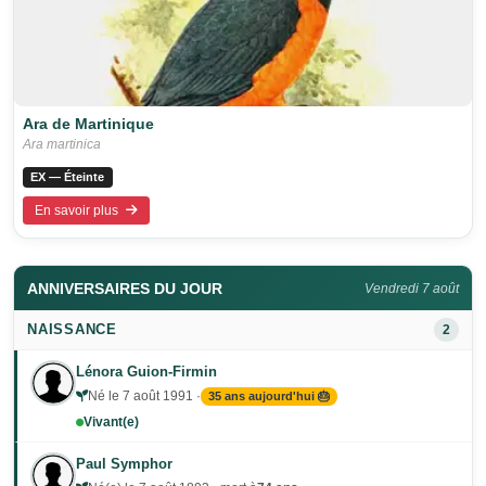
Ara de Martinique
Ara martinica
EX — Éteinte
En savoir plus
ANNIVERSAIRES DU JOUR
Vendredi 7 août
NAISSANCE
2
Lénora Guion-Firmin
Né le 7 août 1991 ·
35 ans aujourd'hui 🎂
Vivant(e)
Paul Symphor