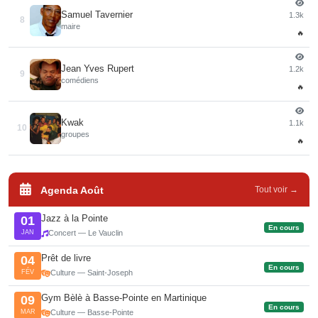
Samuel Tavernier
1.3k
8
maire
🔥
Jean Yves Rupert
1.2k
9
comédiens
🔥
Kwak
1.1k
10
groupes
🔥
Agenda Août
Tout voir →
Jazz à la Pointe
01
En cours
JAN
Concert — Le Vauclin
Prêt de livre
04
En cours
FÉV
Culture — Saint-Joseph
Gym Bèlè à Basse-Pointe en Martinique
09
En cours
MAR
Culture — Basse-Pointe