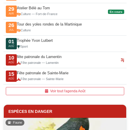
Atelier Bélè au Tom
29
En cours
AVR
Culture — Fort-de-France
Tour des yoles rondes de la Martinique
26
JUL
Culture
Trophée Yvon Lutbert
01
AOÛ
Sport
fête patronale du Lamentin
10
3j
AOÛ
Fête patronale — Lamentin
Fête patronale de Sainte-Marie
15
AOÛ
Fête patronale — Sainte-Marie
Voir tout l'agenda Août
ESPÈCES EN DANGER
Faune