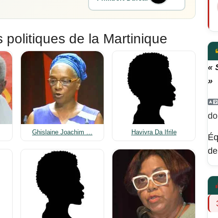
 politiques de la Martinique
« 
»
do
Ghislaine Joachim …
Havivra Da Ifrile
Éq
de