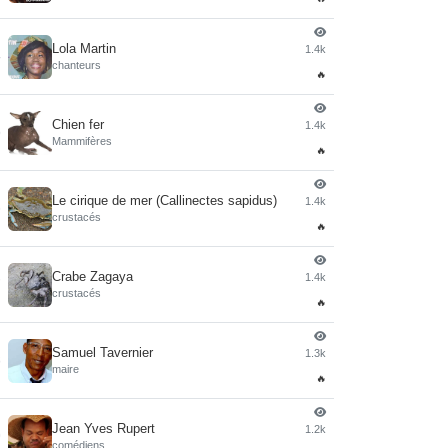
Lola Martin
1.4k
4
chanteurs
🔥
Chien fer
1.4k
5
Mammifères
🔥
Le cirique de mer (Callinectes sapidus)
1.4k
6
crustacés
🔥
Crabe Zagaya
1.4k
7
crustacés
🔥
Samuel Tavernier
1.3k
8
maire
🔥
Jean Yves Rupert
1.2k
9
comédiens