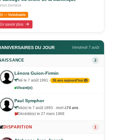
terus bonana
VU — Vulnérable
En savoir plus
ANNIVERSAIRES DU JOUR
Vendredi 7 août
NAISSANCE
2
Lénora Guion-Firmin
Né le 7 août 1991 ·
35 ans aujourd'hui 🎂
Vivant(e)
Paul Symphor
Né(e) le 7 août 1893 · mort à
74 ans
Décédé(e) le 27 mars 1968
🕊️
DISPARITION
1