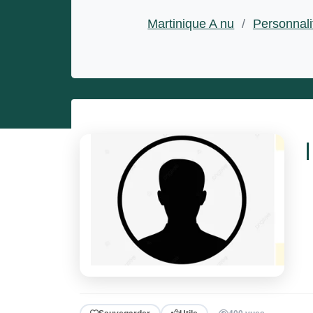
Entrepreneurs
Martinique A nu
/
Personnali
Miss et misters