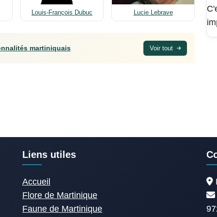
C'
Louis-François Dubuc
Lucie Lebrave
im
nnalités martiniquais
Voir tout
Liens utiles
Co
Accueil
Flore de Martinique
Faune de Martinique
97