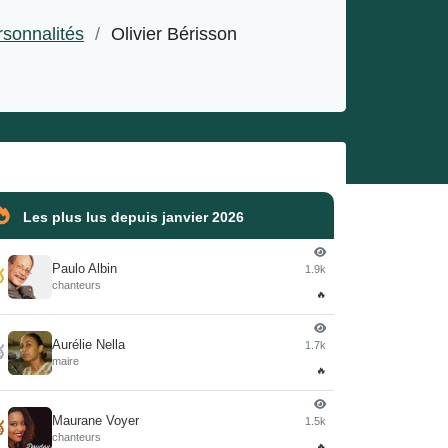
rsonnalités
/
Olivier Bérisson
Les plus lus depuis janvier 2026
Paulo Albin
1.9k

chanteurs
🔥
Aurélie Nella
1.7k

maire
🔥
Maurane Voyer
1.5k

chanteurs
🔥