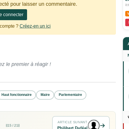
ecté pour laisser un commentaire.
Ic
e connecter
 compte ?
Créez-en un ici
 le premier à réagir !
Haut fonctionnaire
Maire
Parlementaire
ARTICLE SUIVANT
15 / 21
Philibert Duféal