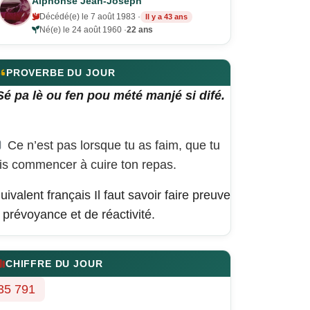
Alphonse Jean-Joseph
Décédé(e) le 7 août 1983 ·
Il y a 43 ans
Né(e) le 24 août 1960 ·
22 ans
PROVERBE DU JOUR
Sé pa lè ou fen pou mété manjé si difé.
Ce n’est pas lorsque tu as faim, que tu
is commencer à cuire ton repas.
uivalent français
Il faut savoir faire preuve
 prévoyance et de réactivité.
CHIFFRE DU JOUR
35 791