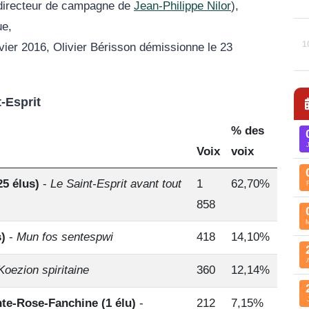
directeur de campagne de
Jean-Philippe Nilor
),
ue,
1
er 2016, Olivier Bérisson démissionne le 23
-Esprit
% des
Voix
voix
25 élus)
-
Le Saint-Esprit avant tout
1
62,70%
858
s)
-
Mun fos sentespwi
418
14,10%
Koezion spiritaine
360
12,14%
nte-Rose-Fanchine (1 élu)
-
212
7,15%