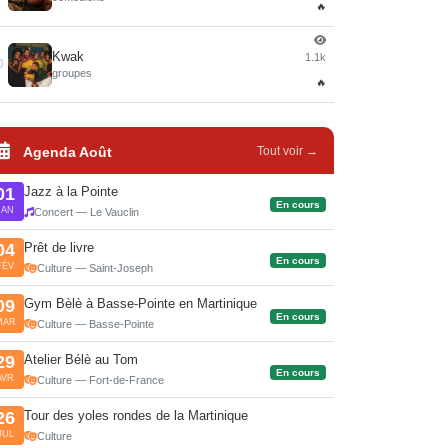
🔥
Kwak
1.1k
0
groupes
🔥
Agenda Août
Tout voir →
Jazz à la Pointe
01
En cours
JAN
Concert — Le Vauclin
Prêt de livre
04
En cours
FÉV
Culture — Saint-Joseph
Gym Bèlè à Basse-Pointe en Martinique
09
En cours
MAR
Culture — Basse-Pointe
Atelier Bélè au Tom
29
En cours
AVR
Culture — Fort-de-France
Tour des yoles rondes de la Martinique
26
JUL
Culture