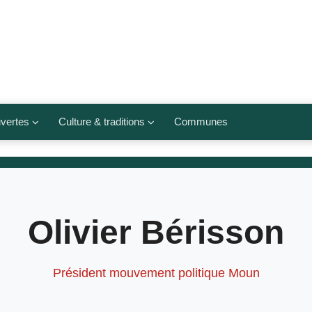
vertes
Culture & traditions
Communes
 légumes
Culte et religions
Musées et lieux culturels
lets
Arts et traditions
Olivier Bérisson
populaires
ivières
Agenda culturel
Président mouvement politique Moun