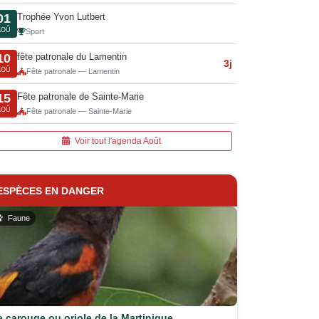
Trophée Yvon Lutbert
01
AOÛ
Sport
fête patronale du Lamentin
10
3j
AOÛ
Fête patronale — Lamentin
Fête patronale de Sainte-Marie
15
AOÛ
Fête patronale — Sainte-Marie
Voir tout l'agenda Août
ESPÈCES EN DANGER
Faune
e carouge ou oriole de la Martinique