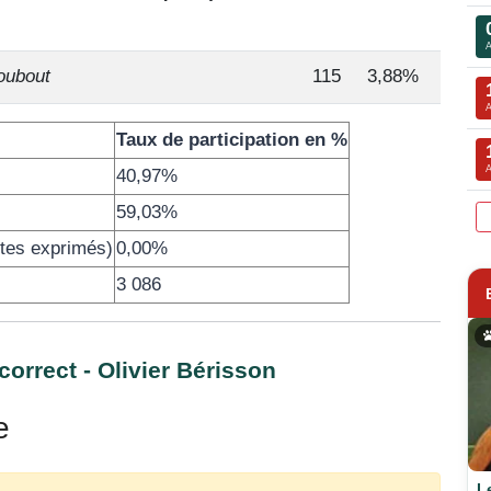
oubout
115
3,88%
Taux de participation en %
40,97%
59,03%
otes exprimés)
0,00%
3 086
ncorrect - Olivier Bérisson
e
L