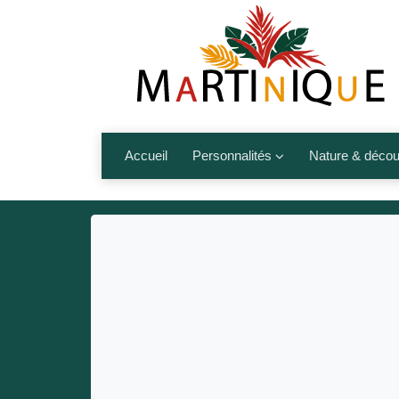
Accueil
Personnalités
Nature & décou
Artistes
Fleurs, fruits,
Médias
Les animaux
Sportifs
Nos plages et î
Politiques
Montagnes et r
Nos écrivains
Autres talents de l’île