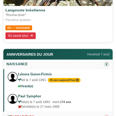
Langouste brésilienne
"Ronma-bisié"
Panulirus guttatus
VU — Vulnérable
En savoir plus
ANNIVERSAIRES DU JOUR
Vendredi 7 août
NAISSANCE
2
Lénora Guion-Firmin
Né le 7 août 1991 ·
35 ans aujourd'hui 🎂
Vivant(e)
Paul Symphor
Né(e) le 7 août 1893 · mort à
74 ans
Décédé(e) le 27 mars 1968