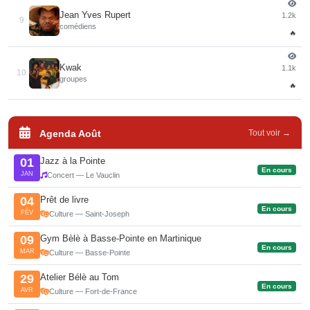
Jean Yves Rupert
1.2k
9
comédiens
🔥
Kwak
1.1k
10
groupes
🔥
Agenda Août
Tout voir →
Jazz à la Pointe
01
En cours
JAN
Concert — Le Vauclin
Prêt de livre
04
En cours
FÉV
Culture — Saint-Joseph
Gym Bèlè à Basse-Pointe en Martinique
09
En cours
MAR
Culture — Basse-Pointe
Atelier Bélè au Tom
29
En cours
AVR
Culture — Fort-de-France