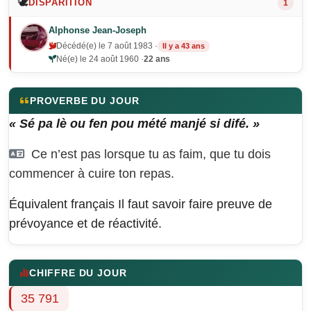
🕊️
DISPARITION
1
Alphonse Jean-Joseph
Décédé(e) le 7 août 1983 ·
Il y a 43 ans
Né(e) le 24 août 1960 ·
22 ans
PROVERBE DU JOUR
« Sé pa lè ou fen pou mété manjé si difé. »
Ce n’est pas lorsque tu as faim, que tu dois
commencer à cuire ton repas.
Équivalent français
Il faut savoir faire preuve de
prévoyance et de réactivité.
CHIFFRE DU JOUR
35 791