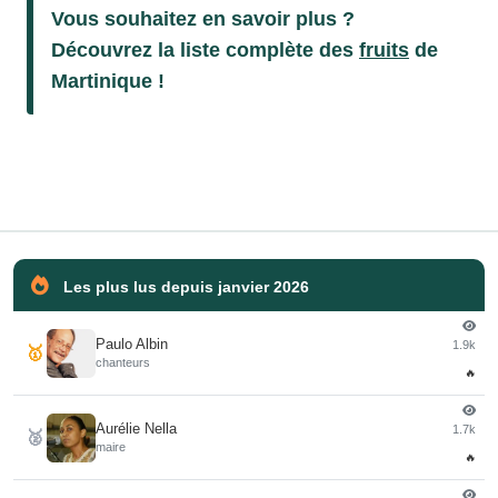
Vous souhaitez en savoir plus ?
Découvrez la liste complète des
fruits
de
Martinique !
Les plus lus depuis janvier 2026
Paulo Albin
1.9k
🥇
chanteurs
🔥
Aurélie Nella
1.7k
🥈
maire
🔥