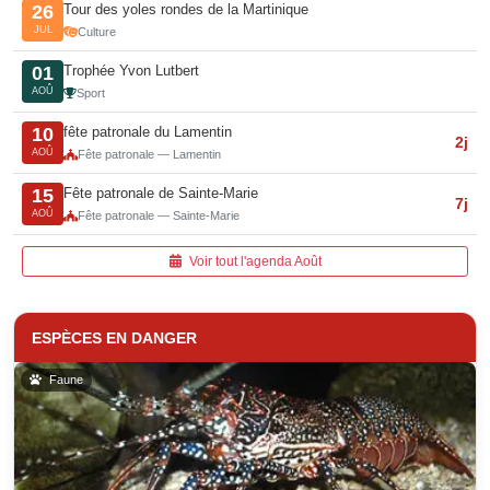
Tour des yoles rondes de la Martinique
26
JUL
Culture
Trophée Yvon Lutbert
01
AOÛ
Sport
fête patronale du Lamentin
10
2j
AOÛ
Fête patronale — Lamentin
Fête patronale de Sainte-Marie
15
7j
AOÛ
Fête patronale — Sainte-Marie
Voir tout l'agenda Août
ESPÈCES EN DANGER
Faune