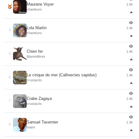
Maurane Voyer
1.5k
🥉
chanteurs
🔥
Lola Martin
1.4k
4
chanteurs
🔥
Chien fer
1.4k
5
Mammifères
🔥
Le cirique de mer (Callinectes sapidus)
1.4k
6
crustacés
🔥
Crabe Zagaya
1.4k
7
crustacés
🔥
Samuel Tavernier
1.3k
8
maire
🔥