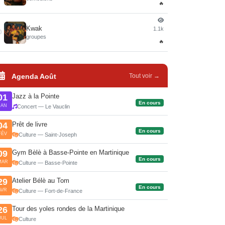
🔥
Kwak
1.1k
0
groupes
🔥
Agenda Août
Tout voir →
Jazz à la Pointe
01
En cours
JAN
Concert — Le Vauclin
Prêt de livre
04
En cours
FÉV
Culture — Saint-Joseph
Gym Bèlè à Basse-Pointe en Martinique
09
En cours
MAR
Culture — Basse-Pointe
Atelier Bélè au Tom
29
En cours
AVR
Culture — Fort-de-France
Tour des yoles rondes de la Martinique
26
JUL
Culture