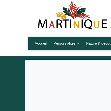
Accueil
Personnalités
Nature & décou
Artistes
Fleurs, fruits,
Médias
Les animaux
Sportifs
Nos plages et î
Politiques
Montagnes et r
Nos écrivains
Autres talents de l’île