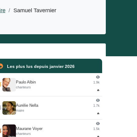
re
/
Samuel Tavernier
Les plus lus depuis janvier 2026
Paulo Albin
1.9k

chanteurs
🔥
Aurélie Nella
1.7k

maire
🔥
Maurane Voyer
1.5k

chanteurs
🔥