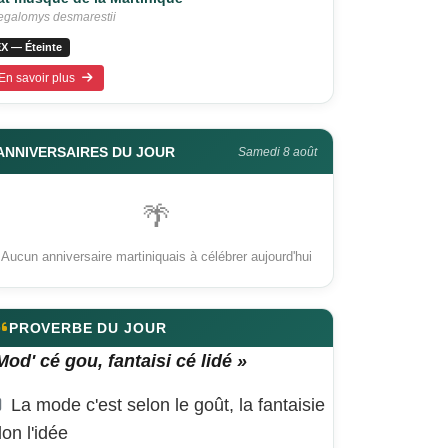
galomys desmarestii
X — Éteinte
En savoir plus
ANNIVERSAIRES DU JOUR
Samedi 8 août
🌴
Aucun anniversaire martiniquais à célébrer aujourd'hui
PROVERBE DU JOUR
Mod' cé gou, fantaisi cé lidé »
La mode c'est selon le goût, la fantaisie
lon l'idée