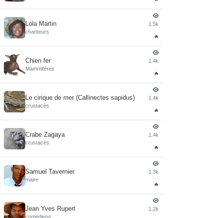
Lola Martin
1.5k
4
chanteurs
🔥
Chien fer
1.4k
5
Mammifères
🔥
Le cirique de mer (Callinectes sapidus)
1.4k
6
crustacés
🔥
Crabe Zagaya
1.4k
7
crustacés
🔥
Samuel Tavernier
1.3k
8
maire
🔥
Jean Yves Rupert
1.2k
9
comédiens