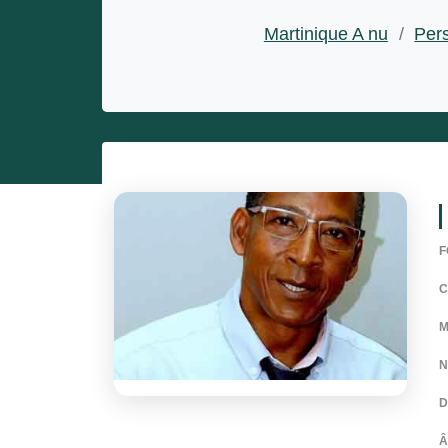
Entrepreneurs
Martinique A nu
/
Pers
Miss et misters
F
M
N
D
Â