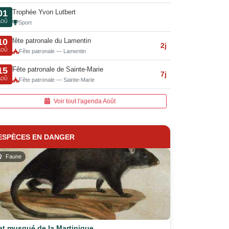
Trophée Yvon Lutbert
01
AOÛ
Sport
fête patronale du Lamentin
10
2j
AOÛ
Fête patronale — Lamentin
Fête patronale de Sainte-Marie
15
7j
AOÛ
Fête patronale — Sainte-Marie
Voir tout l'agenda Août
ESPÈCES EN DANGER
Faune
at musqué de la Martinique