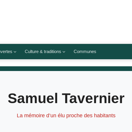
vertes
Culture & traditions
Communes
 légumes
Culte et religions
Musées et lieux culturels
lets
Arts et traditions
Samuel Tavernier
populaires
ivières
Agenda culturel
La mémoire d’un élu proche des habitants