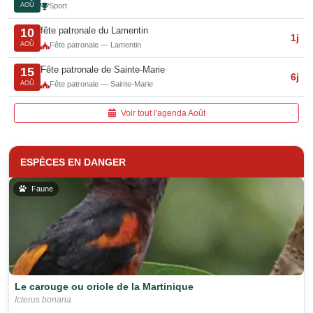
AOÛ
Sport
fête patronale du Lamentin
10
1j
AOÛ
Fête patronale — Lamentin
Fête patronale de Sainte-Marie
15
6j
AOÛ
Fête patronale — Sainte-Marie
Voir tout l'agenda Août
ESPÈCES EN DANGER
Faune
Le carouge ou oriole de la Martinique
Icterus bonana