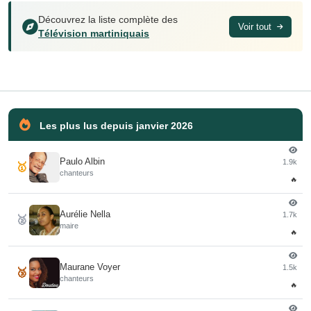
Découvrez la liste complète des
Voir tout
Télévision martiniquais
Les plus lus depuis janvier 2026
Paulo Albin
1.9k
🥇
chanteurs
🔥
Aurélie Nella
1.7k
🥈
maire
🔥
Maurane Voyer
1.5k
🥉
chanteurs
🔥