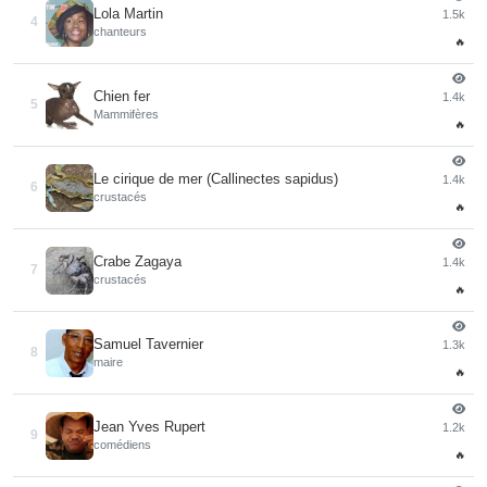
Lola Martin
1.5k
4
chanteurs
🔥
Chien fer
1.4k
5
Mammifères
🔥
Le cirique de mer (Callinectes sapidus)
1.4k
6
crustacés
🔥
Crabe Zagaya
1.4k
7
crustacés
🔥
Samuel Tavernier
1.3k
8
maire
🔥
Jean Yves Rupert
1.2k
9
comédiens
🔥