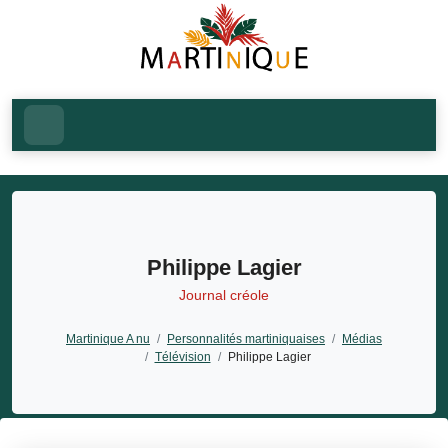
Philippe Lagier
Journal créole
Martinique A nu
/
Personnalités martiniquaises
/
Médias
/
Télévision
/
Philippe Lagier