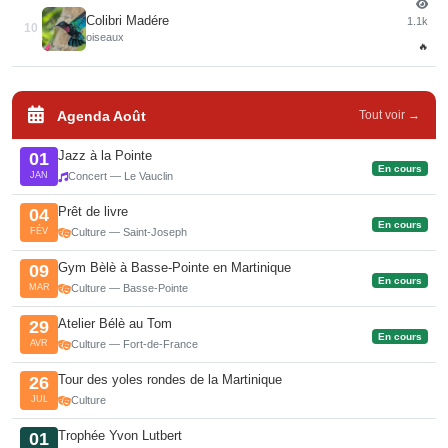
Colibri Madére
1.1k
10
oiseaux
🔥
Agenda Août
Tout voir →
Jazz à la Pointe
01
En cours
JAN
Concert — Le Vauclin
Prêt de livre
04
En cours
FÉV
Culture — Saint-Joseph
Gym Bèlè à Basse-Pointe en Martinique
09
En cours
MAR
Culture — Basse-Pointe
Atelier Bélè au Tom
29
En cours
AVR
Culture — Fort-de-France
Tour des yoles rondes de la Martinique
26
JUL
Culture
Trophée Yvon Lutbert
01