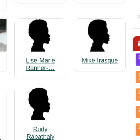
1
Lise-Marie
Mike Irasque
Ranner-…
Rudy
…
Rabathaly