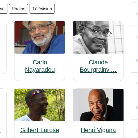
sse
Radios
Télévision
Carlo
Claude
Nayaradou
Bourgrainvi…
Henri Vigana
Gilbert Larose