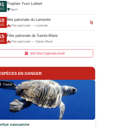
Trophée Yvon Lutbert
01
AOÛ
Sport
fête patronale du Lamentin
10
3j
AOÛ
Fête patronale — Lamentin
Fête patronale de Sainte-Marie
15
AOÛ
Fête patronale — Sainte-Marie
Voir tout l'agenda Août
ESPÈCES EN DANGER
Faune
ortue caouanne