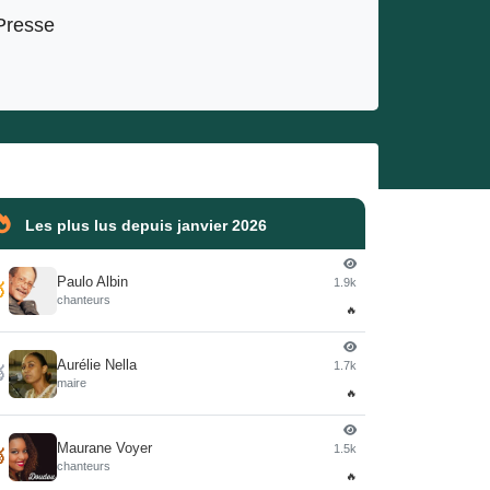
Presse
Les plus lus depuis janvier 2026
Paulo Albin
1.9k

chanteurs
🔥
Aurélie Nella
1.7k

maire
🔥
Maurane Voyer
1.5k

chanteurs
🔥