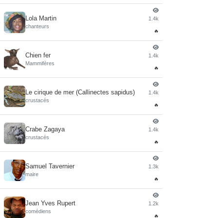
Lola Martin
1.4k
4
chanteurs
🔥
Chien fer
1.4k
5
Mammifères
🔥
Le cirique de mer (Callinectes sapidus)
1.4k
6
crustacés
🔥
Crabe Zagaya
1.4k
7
crustacés
🔥
Samuel Tavernier
1.3k
8
maire
🔥
Jean Yves Rupert
1.2k
9
comédiens
🔥