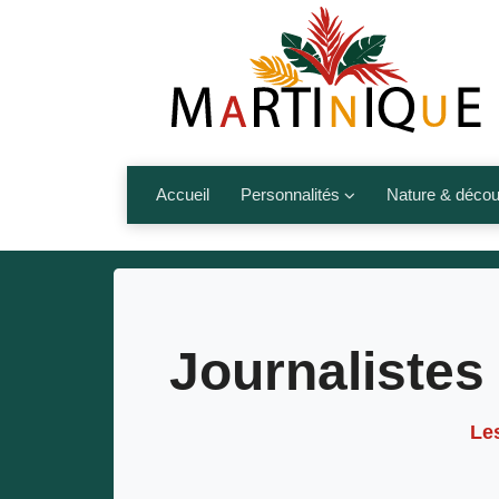
Accueil
Personnalités
Nature & décou
Artistes
Fleurs, fruits,
Médias
Les animaux
Sportifs
Nos plages et î
Journalistes 
Politiques
Montagnes et r
Nos écrivains
L
Autres talents de l’île