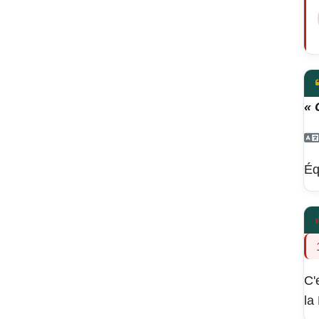
« 
Éq
C'
la