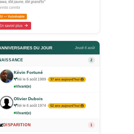
awa, tôti jaune, tôti grand'lo"
retta caretta
VU — Vulnérable
En savoir plus
ANNIVERSAIRES DU JOUR
Jeudi 6 août
NAISSANCE
2
Kévin Fortuné
Né le 6 août 1989 ·
37 ans aujourd'hui 🎂
Vivant(e)
Olivier Dubois
Né le 6 août 1974 ·
52 ans aujourd'hui 🎂
Vivant(e)
🕊️
DISPARITION
1