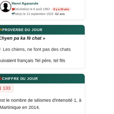
Henri Agarande
Décédé(e) le 6 août 1983 ·
Il y a 43 ans
Né(e) le 13 septembre 1920 ·
62 ans
PROVERBE DU JOUR
Chyen pa ka fè chat »
Les chiens, ne font pas des chats
uivalent français
Tel père, tel fils
CHIFFRE DU JOUR
1 133
est le nombre de séismes d'intensité 1, à
 Martinique en 2014.