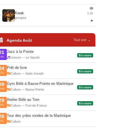
Kwak
1.1k
0
groupes
🔥
Agenda Août
Tout voir →
Jazz à la Pointe
01
En cours
JAN
Concert — Le Vauclin
Prêt de livre
04
En cours
FÉV
Culture — Saint-Joseph
Gym Bèlè à Basse-Pointe en Martinique
09
En cours
MAR
Culture — Basse-Pointe
Atelier Bélè au Tom
29
En cours
AVR
Culture — Fort-de-France
Tour des yoles rondes de la Martinique
26
JUL
Culture