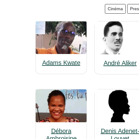
Cinéma
Pre
Adams Kwate
André Aliker
Débora
Denis Adenet-
Ambroisine
Louvet