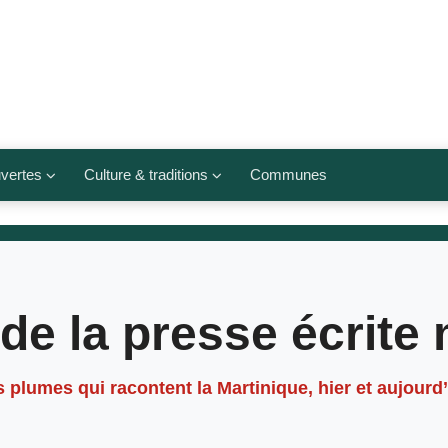
vertes
Culture & traditions
Communes
 légumes
Culte et religions
Musées et lieux culturels
lets
Arts et traditions
de la presse écrite
populaires
ivières
Agenda culturel
es plumes qui racontent la Martinique, hier et aujourd