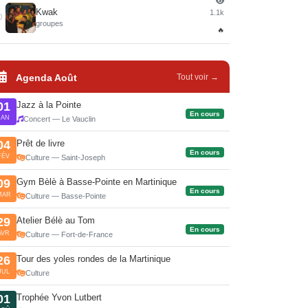
Kwak
1.1k
0
groupes
🔥
Agenda Août
Tout voir →
Jazz à la Pointe
01
En cours
JAN
Concert — Le Vauclin
Prêt de livre
04
En cours
FÉV
Culture — Saint-Joseph
Gym Bèlè à Basse-Pointe en Martinique
09
En cours
MAR
Culture — Basse-Pointe
Atelier Bélè au Tom
29
En cours
AVR
Culture — Fort-de-France
Tour des yoles rondes de la Martinique
26
JUL
Culture
Trophée Yvon Lutbert
01