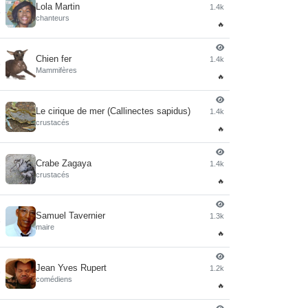
Lola Martin
1.4k
4
chanteurs
🔥
Chien fer
1.4k
5
Mammifères
🔥
Le cirique de mer (Callinectes sapidus)
1.4k
6
crustacés
🔥
Crabe Zagaya
1.4k
7
crustacés
🔥
Samuel Tavernier
1.3k
8
maire
🔥
Jean Yves Rupert
1.2k
9
comédiens
🔥