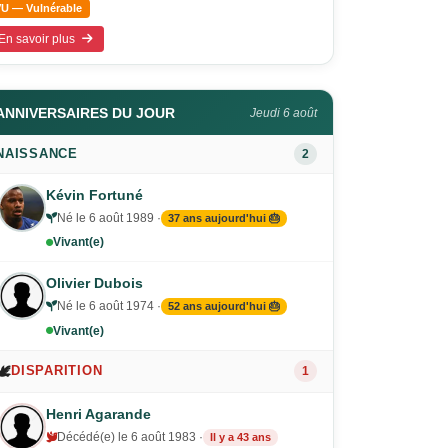
VU — Vulnérable
En savoir plus
ANNIVERSAIRES DU JOUR
Jeudi 6 août
NAISSANCE
2
Kévin Fortuné
Né le 6 août 1989 ·
37 ans aujourd'hui 🎂
Vivant(e)
Olivier Dubois
Né le 6 août 1974 ·
52 ans aujourd'hui 🎂
Vivant(e)
🕊️
DISPARITION
1
Henri Agarande
Décédé(e) le 6 août 1983 ·
Il y a 43 ans