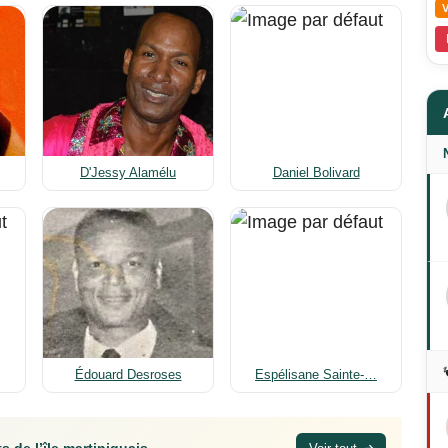
D'Jessy Alamélu
Daniel Bolivard
Édouard Desroses
Espélisane Sainte-…