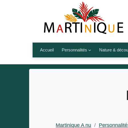
Accueil
Personnalités
Nature & décou
Artistes
Fleurs, fruits,
Médias
Les animaux
Sportifs
Nos plages et î
Politiques
Montagnes et r
Nos écrivains
Autres talents de l’île
Martinique A nu
/
Personnalité