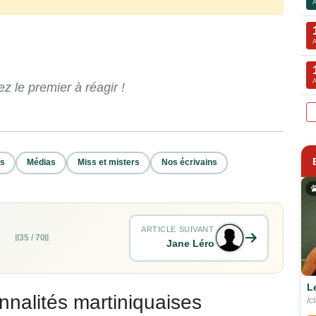
 le premier à réagir !
rs
Médias
Miss et misters
Nos écrivains
ARTICLE SUIVANT
35 / 70
Jane Léro
L
nnalités martiniquaises
Ic