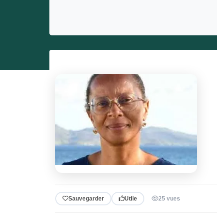
Entrepreneurs
Miss et misters
Sauvegarder
Utile
25 vues