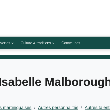
vertes
Culture & traditions
Communes
 légumes
Culte et religions
Musées et lieux culturels
lets
Arts et traditions
Isabelle Malboroug
populaires
ivières
Agenda culturel
s martiniquaises
/
Autres personnalités
/
Autres talents