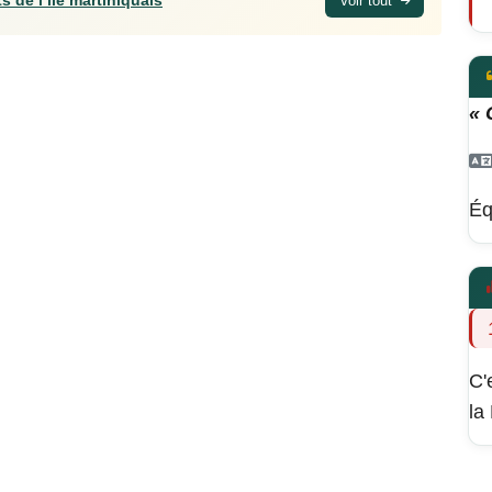
s de l’île martiniquais
Voir tout
« 
Éq
C'
la