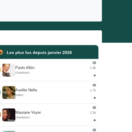
Les plus lus depuis janvier 2026
Paulo Albin
1.9k

chanteurs
🔥
Aurélie Nella
1.7k

maire
🔥
Maurane Voyer
1.5k

chanteurs
🔥