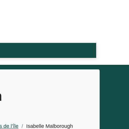
h
 de l’île
/
Isabelle Malborough