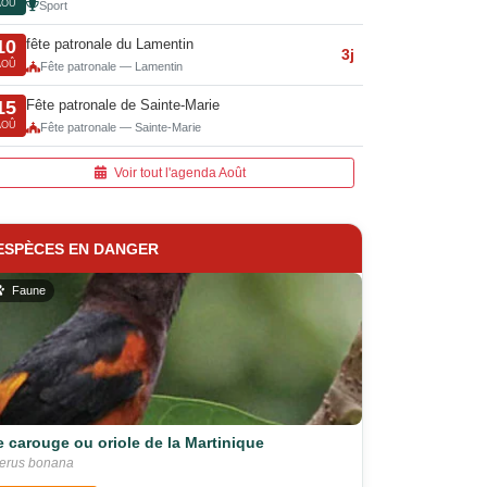
AOÛ
Sport
fête patronale du Lamentin
10
3j
AOÛ
Fête patronale — Lamentin
Fête patronale de Sainte-Marie
15
AOÛ
Fête patronale — Sainte-Marie
Voir tout l'agenda Août
ESPÈCES EN DANGER
Faune
e carouge ou oriole de la Martinique
terus bonana