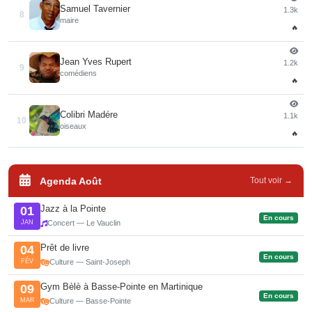
Samuel Tavernier
1.3k
8
maire
🔥
Jean Yves Rupert
1.2k
9
comédiens
🔥
Colibri Madére
1.1k
10
oiseaux
🔥
Agenda Août
Tout voir →
Jazz à la Pointe
01
En cours
JAN
Concert — Le Vauclin
Prêt de livre
04
En cours
FÉV
Culture — Saint-Joseph
Gym Bèlè à Basse-Pointe en Martinique
09
En cours
MAR
Culture — Basse-Pointe