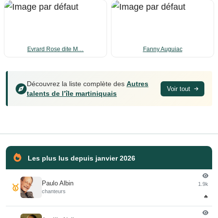
Evrard Rose dite M…
Fanny Auguiac
Découvrez la liste complète des
Autres
Voir tout
talents de l’île martiniquais
Les plus lus depuis janvier 2026
Paulo Albin
1.9k
🥇
chanteurs
🔥