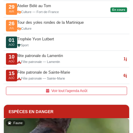
Atelier Bélè au Tom
29
En cours
AVR
Culture — Fort-de-France
Tour des yoles rondes de la Martinique
26
JUL
Culture
Trophée Yvon Lutbert
01
AOÛ
Sport
fête patronale du Lamentin
10
1j
AOÛ
Fête patronale — Lamentin
Fête patronale de Sainte-Marie
15
6j
AOÛ
Fête patronale — Sainte-Marie
Voir tout l'agenda Août
ESPÈCES EN DANGER
Faune