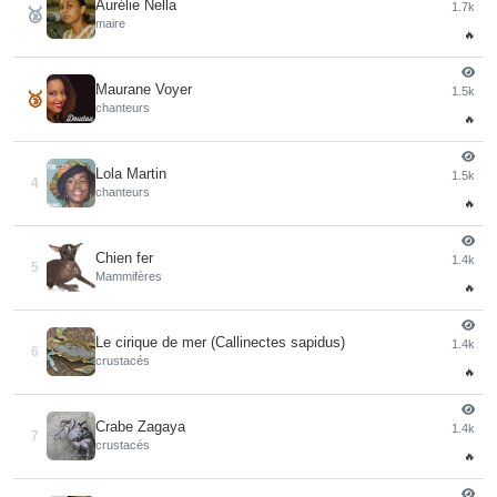
Aurélie Nella
1.7k
🥈
maire
🔥
Maurane Voyer
1.5k
🥉
chanteurs
🔥
Lola Martin
1.5k
4
chanteurs
🔥
Chien fer
1.4k
5
Mammifères
🔥
Le cirique de mer (Callinectes sapidus)
1.4k
6
crustacés
🔥
Crabe Zagaya
1.4k
7
crustacés
🔥