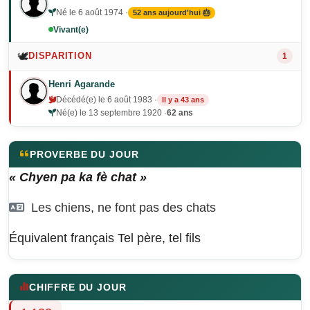
Né le 6 août 1974 ·
52 ans aujourd'hui 🎂
Vivant(e)
🕊️
DISPARITION
1
Henri Agarande
Décédé(e) le 6 août 1983 ·
Il y a 43 ans
Né(e) le 13 septembre 1920 ·
62 ans
PROVERBE DU JOUR
« Chyen pa ka fè chat »
Les chiens, ne font pas des chats
Équivalent français
Tel père, tel fils
CHIFFRE DU JOUR