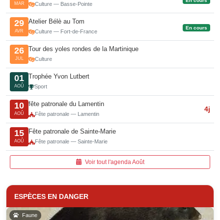
En cours
MAR
Culture — Basse-Pointe
Atelier Bélè au Tom
29
En cours
AVR
Culture — Fort-de-France
Tour des yoles rondes de la Martinique
26
JUL
Culture
Trophée Yvon Lutbert
01
AOÛ
Sport
fête patronale du Lamentin
10
4j
AOÛ
Fête patronale — Lamentin
Fête patronale de Sainte-Marie
15
AOÛ
Fête patronale — Sainte-Marie
Voir tout l'agenda Août
ESPÈCES EN DANGER
Faune