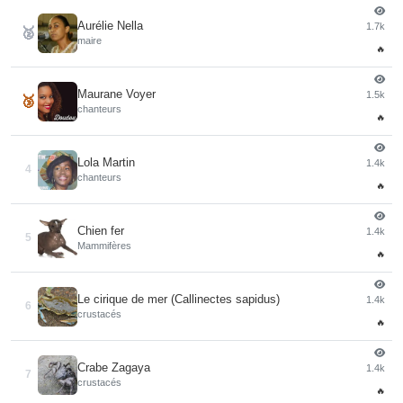
Aurélie Nella
1.7k
🥈
maire
🔥
Maurane Voyer
1.5k
🥉
chanteurs
🔥
Lola Martin
1.4k
4
chanteurs
🔥
Chien fer
1.4k
5
Mammifères
🔥
Le cirique de mer (Callinectes sapidus)
1.4k
6
crustacés
🔥
Crabe Zagaya
1.4k
7
crustacés
🔥