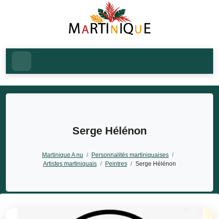
Serge Hélénon
Martinique A nu
/
Personnalités martiniquaises
/
Artistes martiniquais
/
Peintres
/
Serge Hélénon