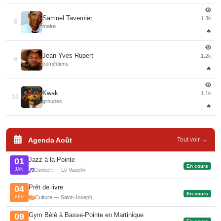
Samuel Tavernier
1.3k
8
maire
🔥
Jean Yves Rupert
1.2k
9
comédiens
🔥
Kwak
1.1k
10
groupes
🔥
Agenda Août
Tout voir →
Jazz à la Pointe
01
En cours
JAN
Concert — Le Vauclin
Prêt de livre
04
En cours
FÉV
Culture — Saint-Joseph
Gym Bèlè à Basse-Pointe en Martinique
09