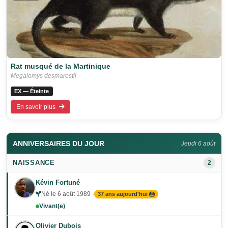
Rat musqué de la Martinique
Megalomys desmarestii
EX — Éteinte
En savoir plus
ANNIVERSAIRES DU JOUR
Jeudi 6 août
NAISSANCE
2
Kévin Fortuné
Né le 6 août 1989 ·
37 ans aujourd'hui 🎂
Vivant(e)
Olivier Dubois