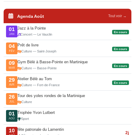
Agenda Août
Tout voir →
Jazz à la Pointe
01
En cours
JAN
Concert — Le Vauclin
Prêt de livre
04
En cours
FÉV
Culture — Saint-Joseph
Gym Bèlè à Basse-Pointe en Martinique
09
En cours
MAR
Culture — Basse-Pointe
Atelier Bélè au Tom
29
En cours
AVR
Culture — Fort-de-France
Tour des yoles rondes de la Martinique
26
JUL
Culture
Trophée Yvon Lutbert
01
AOÛ
Sport
fête patronale du Lamentin
10
2j