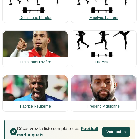
Dominique Pandor
Émelyne Laurent
Emmanuel Rivière
Éric Abidal
Fabrice Reuperné
Frédéric Piquionne
Découvrez la liste complète des
Football
Voir tout
martiniquais