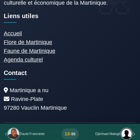
culturelle et économique de la Martinique.
Liens utiles
Accueil
Flore de Martinique
Faune de Martinique
Agenda culturel
Contact
Martinique a nu
Ravine-Plate
97280 Vauclin Martinique
© 2014 - 2026 © Martinique A nu
13
86
David Franciette
Djénhael Maingé
/