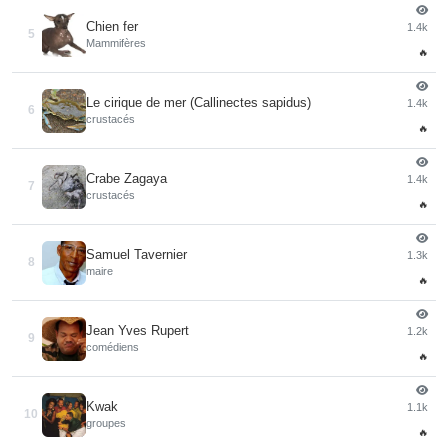
Chien fer
1.4k
5
Mammifères
🔥
Le cirique de mer (Callinectes sapidus)
1.4k
6
crustacés
🔥
Crabe Zagaya
1.4k
7
crustacés
🔥
Samuel Tavernier
1.3k
8
maire
🔥
Jean Yves Rupert
1.2k
9
comédiens
🔥
Kwak
1.1k
10
groupes
🔥