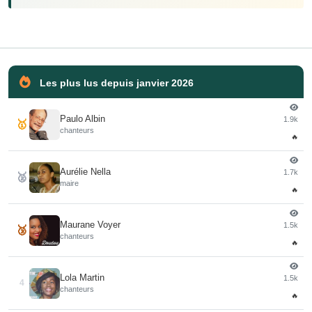
Les plus lus depuis janvier 2026
Paulo Albin
1.9k
🥇
chanteurs
🔥
Aurélie Nella
1.7k
🥈
maire
🔥
Maurane Voyer
1.5k
🥉
chanteurs
🔥
Lola Martin
1.5k
4
chanteurs
🔥