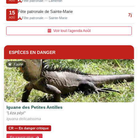
AOÛ
Fête patronale — Lamentin
Fête patronale de Sainte-Marie
15
7j
AOÛ
Fête patronale — Sainte-Marie
Voir tout l'agenda Août
ESPÈCES EN DANGER
Faune
Iguane des Petites Antilles
"Léza péyi"
Iguana delicatissima
CR — En danger critique
En savoir plus