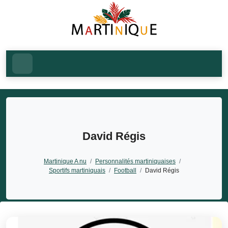
David Régis
Martinique A nu
/
Personnalités martiniquaises
/
Sportifs martiniquais
/
Football
/
David Régis