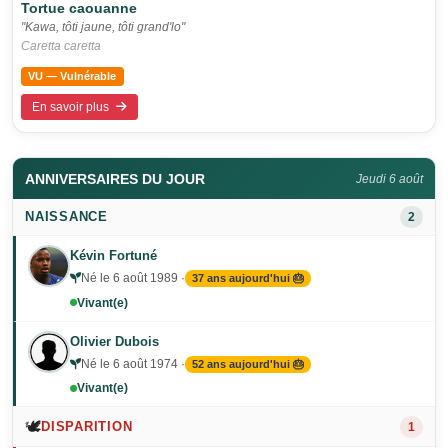
Tortue caouanne
"Kawa, tôti jaune, tôti grand'lo"
Caretta caretta
VU — Vulnérable
En savoir plus
ANNIVERSAIRES DU JOUR
Jeudi 6 août
NAISSANCE
2
Kévin Fortuné
Né le 6 août 1989 ·
37 ans aujourd'hui 🎂
Vivant(e)
Olivier Dubois
Né le 6 août 1974 ·
52 ans aujourd'hui 🎂
Vivant(e)
🕊️
DISPARITION
1