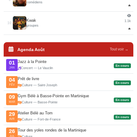
comédiens
🔥
Kwak
1.1k
10
groupes
🔥
Agenda Août
Tout voir →
Jazz à la Pointe
01
En cours
JAN
Concert — Le Vauclin
Prêt de livre
04
En cours
FÉV
Culture — Saint-Joseph
Gym Bèlè à Basse-Pointe en Martinique
09
En cours
MAR
Culture — Basse-Pointe
Atelier Bélè au Tom
29
En cours
AVR
Culture — Fort-de-France
Tour des yoles rondes de la Martinique
26
JUL
Culture