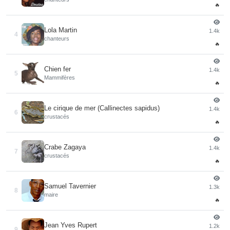
🔥
Lola Martin
1.4k
4
chanteurs
🔥
Chien fer
1.4k
5
Mammifères
🔥
Le cirique de mer (Callinectes sapidus)
1.4k
6
crustacés
🔥
Crabe Zagaya
1.4k
7
crustacés
🔥
Samuel Tavernier
1.3k
8
maire
🔥
Jean Yves Rupert
1.2k
9