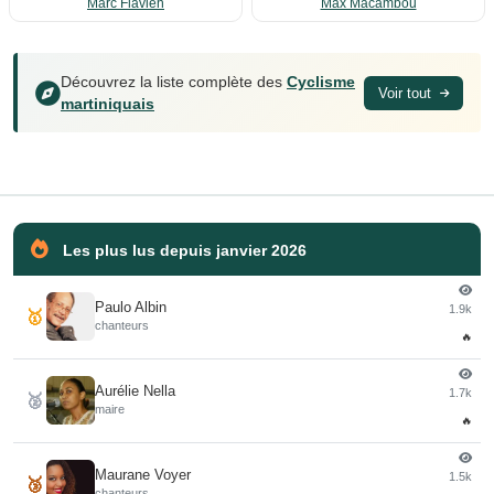
Marc Flavien
Max Macambou
Découvrez la liste complète des
Cyclisme
Voir tout
martiniquais
Les plus lus depuis janvier 2026
Paulo Albin
1.9k
🥇
chanteurs
🔥
Aurélie Nella
1.7k
🥈
maire
🔥
Maurane Voyer
1.5k
🥉
chanteurs