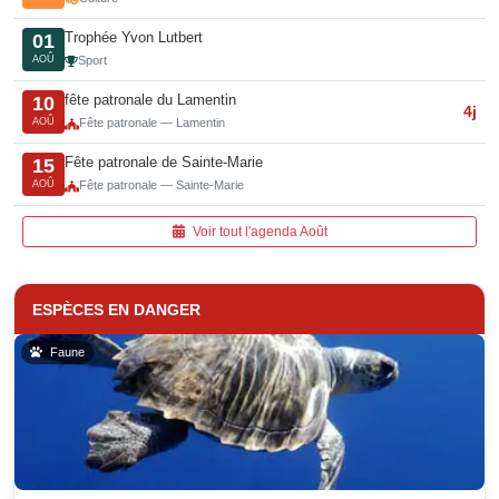
Trophée Yvon Lutbert
01
AOÛ
Sport
fête patronale du Lamentin
10
4j
AOÛ
Fête patronale — Lamentin
Fête patronale de Sainte-Marie
15
AOÛ
Fête patronale — Sainte-Marie
Voir tout l'agenda Août
ESPÈCES EN DANGER
Faune