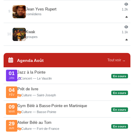
Jean Yves Rupert
1.2k
9
comédiens
🔥
Kwak
1.1k
10
groupes
🔥
Agenda Août
Tout voir →
Jazz à la Pointe
01
En cours
JAN
Concert — Le Vauclin
Prêt de livre
04
En cours
FÉV
Culture — Saint-Joseph
Gym Bèlè à Basse-Pointe en Martinique
09
En cours
MAR
Culture — Basse-Pointe
Atelier Bélè au Tom
29
En cours
AVR
Culture — Fort-de-France