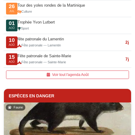
Tour des yoles rondes de la Martinique
26
JUL
Culture
Trophée Yvon Lutbert
01
AOÛ
Sport
fête patronale du Lamentin
10
2j
AOÛ
Fête patronale — Lamentin
Fête patronale de Sainte-Marie
15
7j
AOÛ
Fête patronale — Sainte-Marie
Voir tout l'agenda Août
ESPÈCES EN DANGER
Faune