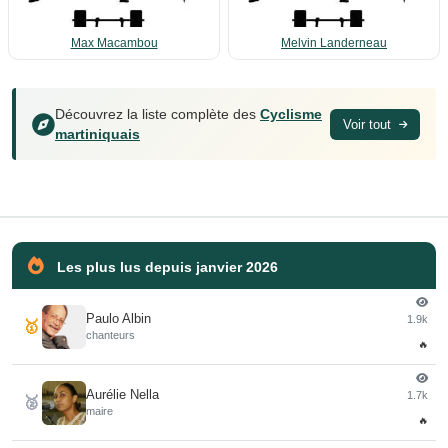
Max Macambou
Melvin Landerneau
Découvrez la liste complète des
Cyclisme
Voir tout
martiniquais
Les plus lus depuis janvier 2026
Paulo Albin
1.9k
🥇
chanteurs
🔥
Aurélie Nella
1.7k
🥈
maire
🔥