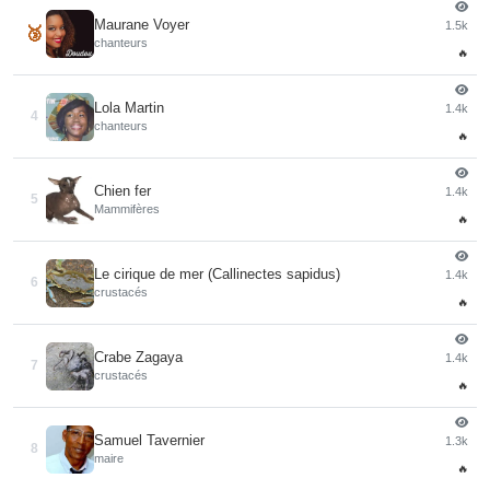
Maurane Voyer
1.5k
🥉
chanteurs
🔥
Lola Martin
1.4k
4
chanteurs
🔥
Chien fer
1.4k
5
Mammifères
🔥
Le cirique de mer (Callinectes sapidus)
1.4k
6
crustacés
🔥
Crabe Zagaya
1.4k
7
crustacés
🔥
Samuel Tavernier
1.3k
8
maire
🔥