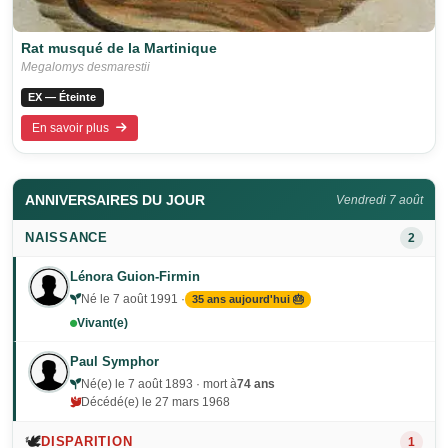
Rat musqué de la Martinique
Megalomys desmarestii
EX — Éteinte
En savoir plus
ANNIVERSAIRES DU JOUR
Vendredi 7 août
NAISSANCE
2
Lénora Guion-Firmin
Né le 7 août 1991 ·
35 ans aujourd'hui 🎂
Vivant(e)
Paul Symphor
Né(e) le 7 août 1893 · mort à
74 ans
Décédé(e) le 27 mars 1968
🕊️
DISPARITION
1