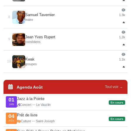
🔥
Samuel Tavernier
1.3k
8
maire
🔥
Jean Yves Rupert
1.2k
9
comédiens
🔥
Kwak
1.1k
10
groupes
🔥
Agenda Août
Tout voir →
Jazz à la Pointe
01
En cours
JAN
Concert — Le Vauclin
Prêt de livre
04
En cours
FÉV
Culture — Saint-Joseph