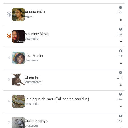
Aurélie Nella
1.7k
🥈
maire
🔥
Maurane Voyer
1.5k
🥉
chanteurs
🔥
Lola Martin
1.4k
4
chanteurs
🔥
Chien fer
1.4k
5
Mammifères
🔥
Le cirique de mer (Callinectes sapidus)
1.4k
6
crustacés
🔥
Crabe Zagaya
1.4k
7
crustacés