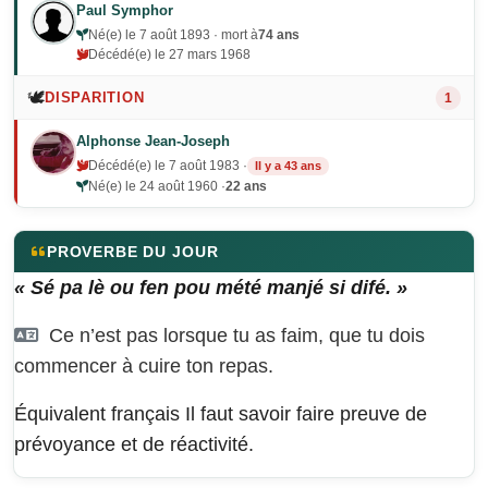
Paul Symphor
Né(e) le 7 août 1893 · mort à
74 ans
Décédé(e) le 27 mars 1968
🕊️
DISPARITION
1
Alphonse Jean-Joseph
Décédé(e) le 7 août 1983 ·
Il y a 43 ans
Né(e) le 24 août 1960 ·
22 ans
PROVERBE DU JOUR
« Sé pa lè ou fen pou mété manjé si difé. »
Ce n’est pas lorsque tu as faim, que tu dois
commencer à cuire ton repas.
Équivalent français
Il faut savoir faire preuve de
prévoyance et de réactivité.