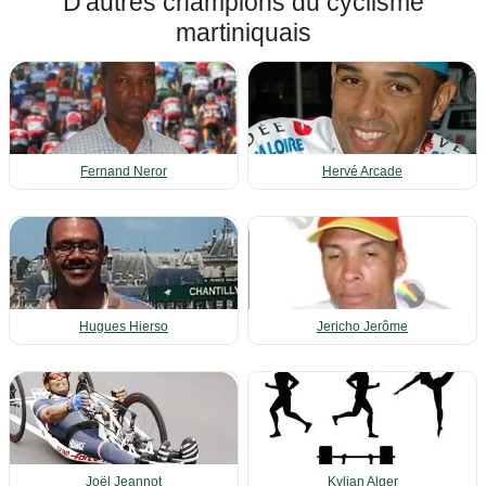
D'autres champions du cyclisme
martiniquais
Fernand Neror
Hervé Arcade
Hugues Hierso
Jericho Jerôme
Joël Jeannot
Kylian Alger