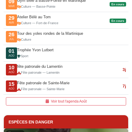
Gym Bèlè à Basse-Pointe en Martinique
09
En cours
MAR
Culture — Basse-Pointe
Atelier Bélè au Tom
29
En cours
AVR
Culture — Fort-de-France
Tour des yoles rondes de la Martinique
26
JUL
Culture
Trophée Yvon Lutbert
01
AOÛ
Sport
fête patronale du Lamentin
10
3j
AOÛ
Fête patronale — Lamentin
Fête patronale de Sainte-Marie
15
7j
AOÛ
Fête patronale — Sainte-Marie
Voir tout l'agenda Août
ESPÈCES EN DANGER