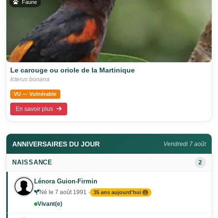
Faune
Le carouge ou oriole de la Martinique
Icterus bonana
VU — Vulnérable
En savoir plus
ANNIVERSAIRES DU JOUR
Vendredi 7 août
NAISSANCE
2
Lénora Guion-Firmin
Né le 7 août 1991 ·
35 ans aujourd'hui 🎂
Vivant(e)