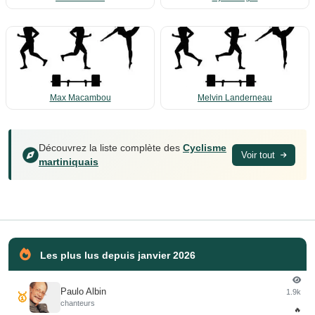
Max Macambou
Melvin Landerneau
Découvrez la liste complète des
Cyclisme
Voir tout
martiniquais
Les plus lus depuis janvier 2026
Paulo Albin
1.9k
🥇
chanteurs
🔥