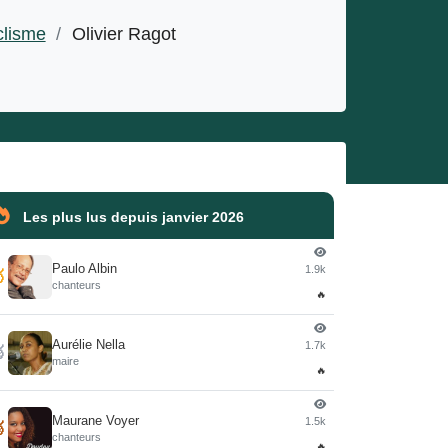
lisme
/
Olivier Ragot
Les plus lus depuis janvier 2026
Paulo Albin
1.9k

chanteurs
🔥
Aurélie Nella
1.7k

maire
🔥
Maurane Voyer
1.5k

chanteurs
🔥