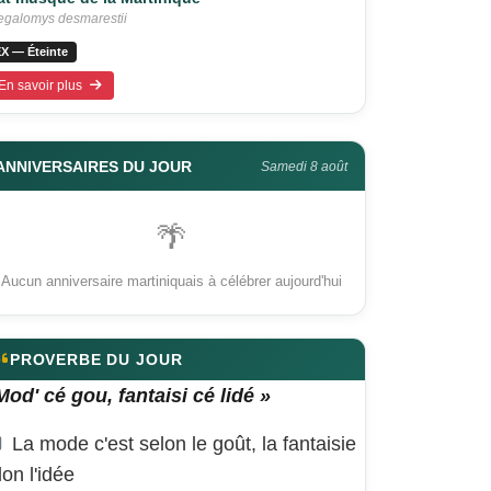
galomys desmarestii
X — Éteinte
En savoir plus
ANNIVERSAIRES DU JOUR
Samedi 8 août
🌴
Aucun anniversaire martiniquais à célébrer aujourd'hui
PROVERBE DU JOUR
Mod' cé gou, fantaisi cé lidé »
La mode c'est selon le goût, la fantaisie
lon l'idée