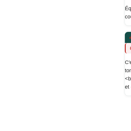
Éq
co
C'
to
<b
et