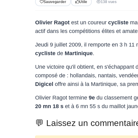
Sauvegarder
Utile
138 vues
Olivier Ragot
est un coureur
cycliste
mar
actif dans les compétitions élites et amat
Jeudi 9 juillet 2009, il remporte en 3 h 11
cycliste
de
Martinique
.
Une victoire qu'il obtient, en s'échappant
composé de : hollandais, nantais, vendéens
Digicel
offre ainsi à la Martinique, sa prem
Olivier Ragot termine
9e
du classement gé
20 mn 18 s
et à 6 mn 55 s du maillot jau
💬 Laissez un commentair