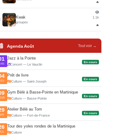
🔥
Kwak
1.1k
0
groupes
🔥
Agenda Août
Tout voir →
Jazz à la Pointe
01
En cours
JAN
Concert — Le Vauclin
Prêt de livre
04
En cours
FÉV
Culture — Saint-Joseph
Gym Bèlè à Basse-Pointe en Martinique
09
En cours
MAR
Culture — Basse-Pointe
Atelier Bélè au Tom
29
En cours
AVR
Culture — Fort-de-France
Tour des yoles rondes de la Martinique
26
JUL
Culture