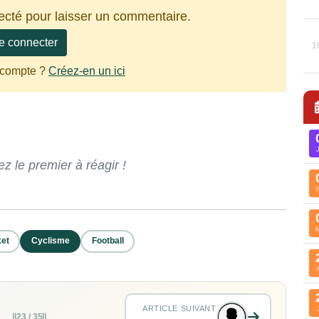
ecté pour laisser un commentaire.
e connecter
1
 compte ?
Créez-en un ici
 le premier à réagir !
et
Cyclisme
Football
ARTICLE SUIVANT
23 / 35