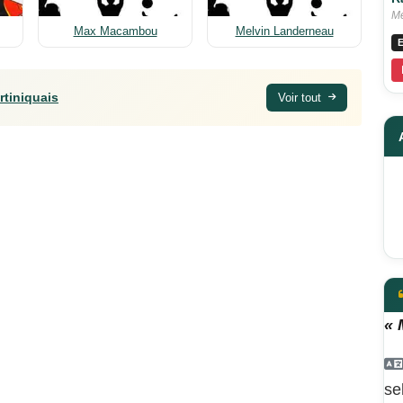
Me
Max Macambou
Melvin Landerneau
E
rtiniquais
Voir tout
« 
se