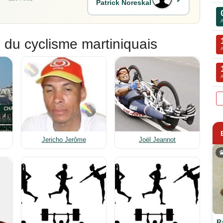
Patrick Noreskal
 du cyclisme martiniquais
Jericho Jerôme
Joël Jeannot
R