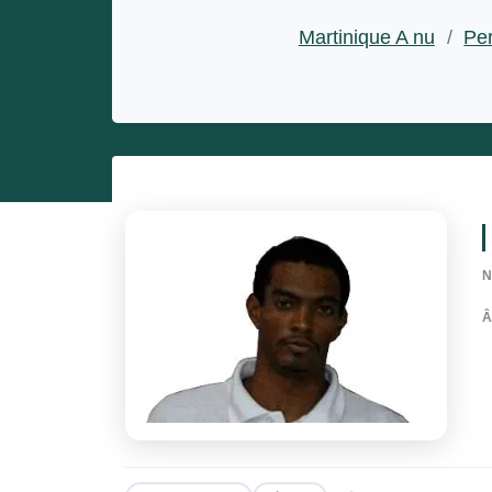
Entrepreneurs
Martinique A nu
/
Per
Miss et misters
N
Â