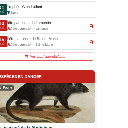
Trophée Yvon Lutbert
01
AOÛ
Sport
fête patronale du Lamentin
10
2j
AOÛ
Fête patronale — Lamentin
Fête patronale de Sainte-Marie
15
7j
AOÛ
Fête patronale — Sainte-Marie
Voir tout l'agenda Août
ESPÈCES EN DANGER
Faune
at musqué de la Martinique