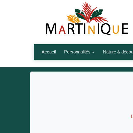
Accueil
Personnalités
Nature & décou
Artistes
Fleurs, fruits,
Médias
Les animaux
Sportifs
Nos plages et î
Politiques
Montagnes et r
Nos écrivains
L
Autres talents de l’île