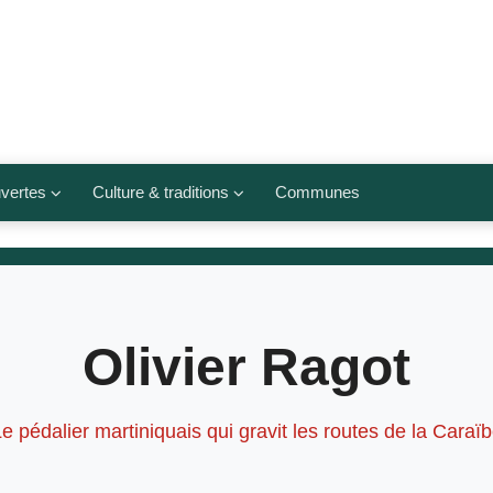
vertes
Culture & traditions
Communes
 légumes
Culte et religions
Musées et lieux culturels
lets
Arts et traditions
Olivier Ragot
populaires
ivières
Agenda culturel
e pédalier martiniquais qui gravit les routes de la Caraï