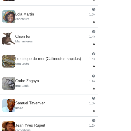
Lola Martin
1.5k
4
chanteurs
🔥
Chien fer
1.4k
5
Mammifères
🔥
Le cirique de mer (Callinectes sapidus)
1.4k
6
crustacés
🔥
Crabe Zagaya
1.4k
7
crustacés
🔥
Samuel Tavernier
1.3k
8
maire
🔥
Jean Yves Rupert
1.2k
9
comédiens