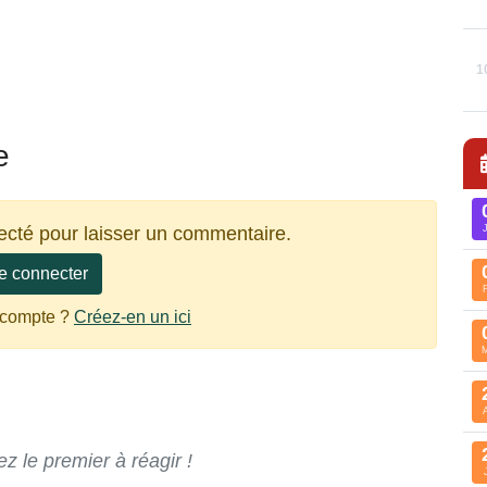
1
e
ecté pour laisser un commentaire.
e connecter
 compte ?
Créez-en un ici
 le premier à réagir !