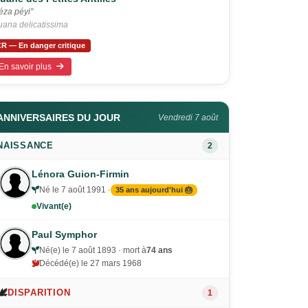
éza péyi"
uana delicatissima
R — En danger critique
En savoir plus
ANNIVERSAIRES DU JOUR
Vendredi 7 août
NAISSANCE
2
Lénora Guion-Firmin
Né le 7 août 1991 ·
35 ans aujourd'hui 🎂
Vivant(e)
Paul Symphor
Né(e) le 7 août 1893 · mort à
74 ans
Décédé(e) le 27 mars 1968
🕊️
DISPARITION
1