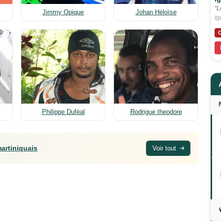
"L
Jimmy Opique
Johan Héloïse
Ig
C
Philippe Duféal
Rodrigue theodore
artiniquais
Voir tout