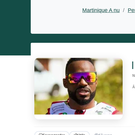
Entrepreneurs
Martinique A nu
/
Pe
Miss et misters
N
Â