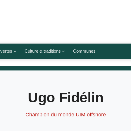
vertes
Culture & traditions
Communes
 légumes
Culte et religions
Musées et lieux culturels
lets
Arts et traditions
Ugo Fidélin
populaires
ivières
Agenda culturel
Champion du monde UIM offshore