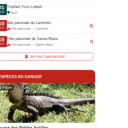
Trophée Yvon Lutbert
01
AOÛ
Sport
fête patronale du Lamentin
10
2j
AOÛ
Fête patronale — Lamentin
Fête patronale de Sainte-Marie
15
7j
AOÛ
Fête patronale — Sainte-Marie
Voir tout l'agenda Août
ESPÈCES EN DANGER
Faune
guane des Petites Antilles