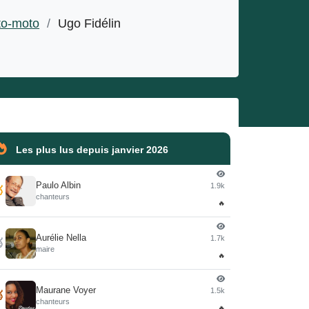
to-moto
/
Ugo Fidélin
Les plus lus depuis janvier 2026
Paulo Albin
1.9k

chanteurs
🔥
Aurélie Nella
1.7k

maire
🔥
Maurane Voyer
1.5k

chanteurs
🔥