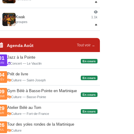
🔥
Kwak
1.1k
0
groupes
🔥
Agenda Août
Tout voir →
Jazz à la Pointe
01
En cours
JAN
Concert — Le Vauclin
Prêt de livre
04
En cours
FÉV
Culture — Saint-Joseph
Gym Bèlè à Basse-Pointe en Martinique
09
En cours
MAR
Culture — Basse-Pointe
Atelier Bélè au Tom
29
En cours
AVR
Culture — Fort-de-France
Tour des yoles rondes de la Martinique
26
JUL
Culture