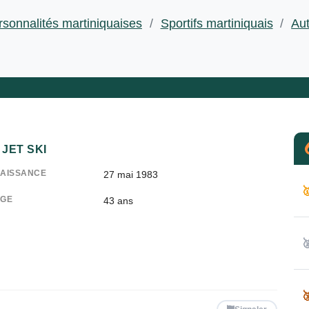
rsonnalités martiniquaises
/
Sportifs martiniquais
/
Au
JET SKI
AISSANCE
27 mai 1983

GE
43
ans

