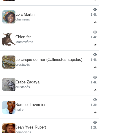
Lola Martin
1.4k
4
chanteurs
🔥
Chien fer
1.4k
5
Mammifères
🔥
Le cirique de mer (Callinectes sapidus)
1.4k
6
crustacés
🔥
Crabe Zagaya
1.4k
7
crustacés
🔥
Samuel Tavernier
1.3k
8
maire
🔥
Jean Yves Rupert
1.2k
9
comédiens