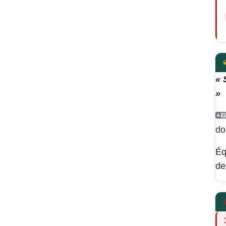
« 
»
do
Éq
de