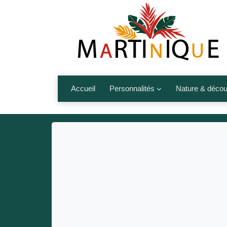
Accueil
Personnalités
Nature & décou
Artistes
Fleurs, fruits,
Médias
Les animaux
Sportifs
Nos plages et î
Politiques
Montagnes et r
Nos écrivains
Autres talents de l’île