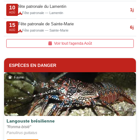
fête patronale du Lamentin
10
1j
AOÛ
Fête patronale — Lamentin
Fête patronale de Sainte-Marie
15
6j
AOÛ
Fête patronale — Sainte-Marie
Voir tout l'agenda Août
ESPÈCES EN DANGER
Faune
Langouste brésilienne
"Ronma-bisié"
Panulirus guttatus