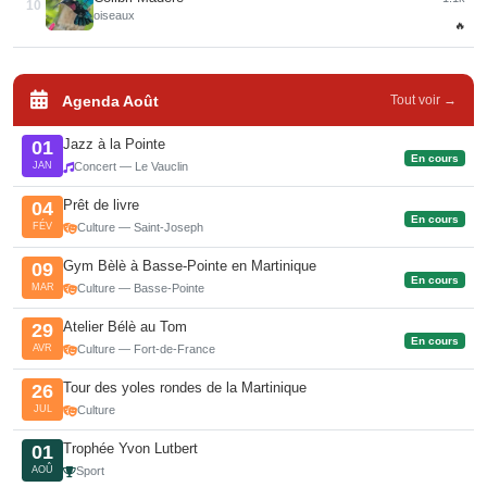
10
oiseaux
🔥
Agenda Août
Tout voir →
Jazz à la Pointe
01
En cours
JAN
Concert — Le Vauclin
Prêt de livre
04
En cours
FÉV
Culture — Saint-Joseph
Gym Bèlè à Basse-Pointe en Martinique
09
En cours
MAR
Culture — Basse-Pointe
Atelier Bélè au Tom
29
En cours
AVR
Culture — Fort-de-France
Tour des yoles rondes de la Martinique
26
JUL
Culture
Trophée Yvon Lutbert
01
AOÛ
Sport