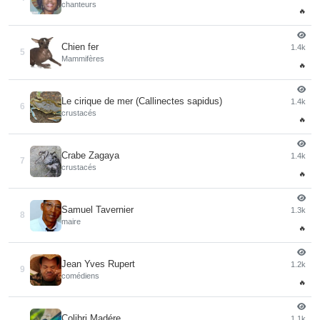
chanteurs
🔥
Chien fer
1.4k
5
Mammifères
🔥
Le cirique de mer (Callinectes sapidus)
1.4k
6
crustacés
🔥
Crabe Zagaya
1.4k
7
crustacés
🔥
Samuel Tavernier
1.3k
8
maire
🔥
Jean Yves Rupert
1.2k
9
comédiens
🔥
Colibri Madére
1.1k