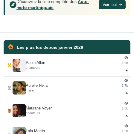
Découvrez la liste complète des
Auto-
Voir tout
moto martiniquais
Les plus lus depuis janvier 2026
Paulo Albin
1.9k
🥇
chanteurs
🔥
Aurélie Nella
1.7k
🥈
maire
🔥
Maurane Voyer
1.5k
🥉
chanteurs
🔥
Lola Martin
1.5k
4