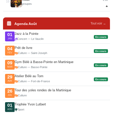
10
groupes
🔥
Agenda Août
Tout voir →
Jazz à la Pointe
01
En cours
JAN
Concert — Le Vauclin
Prêt de livre
04
En cours
FÉV
Culture — Saint-Joseph
Gym Bèlè à Basse-Pointe en Martinique
09
En cours
MAR
Culture — Basse-Pointe
Atelier Bélè au Tom
29
En cours
AVR
Culture — Fort-de-France
Tour des yoles rondes de la Martinique
26
JUL
Culture
Trophée Yvon Lutbert
01
AOÛ
Sport