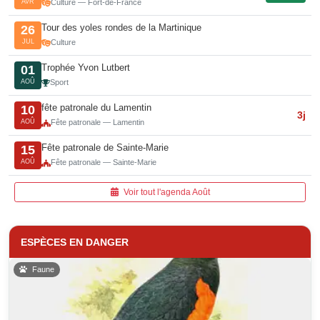
AVR
Culture — Fort-de-France
Tour des yoles rondes de la Martinique
26
JUL
Culture
Trophée Yvon Lutbert
01
AOÛ
Sport
fête patronale du Lamentin
10
3j
AOÛ
Fête patronale — Lamentin
Fête patronale de Sainte-Marie
15
AOÛ
Fête patronale — Sainte-Marie
Voir tout l'agenda Août
ESPÈCES EN DANGER
Faune