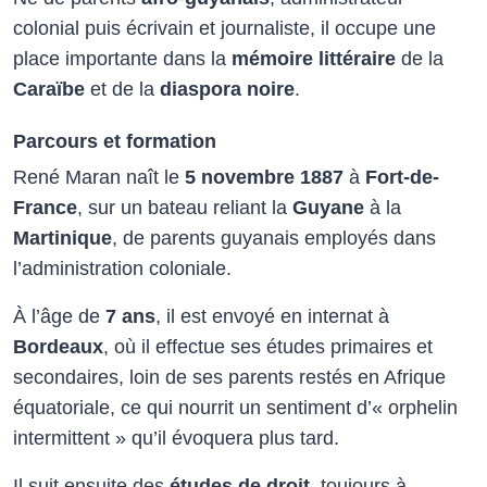
colonial puis écrivain et journaliste, il occupe une
place importante dans la
mémoire littéraire
de la
Caraïbe
et de la
diaspora noire
.​
Parcours et formation
René Maran naît le
5 novembre 1887
à
Fort-de-
France
, sur un bateau reliant la
Guyane
à la
Martinique
, de parents guyanais employés dans
l’administration coloniale.
À l’âge de
7 ans
, il est envoyé en internat
à
Bordeaux
, où il effectue ses études primaires et
secondaires, loin de ses parents restés en Afrique
équatoriale, ce qui nourrit un sentiment d’« orphelin
intermittent » qu’il évoquera plus tard.​
Il suit ensuite des
études de droit
, toujours à