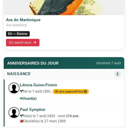
Ara de Martinique
Ara martinica
EX — Éteinte
En savoir plus
ANNIVERSAIRES DU JOUR
Vendredi 7 août
NAISSANCE
2
Lénora Guion-Firmin
Né le 7 août 1991 ·
35 ans aujourd'hui 🎂
Vivant(e)
Paul Symphor
Né(e) le 7 août 1893 · mort à
74 ans
Décédé(e) le 27 mars 1968