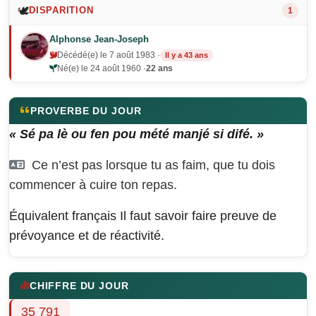
🕊️
DISPARITION
1
Alphonse Jean-Joseph
Décédé(e) le 7 août 1983 ·
Il y a 43 ans
Né(e) le 24 août 1960 ·
22 ans
PROVERBE DU JOUR
« Sé pa lè ou fen pou mété manjé si difé. »
Ce n’est pas lorsque tu as faim, que tu dois
commencer à cuire ton repas.
Équivalent français
Il faut savoir faire preuve de
prévoyance et de réactivité.
CHIFFRE DU JOUR
35 791