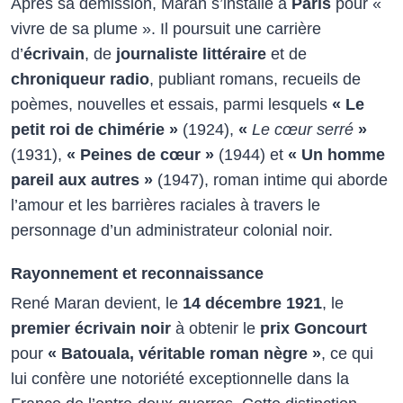
Après sa démission, Maran s’installe à
Paris
pour «
vivre de sa plume ». Il poursuit une carrière
d’
écrivain
, de
journaliste littéraire
et de
chroniqueur radio
, publiant romans, recueils de
poèmes, nouvelles et essais, parmi lesquels
« Le
petit roi de chimérie »
(1924),
«
Le cœur serré
»
(1931),
« Peines de cœur »
(1944) et
« Un homme
pareil aux autres »
(1947), roman intime qui aborde
l’amour et les barrières raciales à travers le
personnage d’un administrateur colonial noir.​
Rayonnement et reconnaissance
René Maran devient, le
14 décembre 1921
, le
premier écrivain noir
à obtenir le
prix Goncourt
pour
« Batouala, véritable roman nègre »
, ce qui
lui confère une notoriété exceptionnelle dans la