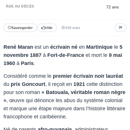
ÂGE AU DÉCÈS
72 ans
Sauvegarder
Utile
150 vues
René Maran
est un
écrivain né
en
Martinique
le
5
novembre 1887
à
Fort-de-France
et mort le
9 mai
1960
à
Paris
.
Considéré comme le
premier écrivain noir lauréat
du
prix Goncourt
, il reçoit en
1921
cette distinction
pour son roman
« Batouala, véritable roman nègre
»
, œuvre qui dénonce les abus du système colonial
et marque une étape majeure dans l’histoire littéraire
francophone et caribéenne.
Né de parents
afro-guyanais
, administrateur