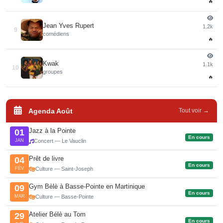
🔥
Jean Yves Rupert
1.2k
9
comédiens
🔥
Kwak
1.1k
10
groupes
🔥
Agenda Août
Tout voir →
Jazz à la Pointe
01
En cours
JAN
Concert — Le Vauclin
Prêt de livre
04
En cours
FÉV
Culture — Saint-Joseph
Gym Bèlè à Basse-Pointe en Martinique
09
En cours
MAR
Culture — Basse-Pointe
Atelier Bélè au Tom
29
En cours