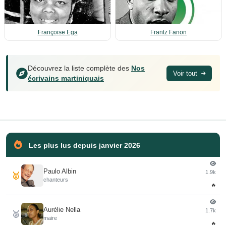
Françoise Ega
Frantz Fanon
Découvrez la liste complète des
Nos
Voir tout
écrivains martiniquais
Les plus lus depuis janvier 2026
Paulo Albin
1.9k
🥇
chanteurs
🔥
Aurélie Nella
1.7k
🥈
maire
🔥