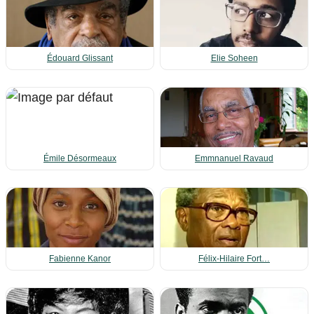
Édouard Glissant
Elie Soheen
Émile Désormeaux
Emmnanuel Ravaud
Fabienne Kanor
Félix-Hilaire Fort…