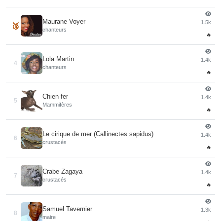
Maurane Voyer
1.5k
🥉
chanteurs
🔥
Lola Martin
1.4k
4
chanteurs
🔥
Chien fer
1.4k
5
Mammifères
🔥
Le cirique de mer (Callinectes sapidus)
1.4k
6
crustacés
🔥
Crabe Zagaya
1.4k
7
crustacés
🔥
Samuel Tavernier
1.3k
8
maire