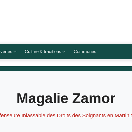
vertes
Culture & traditions
Communes
 légumes
Culte et religions
Musées et lieux culturels
lets
Arts et traditions
Magalie Zamor
populaires
ivières
Agenda culturel
enseure Inlassable des Droits des Soignants en Martin