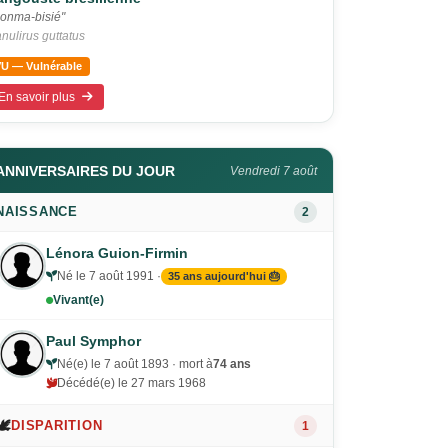
onma-bisié"
nulirus guttatus
VU — Vulnérable
En savoir plus
ANNIVERSAIRES DU JOUR
Vendredi 7 août
NAISSANCE
2
Lénora Guion-Firmin
Né le 7 août 1991 ·
35 ans aujourd'hui 🎂
Vivant(e)
Paul Symphor
Né(e) le 7 août 1893 · mort à
74 ans
Décédé(e) le 27 mars 1968
🕊️
DISPARITION
1