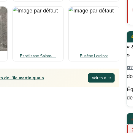
« 
»
Espélisane Sainte-…
Eusèbe Lordinot
do
s de l’île martiniquais
Voir tout
Éq
de