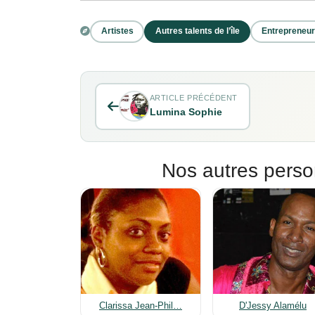
Artistes
Autres talents de l’île
Entrepreneu
ARTICLE PRÉCÉDENT
Lumina Sophie
Nos autres perso
Clarissa Jean-Phil…
D'Jessy Alamélu