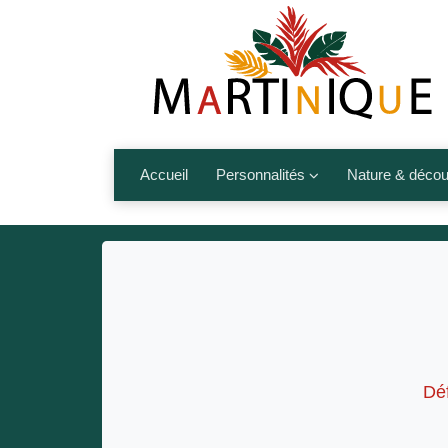
Accueil
Personnalités
Nature & décou
Artistes
Fleurs, fruits,
Médias
Les animaux
Sportifs
Nos plages et î
Politiques
Montagnes et r
Nos écrivains
Déf
Autres talents de l’île