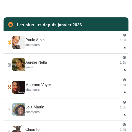
Les plus lus depuis janvier 2026
Paulo Albin
1.9k
🥇
chanteurs
🔥
Aurélie Nella
1.8k
🥈
maire
🔥
Maurane Voyer
1.5k
🥉
chanteurs
🔥
Lola Martin
1.5k
4
chanteurs
🔥
Chien fer
1.4k
5