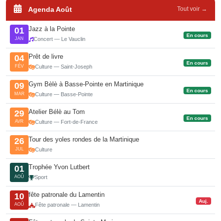
Agenda Août
Tout voir →
Jazz à la Pointe
01
En cours
JAN
Concert — Le Vauclin
Prêt de livre
04
En cours
FÉV
Culture — Saint-Joseph
Gym Bèlè à Basse-Pointe en Martinique
09
En cours
MAR
Culture — Basse-Pointe
Atelier Bélè au Tom
29
En cours
AVR
Culture — Fort-de-France
Tour des yoles rondes de la Martinique
26
JUL
Culture
Trophée Yvon Lutbert
01
AOÛ
Sport
fête patronale du Lamentin
10
Auj.
AOÛ
Fête patronale — Lamentin