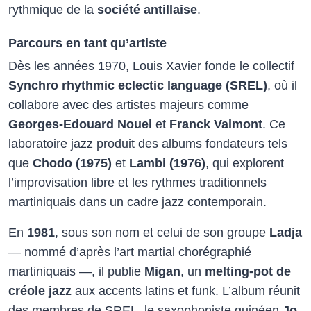
rythmique de la
société antillaise
.​
Parcours en tant qu’artiste
Dès les années 1970, Louis Xavier fonde le collectif
Synchro rhythmic eclectic language (SREL)
, où il
collabore avec des artistes majeurs comme
Georges-Edouard Nouel
et
Franck Valmont
. Ce
laboratoire jazz produit des albums fondateurs tels
que
Chodo (1975)
et
Lambi (1976)
, qui explorent
l’improvisation libre et les rythmes traditionnels
martiniquais dans un cadre jazz contemporain.​
En
1981
, sous son nom et celui de son groupe
Ladja
— nommé d’après l’art martial chorégraphié
martiniquais —, il publie
Migan
, un
melting-pot de
créole jazz
aux accents latins et funk. L’album réunit
des membres de SREL, le saxophoniste guinéen
Jo