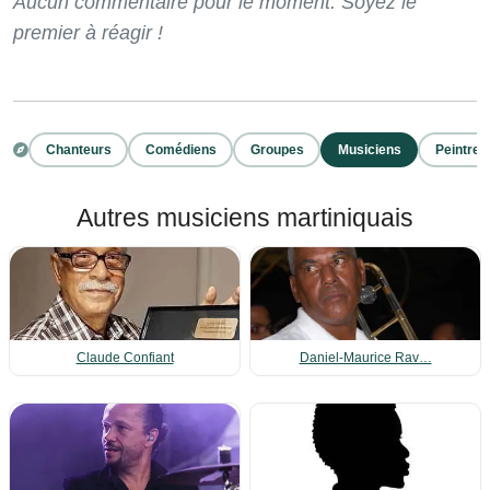
Aucun commentaire pour le moment. Soyez le
premier à réagir !
Chanteurs
Comédiens
Groupes
Musiciens
Peintres
Autres musiciens martiniquais
Claude Confiant
Daniel-Maurice Rav…