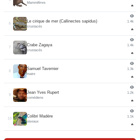
Mammifères
🔥
Le cirique de mer (Callinectes sapidus)
1.4k
6
crustacés
🔥
Crabe Zagaya
1.4k
7
crustacés
🔥
Samuel Tavernier
1.3k
8
maire
🔥
Jean Yves Rupert
1.2k
9
comédiens
🔥
Colibri Madére
1.1k
10
oiseaux
🔥