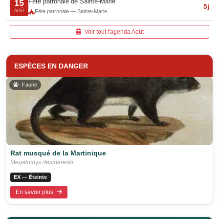
Fête patronale de Sainte-Marie
15
5j
AOÛ
Fête patronale — Sainte-Marie
Voir tout l'agenda Août
ESPÈCES EN DANGER
Faune
Rat musqué de la Martinique
Megalomys desmarestii
EX — Éteinte
En savoir plus