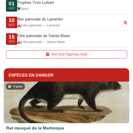
Trophée Yvon Lutbert
01
AOÛ
Sport
fête patronale du Lamentin
10
3j
AOÛ
Fête patronale — Lamentin
Fête patronale de Sainte-Marie
15
AOÛ
Fête patronale — Sainte-Marie
Voir tout l'agenda Août
ESPÈCES EN DANGER
Faune
Rat musqué de la Martinique