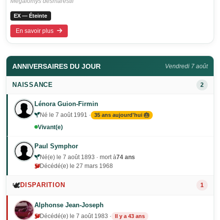
Megalomys desmarestii
EX — Éteinte
En savoir plus
ANNIVERSAIRES DU JOUR
Vendredi 7 août
NAISSANCE
2
Lénora Guion-Firmin
Né le 7 août 1991 ·
35 ans aujourd'hui 🎂
Vivant(e)
Paul Symphor
Né(e) le 7 août 1893 · mort à
74 ans
Décédé(e) le 27 mars 1968
🕊️
DISPARITION
1
Alphonse Jean-Joseph
Décédé(e) le 7 août 1983 ·
Il y a 43 ans