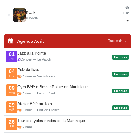
Kwak
1.1k
10
groupes
🔥
Agenda Août
Tout voir →
Jazz à la Pointe
01
En cours
JAN
Concert — Le Vauclin
Prêt de livre
04
En cours
FÉV
Culture — Saint-Joseph
Gym Bèlè à Basse-Pointe en Martinique
09
En cours
MAR
Culture — Basse-Pointe
Atelier Bélè au Tom
29
En cours
AVR
Culture — Fort-de-France
Tour des yoles rondes de la Martinique
26
JUL
Culture