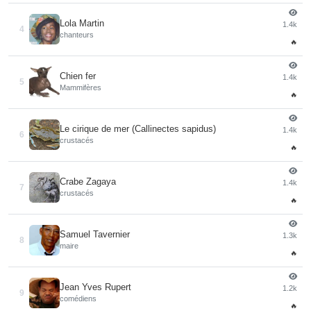
Lola Martin
1.4k
4
chanteurs
🔥
Chien fer
1.4k
5
Mammifères
🔥
Le cirique de mer (Callinectes sapidus)
1.4k
6
crustacés
🔥
Crabe Zagaya
1.4k
7
crustacés
🔥
Samuel Tavernier
1.3k
8
maire
🔥
Jean Yves Rupert
1.2k
9
comédiens
🔥