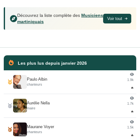
Découvrez la liste complète des
Musiciens
Voir tout
martiniquais
Les plus lus depuis janvier 2026
Paulo Albin
1.9k
🥇
chanteurs
🔥
Aurélie Nella
1.7k
🥈
maire
🔥
Maurane Voyer
1.5k
🥉
chanteurs
🔥