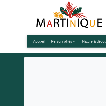
Accueil
Personnalités
Nature & décou
Artistes
Fleurs, fruits,
Médias
Les animaux
Sportifs
Nos plages et î
Politiques
Montagnes et r
Nos écrivains
Autres talents de l’île