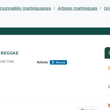
rsonnalités martiniquaises
/
Artistes martiniquais
/
Gr
REGGAE
ONCTION
Artiste
Retraité


