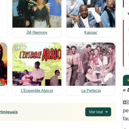
JM Harmony
Kassav'
« 
L'Ensemble Abricot
La Perfecta
pe
tiniquais
Voir tout
fa