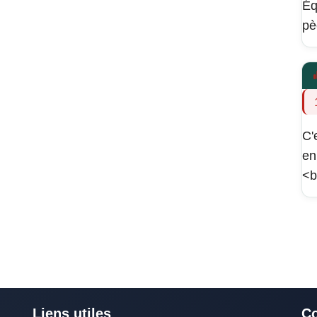
Éq
pè
C'
en
<b
Liens utiles
Co