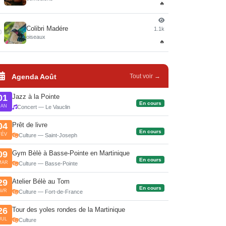
🔥
Colibri Madére
1.1k
0
oiseaux
🔥
Agenda Août
Tout voir →
Jazz à la Pointe
01
En cours
JAN
Concert — Le Vauclin
Prêt de livre
04
En cours
FÉV
Culture — Saint-Joseph
Gym Bèlè à Basse-Pointe en Martinique
09
En cours
MAR
Culture — Basse-Pointe
Atelier Bélè au Tom
29
En cours
AVR
Culture — Fort-de-France
Tour des yoles rondes de la Martinique
26
JUL
Culture