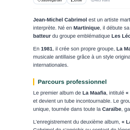
Sauvegarder
Utile
463 vues
Jean-Michel Cabrimol
est un artiste mar
interprète. Né en
Martinique
, il débute 
batteur
du groupe emblématique
Les Lé
En
1981
, il crée son propre groupe,
La Ma
musicale antillaise grâce à un style origin
internationales.
Parcours professionnel
Le premier album de
La Maafia
, intitulé
«
et devient un tube incontournable. Le gr
unique, tournée dans toute la
Caraïbe
, g
L’enregistrement du deuxième album,
« L
Cabrimol de s’enrichir au contact de lég