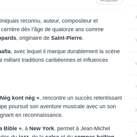
Signaler
tiniquais reconnu, auteur, compositeur et
sa carrière dès l’âge de quatorze ans comme
opards
, originaire de
Saint-Pierre
.
afia
, avec lequel il marque durablement la scène
al mêlant traditions caribéennes et influences
 Nèg kont nèg »
, rencontre un succès retentissant
oupe poursuit son aventure musicale avec un son
agnant en reconnaissance.
a Bible »
, à
New York
, permet à Jean-Michel
endes du
jazz
, de la
salsa
et du
compas haïtien
.