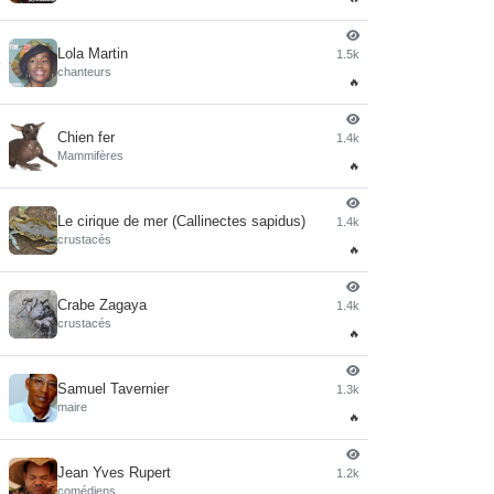
Lola Martin
1.5k
4
chanteurs
🔥
Chien fer
1.4k
5
Mammifères
🔥
Le cirique de mer (Callinectes sapidus)
1.4k
6
crustacés
🔥
Crabe Zagaya
1.4k
7
crustacés
🔥
Samuel Tavernier
1.3k
8
maire
🔥
Jean Yves Rupert
1.2k
9
comédiens