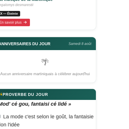
galomys desmarestii
X — Éteinte
En savoir plus
ANNIVERSAIRES DU JOUR
Samedi 8 août
🌴
Aucun anniversaire martiniquais à célébrer aujourd'hui
PROVERBE DU JOUR
Mod' cé gou, fantaisi cé lidé »
La mode c'est selon le goût, la fantaisie
lon l'idée