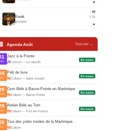
🔥
Kwak
1.1k
0
groupes
🔥
Agenda Août
Tout voir →
Jazz à la Pointe
01
En cours
JAN
Concert — Le Vauclin
Prêt de livre
04
En cours
FÉV
Culture — Saint-Joseph
Gym Bèlè à Basse-Pointe en Martinique
09
En cours
MAR
Culture — Basse-Pointe
Atelier Bélè au Tom
29
En cours
AVR
Culture — Fort-de-France
Tour des yoles rondes de la Martinique
26
JUL
Culture