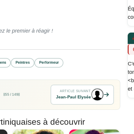
Éq
co
 le premier à réagir !
iens
Peintres
Performeur
C'
to
<b
et
ARTICLE SUIVANT
55 / 149
Jean-Paul Elysée
tiniquaises à découvrir