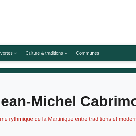
vertes
Culture & traditions
Communes
 légumes
Culte et religions
Musées et lieux culturels
lets
Arts et traditions
Jean-Michel Cabrimo
populaires
ivières
Agenda culturel
âme rythmique de la Martinique entre traditions et modern