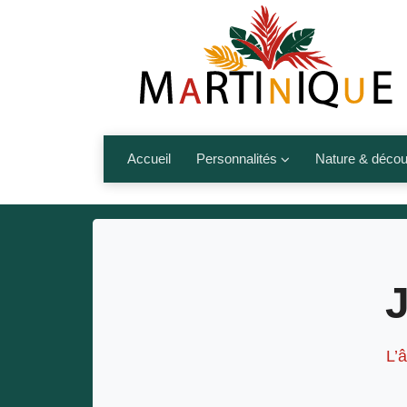
Accueil
Personnalités
Nature & décou
Artistes
Fleurs, fruits,
Médias
Les animaux
Sportifs
Nos plages et î
Politiques
Montagnes et r
Nos écrivains
L’
Autres talents de l’île