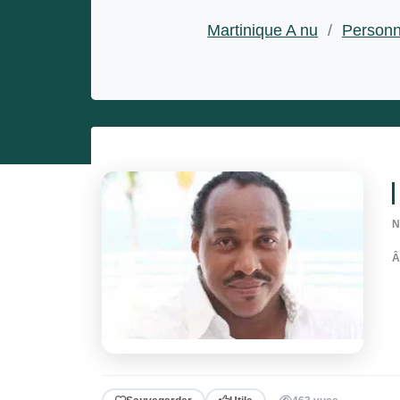
Entrepreneurs
Martinique A nu
/
Personn
Miss et misters
N
Â