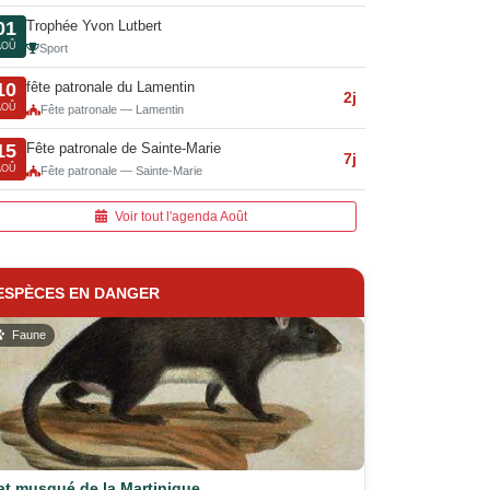
Trophée Yvon Lutbert
01
AOÛ
Sport
fête patronale du Lamentin
10
2j
AOÛ
Fête patronale — Lamentin
Fête patronale de Sainte-Marie
15
7j
AOÛ
Fête patronale — Sainte-Marie
Voir tout l'agenda Août
ESPÈCES EN DANGER
Faune
at musqué de la Martinique