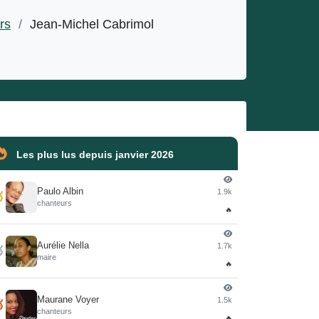
rs
/
Jean-Michel Cabrimol
Les plus lus depuis janvier 2026
Paulo Albin
1.9k

chanteurs
🔥
Aurélie Nella
1.7k

maire
🔥
Maurane Voyer
1.5k

chanteurs
🔥