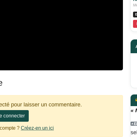
Me
E
e
ecté pour laisser un commentaire.
« 
e connecter
 compte ?
Créez-en un ici
se