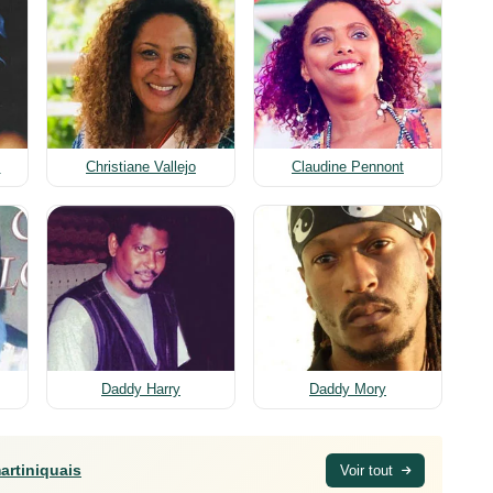
…
Christiane Vallejo
Claudine Pennont
Daddy Harry
Daddy Mory
artiniquais
Voir tout