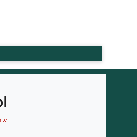
l
ité